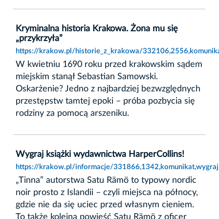
Kryminalna historia Krakowa. Żona mu się
„przykrzyła”
https://krakow.pl/historie_z_krakowa/332106,2556,komunika
W kwietniu 1690 roku przed krakowskim sądem
miejskim stanął Sebastian Samowski.
Oskarżenie? Jedno z najbardziej bezwzględnych
przestępstw tamtej epoki – próba pozbycia się
rodziny za pomocą arszeniku.
Wygraj książki wydawnictwa HarperCollins!
https://krakow.pl/informacje/331866,1342,komunikat,wygraj
„Tinna” autorstwa Satu Rämö to typowy nordic
noir prosto z Islandii – czyli miejsca na północy,
gdzie nie da się uciec przed własnym cieniem.
To także kolejna powieść Satu Rämö z oficer