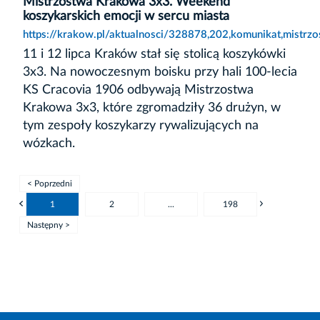
Mistrzostwa Krakowa 3x3. Weekend
koszykarskich emocji w sercu miasta
https://krakow.pl/aktualnosci/328878,202,komunikat,mistr
11 i 12 lipca Kraków stał się stolicą koszykówki
3x3. Na nowoczesnym boisku przy hali 100-lecia
KS Cracovia 1906 odbywają Mistrzostwa
Krakowa 3x3, które zgromadziły 36 drużyn, w
tym zespoły koszykarzy rywalizujących na
wózkach.
< Poprzedni
1
2
...
198
Następny >