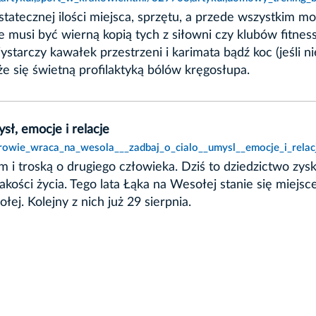
atecznej ilości miejsca, sprzętu, a przede wszystkim mot
musi być wierną kopią tych z siłowni czy klubów fitness
ystarczy kawałek przestrzeni i karimata bądź koc (jeśli
 się świetną profilaktyką bólów kręgosłupa.
sł, emocje i relacje
drowie_wraca_na_wesola___zadbaj_o_cialo__umysl__emocje_i_relac
m i troską o drugiego człowieka. Dziś to dziedzictwo zy
jakości życia. Tego lata Łąka na Wesołej stanie się mie
j. Kolejny z nich już 29 sierpnia.