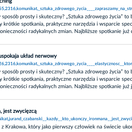
ching
355,2316,komunikat,_sztuka_zdrowego_zycia____zapraszamy_na_str
sposób prosty i skuteczny? „Sztuka zdrowego życia” to b
rótkie spotkania, praktyczne narzędzia i wsparcie specj
nieczności radykalnych zmian. Najbliższe spotkanie już dz
a uspokaja układ nerwowy
1626,2316,komunikat,_sztuka_zdrowego_zycia____elastycznosc__kt
sposób prosty i skuteczny? „Sztuka zdrowego życia” to b
rótkie spotkania, praktyczne narzędzia i wsparcie specj
nieczności radykalnych zmian. Najbliższe spotkanie już ju
, jest zwycięzcą
kat,jurand_czabanski__kazdy__kto_ukonczy_ironmana__jest_zwyci
 z Krakowa, który jako pierwszy człowiek na świecie uk