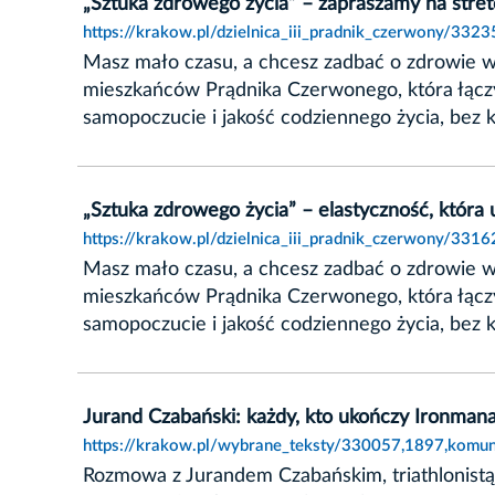
„Sztuka zdrowego życia” – zapraszamy na stret
https://krakow.pl/dzielnica_iii_pradnik_czerwony/332
Masz mało czasu, a chcesz zadbać o zdrowie w 
mieszkańców Prądnika Czerwonego, która łączy k
samopoczucie i jakość codziennego życia, bez ko
„Sztuka zdrowego życia” – elastyczność, któr
https://krakow.pl/dzielnica_iii_pradnik_czerwony/33
Masz mało czasu, a chcesz zadbać o zdrowie w 
mieszkańców Prądnika Czerwonego, która łączy k
samopoczucie i jakość codziennego życia, bez ko
Jurand Czabański: każdy, kto ukończy Ironmana
https://krakow.pl/wybrane_teksty/330057,1897,komuni
Rozmowa z Jurandem Czabańskim, triathlonistą