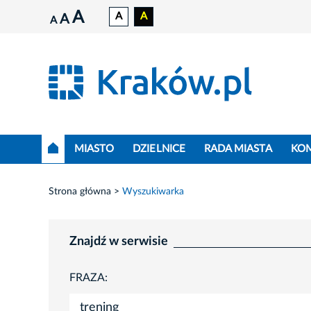
A
A
A
A
A
MIASTO
DZIELNICE
RADA MIASTA
KO
Strona główna
Wyszukiwarka
Znajdź w serwisie
FRAZA: