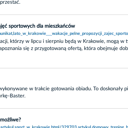
przestać.
ajęć sportowych dla mieszkańców
nikat,lato_w_krakowie___wakacje_pelne_propozycji_zajec_sport
acji, którzy w lipcu i sierpniu będą w Krakowie, mogą w 
apoznania się z przygotowaną ofertą, która obejmuje do
 wykonywane w trakcie gotowania obiadu. To doskonały p
rkę-Baster.
 możliwe?
,artykul,sport_w_krakowie.html/329703,artykul,domowy_trening_