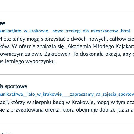
ców
unikat,lato_w_krakowie__nowe_treningi_dla_mieszkancow_.html
 Mieszkańcy mogą skorzystać z dwóch nowych, całkowic
ków. W ofercie znalazła się „Akademia Młodego Kajakarza
lowniczym zalewie Zakrzówek. To doskonała okazja, aby
as letniego wypoczynku.
ia sportowe
unikat,trwa__lato_w_krakowie____zapraszamy_na_zajecia_sporto
eacji, którzy w sierpniu będą w Krakowie, mogą w tym cza
ię z przygotowaną ofertą, która obejmuje dobrze już zna