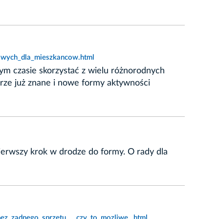
owych_dla_mieszkancow.html
tym czasie skorzystać z wielu różnorodnych
brze już znane i nowe formy aktywności
ierwszy krok w drodze do formy. O rady dla
bez_zadnego_sprzetu___czy_to_mozliwe_.html