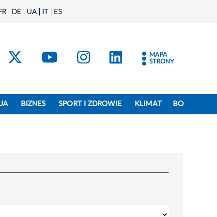
FR
DE
UA
IT
ES
acebook
Kraków - X
Kraków - YouTube
Kraków - Instagram
Kraków - Linke
MAPA
STRONY
JA
BIZNES
SPORT I ZDROWIE
KLIMAT
BO