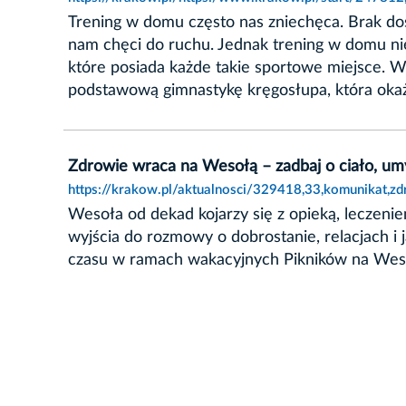
Trening w domu często nas zniechęca. Brak dost
nam chęci do ruchu. Jednak trening w domu nie 
które posiada każde takie sportowe miejsce. W
podstawową gimnastykę kręgosłupa, która okaże
Zdrowie wraca na Wesołą – zadbaj o ciało, umy
https://krakow.pl/aktualnosci/329418,33,komunikat,z
Wesoła od dekad kojarzy się z opieką, leczenie
wyjścia do rozmowy o dobrostanie, relacjach i 
czasu w ramach wakacyjnych Pikników na Wesołe