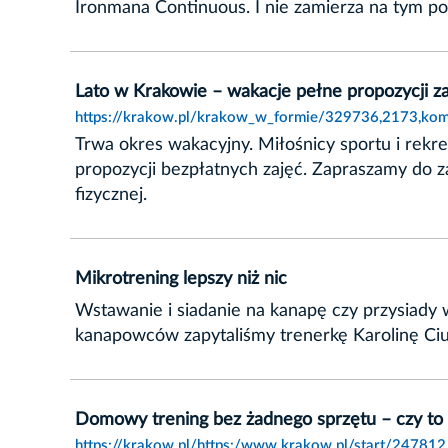
Ironmana Continuous. I nie zamierza na tym po
Lato w Krakowie – wakacje pełne propozycji z
https://krakow.pl/krakow_w_formie/329736,2173,komu
Trwa okres wakacyjny. Miłośnicy sportu i rekre
propozycji bezpłatnych zajęć. Zapraszamy do z
fizycznej.
Mikrotrening lepszy niż nic
Wstawanie i siadanie na kanapę czy przysiady
kanapowców zapytaliśmy trenerkę Karolinę Ciu
Domowy trening bez żadnego sprzętu – czy to
https://krakow.pl/https:/www.krakow.pl/start/247812