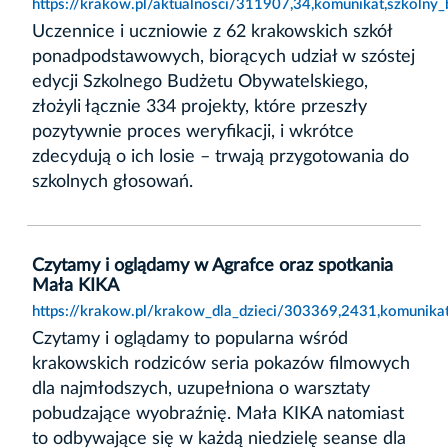
https://krakow.pl/aktualnosci/311907,34,komunikat,szkolny_
Uczennice i uczniowie z 62 krakowskich szkół
ponadpodstawowych, biorących udział w szóstej
edycji Szkolnego Budżetu Obywatelskiego,
złożyli łącznie 334 projekty, które przeszły
pozytywnie proces weryfikacji, i wkrótce
zdecydują o ich losie – trwają przygotowania do
szkolnych głosowań.
Czytamy i oglądamy w Agrafce oraz spotkania
Mała KIKA
https://krakow.pl/krakow_dla_dzieci/303369,2431,komunika
Czytamy i oglądamy to popularna wśród
krakowskich rodziców seria pokazów filmowych
dla najmłodszych, uzupełniona o warsztaty
pobudzające wyobraźnię. Mała KIKA natomiast
to odbywające się w każdą niedzielę seanse dla