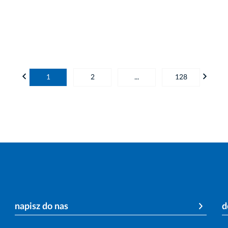
1
2
...
128
napisz do nas
d