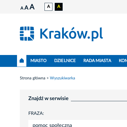
A
A
A
A
A
MIASTO
DZIELNICE
RADA MIASTA
KO
Strona główna
Wyszukiwarka
Znajdź w serwisie
FRAZA: