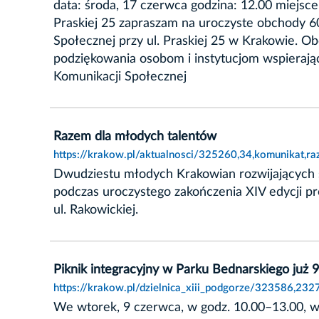
data: środa, 17 czerwca godzina: 12.00 miejsc
Praskiej 25 zapraszam na uroczyste obchody 60
Społecznej przy ul. Praskiej 25 w Krakowie. Ob
podziękowania osobom i instytucjom wspieraj
Komunikacji Społecznej
Razem dla młodych talentów
https://krakow.pl/aktualnosci/325260,34,komunikat,r
Dwudziestu młodych Krakowian rozwijających s
podczas uroczystego zakończenia XIV edycji p
ul. Rakowickiej.
Piknik integracyjny w Parku Bednarskiego już 
https://krakow.pl/dzielnica_xiii_podgorze/323586,232
We wtorek, 9 czerwca, w godz. 10.00–13.00, w 