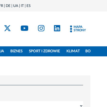
FR
DE
UA
IT
ES
acebook
Kraków - X
Kraków - YouTube
Kraków - Instagram
Kraków - Linke
MAPA
STRONY
JA
BIZNES
SPORT I ZDROWIE
KLIMAT
BO