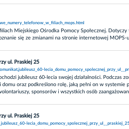
nowe_numery_telefonow_w_filiach_mops.html
 filiach Miejskiego Ośrodka Pomocy Społecznej. Doty
poznanie się ze zmianami na stronie internetowej MOPS-u
y ul. Praskiej 25
,komunikat,jubileusz_60-lecia_domu_pomocy_spolecznej_przy_ul__pr
hodzi jubileusz 60-lecia swojej działalności. Podczas z
 domu oraz podkreślono rolę, jaką pełni on w systemie 
olontariuszy, sponsorów i wszystkich osób zaangażowan
y ul. Praskiej 25
_jubileusz_60-lecia_domu_pomocy_spolecznej_przy_ul__praskiej_25