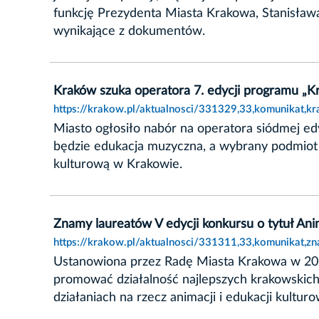
funkcję Prezydenta Miasta Krakowa, Stanisława 
wynikające z dokumentów.
Kraków szuka operatora 7. edycji programu „Kr
https://krakow.pl/aktualnosci/331329,33,komunikat,k
Miasto ogłosiło nabór na operatora siódmej e
będzie edukacja muzyczna, a wybrany podmiot p
kulturową w Krakowie.
Znamy laureatów V edycji konkursu o tytuł An
https://krakow.pl/aktualnosci/331311,33,komunikat,z
Ustanowiona przez Radę Miasta Krakowa w 2021
promować działalność najlepszych krakowskich
działaniach na rzecz animacji i edukacji kulturo