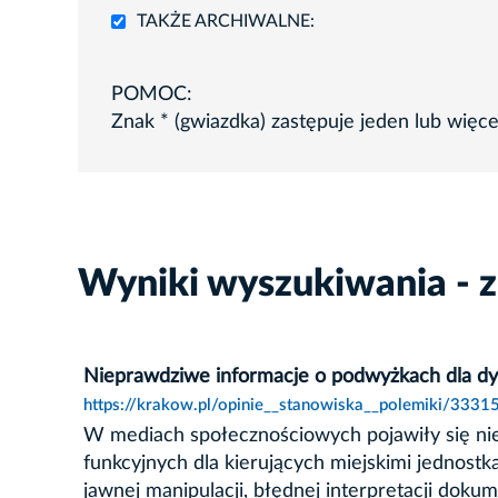
TAKŻE ARCHIWALNE:
POMOC:
Znak * (gwiazdka) zastępuje jeden lub więc
Wyniki wyszukiwania - 
Nieprawdziwe informacje o podwyżkach dla dyr
https://krakow.pl/opinie__stanowiska__polemiki/3331
W mediach społecznościowych pojawiły się n
funkcyjnych dla kierujących miejskimi jednost
jawnej manipulacji, błędnej interpretacji dok