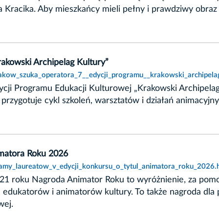
Kracika. Aby mieszkańcy mieli pełny i prawdziwy obraz s
akowski Archipelag Kultury”
rakow_szuka_operatora_7__edycji_programu__krakowski_archipelag
dycji Programu Edukacji Kulturowej „Krakowski Archipe
rzygotuje cykl szkoleń, warsztatów i działań animacyjny
imatora Roku 2026
namy_laureatow_v_edycji_konkursu_o_tytul_animatora_roku_2026.
 roku Nagroda Animator Roku to wyróżnienie, za pomocą
 edukatorów i animatorów kultury. To także nagroda dla
wej.