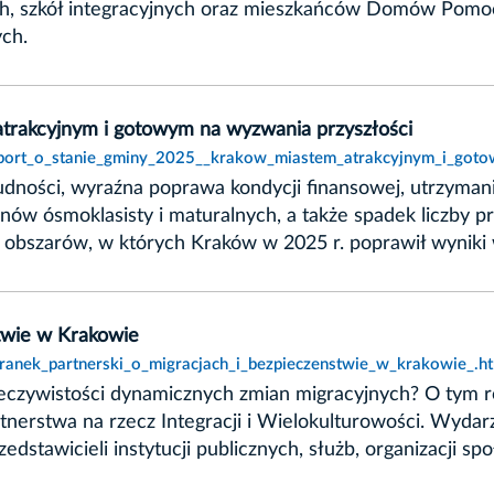
, szkół integracyjnych oraz mieszkańców Domów Pomoc
ych.
atrakcyjnym i gotowym na wyzwania przyszłości
raport_o_stanie_gminy_2025__krakow_miastem_atrakcyjnym_i_got
udności, wyraźna poprawa kondycji finansowej, utrzymani
ów ósmoklasisty i maturalnych, a także spadek liczby p
u obszarów, w których Kraków w 2025 r. poprawił wyniki
stwie w Krakowie
oranek_partnerski_o_migracjach_i_bezpieczenstwie_w_krakowie_.h
zeczywistości dynamicznych zmian migracyjnych? O tym 
erstwa na rzecz Integracji i Wielokulturowości. Wydar
stawicieli instytucji publicznych, służb, organizacji s