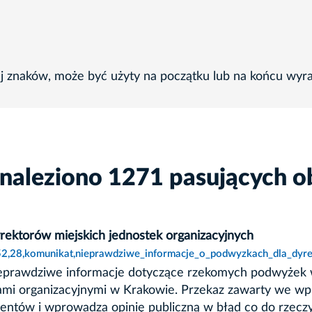
ej znaków, może być użyty na początku lub na końcu wyr
znaleziono 1271 pasujących o
ektorów miejskich jednostek organizacyjnych
52,28,komunikat,nieprawdziwe_informacje_o_podwyzkach_dla_dyre
ieprawdziwe informacje dotyczące rzekomych podwyżek 
kami organizacyjnymi w Krakowie. Przekaz zawarty we wp
umentów i wprowadza opinię publiczną w błąd co do rzecz