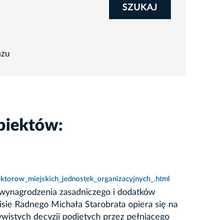
SZUKAJ
azu
biektów:
ktorow_miejskich_jednostek_organizacyjnych_.html
wynagrodzenia zasadniczego i dodatków
isie Radnego Michała Starobrata opiera się na
ywistych decyzji podjętych przez pełniącego