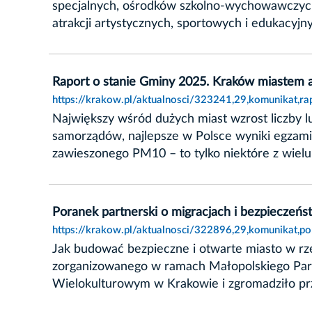
specjalnych, ośrodków szkolno-wychowawczych
atrakcji artystycznych, sportowych i edukacyjn
Raport o stanie Gminy 2025. Kraków miastem 
https://krakow.pl/aktualnosci/323241,29,komunikat,
Największy wśród dużych miast wzrost liczby l
samorządów, najlepsze w Polsce wyniki egzamin
zawieszonego PM10 – to tylko niektóre z wiel
Poranek partnerski o migracjach i bezpieczeń
https://krakow.pl/aktualnosci/322896,29,komunikat,p
Jak budować bezpieczne i otwarte miasto w r
zorganizowanego w ramach Małopolskiego Partn
Wielokulturowym w Krakowie i zgromadziło przed