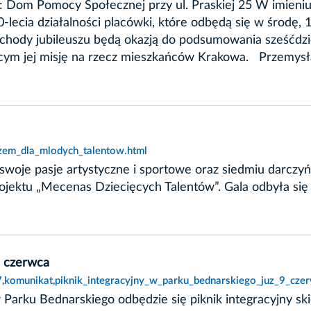
e: Dom Pomocy Społecznej przy ul. Praskiej 25 W imieni
-lecia działalności placówki, które odbędą się w środę
chody jubileuszu będą okazją do podsumowania sześćdzies
ącym jej misję na rzecz mieszkańców Krakowa. Przemys
azem_dla_mlodych_talentow.html
woje pasje artystyczne i sportowe oraz siedmiu darczyń
rojektu „Mecenas Dziecięcych Talentów”. Gala odbyła s
9 czerwca
7,komunikat,piknik_integracyjny_w_parku_bednarskiego_juz_9_cze
Parku Bednarskiego odbędzie się piknik integracyjny ski