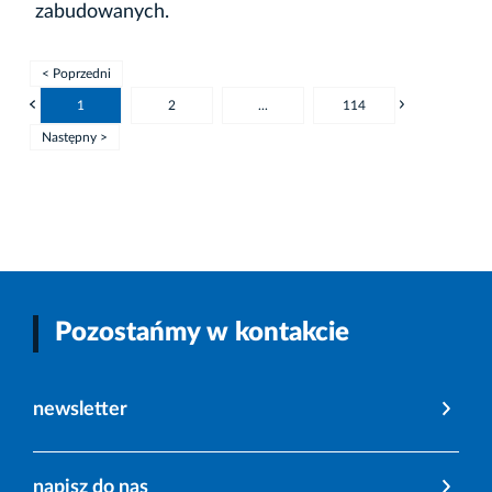
zabudowanych.
< Poprzedni
1
2
...
114
Następny >
Pozostańmy w kontakcie
newsletter
napisz do nas