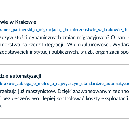
stwie w Krakowie
oranek_partnerski_o_migracjach_i_bezpieczenstwie_w_krakowie_.h
zeczywistości dynamicznych zmian migracyjnych? O tym 
erstwa na rzecz Integracji i Wielokulturowości. Wydar
stawicieli instytucji publicznych, służb, organizacji s
zie automatyzacji
t,krakow_zabiega_o_metro_o_najwyzszym_standardzie_automatyzac
rzebują już maszynistów. Dzięki zaawansowanym techn
bezpieczeństwo i lepiej kontrolować koszty eksploatacji
.