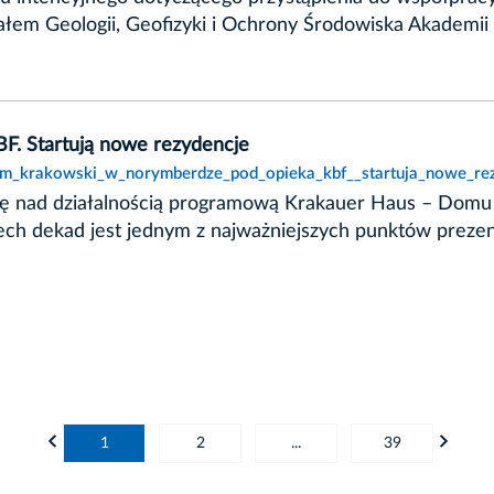
łem Geologii, Geofizyki i Ochrony Środowiska Akademii 
. Startują nowe rezydencje
dom_krakowski_w_norymberdze_pod_opieka_kbf__startuja_nowe_rez
czę nad działalnością programową Krakauer Haus – Dom
rzech dekad jest jednym z najważniejszych punktów preze
1
2
...
39