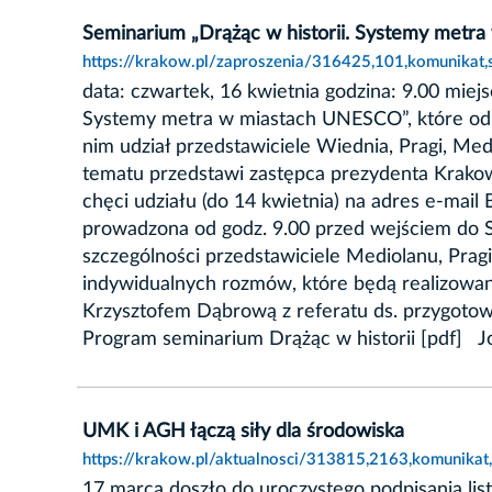
Seminarium „Drążąc w historii. Systemy metr
https://krakow.pl/zaproszenia/316425,101,komunikat
data: czwartek, 16 kwietnia godzina: 9.00 mie
Systemy metra w miastach UNESCO”, które odb
nim udział przedstawiciele Wiednia, Pragi, Me
tematu przedstawi zastępca prezydenta Krakow
chęci udziału (do 14 kwietnia) na adres e-mai
prowadzona od godz. 9.00 przed wejściem do Sa
szczególności przedstawiciele Mediolanu, Prag
indywidualnych rozmów, które będą realizowan
Krzysztofem Dąbrową z referatu ds. przygoto
Program seminarium Drążąc w historii [pdf
UMK i AGH łączą siły dla środowiska
https://krakow.pl/aktualnosci/313815,2163,komunikat,
17 marca doszło do uroczystego podpisania li