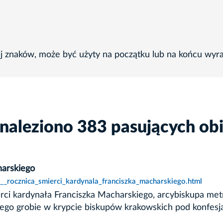
ej znaków, może być użyty na początku lub na końcu wyr
naleziono 383 pasujących ob
harskiego
__rocznica_smierci_kardynala_franciszka_macharskiego.html
ierci kardynała Franciszka Macharskiego, arcybiskupa me
y jego grobie w krypcie biskupów krakowskich pod konfe