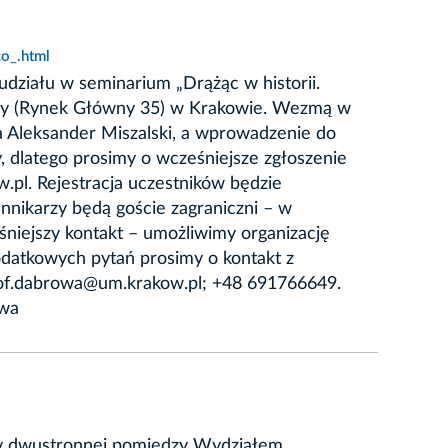
o_.html
udziału w seminarium „Drążąc w historii.
ory (Rynek Główny 35) w Krakowie. Wezmą w
a Aleksander Miszalski, a wprowadzenie do
 dlatego prosimy o wcześniejsze zgłoszenie
.pl. Rejestracja uczestników będzie
nnikarzy będą goście zagraniczni – w
śniejszy kontakt – umożliwimy organizację
datkowych pytań prosimy o kontakt z
tof.dabrowa@um.krakow.pl; +48 691766649.
owa
acy dwustronnej pomiędzy Wydziałem