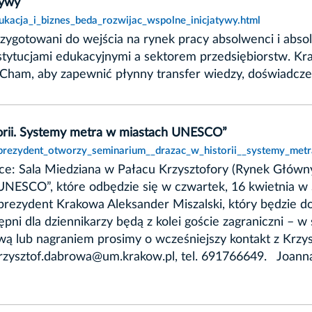
tywy
ukacja_i_biznes_beda_rozwijac_wspolne_inicjatywy.html
zygotowani do wejścia na rynek pracy absolwenci i absol
ytucjami edukacyjnymi a sektorem przedsiębiorstw. Kra
Cham, aby zapewnić płynny transfer wiedzy, doświadczeń
orii. Systemy metra w miastach UNESCO”
,prezydent_otworzy_seminarium__drazac_w_historii__systemy_met
jsce: Sala Miedziana w Pałacu Krzysztofory (Rynek Głów
UNESCO”, które odbędzie się w czwartek, 16 kwietnia w 
ezydent Krakowa Aleksander Miszalski, który będzie do
pni dla dziennikarzy będą z kolei goście zagraniczni – w
wą lub nagraniem prosimy o wcześniejszy kontakt z Krz
zysztof.dabrowa@um.krakow.pl, tel. 691766649. Joann