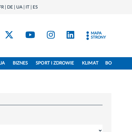
FR
DE
UA
IT
ES
acebook
Kraków - X
Kraków - YouTube
Kraków - Instagram
Kraków - Linke
MAPA
STRONY
JA
BIZNES
SPORT I ZDROWIE
KLIMAT
BO