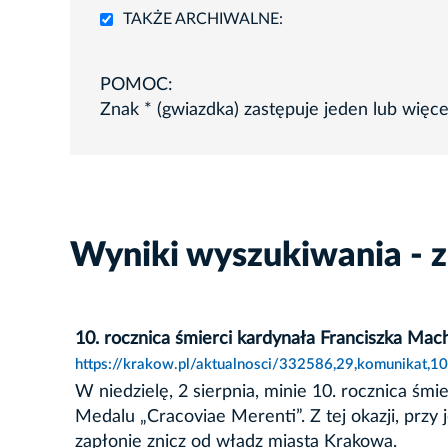
TAKŻE ARCHIWALNE:
POMOC:
Znak * (gwiazdka) zastępuje jeden lub więc
Wyniki wyszukiwania - z
10. rocznica śmierci kardynała Franciszka Mac
https://krakow.pl/aktualnosci/332586,29,komunikat,10
W niedzielę, 2 sierpnia, minie 10. rocznica śm
Medalu „Cracoviae Merenti”. Z tej okazji, prz
zapłonie znicz od władz miasta Krakowa.