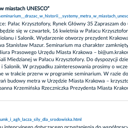
a w miastach UNESCO”
,seminarium__drazac_w_historii__systemy_metra_w_miastach_unesc
jsce: Pałac Krzysztofory, Rynek Główny 35 Zapraszam do 
ędzie się w czwartek, 16 kwietnia w Pałacu Krzysztof
diolanu i Salonik. Wydarzenie otworzy prezydent Krakow
a Stanisław Mazur. Seminarium ma charakter zamknięty,
l Biura Prasowego Urzędu Miasta Krakowa – bi@um.krakow
li Miedzianej w Pałacu Krzysztofory. Do dyspozycji dzie
i i Salonik. W przypadku zainteresowania prosimy o wcze
e w trakcie przerw w programie seminarium. W razie do
wań budowy metra w Urzędzie Miasta Krakowa – krzysz
] Joanna Krzemińska Rzeczniczka Prezydenta Miasta Krak
umk_i_agh_lacza_sily_dla_srodowiska.html
stu intencyjnego dotyczącego przystąpienia do współpr