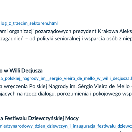
alog_z_trzecim_sektorem.html
lami organizacji pozarządowych prezydent Krakowa Aleks
zagadnień – od polityki senioralnej i wsparcia osób z ni
lo w Willi Decjusza
la_polskiej_nagrody_im__sérgio_vieira_de_mello_w_willi_decjusza.
la wręczenia Polskiej Nagrody im. Sérgio Vieira de Mell
ających na rzecz dialogu, porozumienia i pokojowego współi
a Festiwalu Dziewczyńskiej Mocy
miedzynarodowy_dzien_dziewczyn_i_inauguracja_festiwalu_dziewc