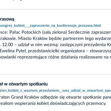
prasową
kongres_kobiet___zaproszenie_na_konferencje_prasowa.html
jsce: Pałac Potockich (sala zielona) Serdecznie zaprasz
 Krakowie. Miasto Kraków będzie partnerem tego wydarze
dz. 12.00 – udział w nim wezmą: zastępczyni prezydenta
Ewelina Pytel, przedstawicielki organizatora – stowarzy
owianki reprezentujące różne działania realizowane na
ał w otwartym spotkaniu
,dzien_kobiet_z_waznym_przeslaniem__wez_udzial_w_otwartym_spot
Sheraton Grand Kraków odbędzie się otwarte spotkanie p
 realiom wspierania kobiet doświadczających przemocy.