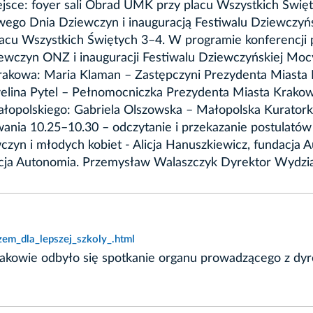
miejsce: foyer sali Obrad UMK przy placu Wszystkich Świ
o Dnia Dziewczyn i inauguracją Festiwalu Dziewczyński
lacu Wszystkich Świętych 3–4. W programie konferencji 
wczyn ONZ i inauguracji Festiwalu Dziewczyńskiej Mocy
 Krakowa: Maria Klaman – Zastępczyni Prezydenta Miast
ina Pytel – Pełnomocniczka Prezydenta Miasta Krakowa
łopolskiego: Gabriela Olszowska – Małopolska Kurator
nia 10.25–10.30 – odczytanie i przekazanie postulatów
czyn i młodych kobiet - Alicja Hanuszkiewicz, fundacja 
acja Autonomia. Przemysław Walaszczyk Dyrektor Wydzia
zem_dla_lepszej_szkoly_.html
akowie odbyło się spotkanie organu prowadzącego z dy