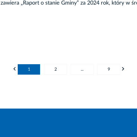
ń zawiera „Raport o stanie Gminy” za 2024 rok, który w ś
1
2
...
9