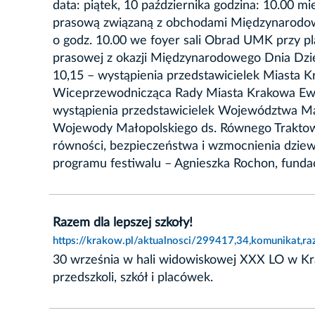
data: piątek, 10 października godzina: 10.00 
prasową związaną z obchodami Międzynarodoweg
o godz. 10.00 we foyer sali Obrad UMK przy p
prasowej z okazji Międzynarodowego Dnia Dzie
10,15 – wystąpienia przedstawicielek Miasta
Wiceprzewodnicząca Rady Miasta Krakowa Ewel
wystąpienia przedstawicielek Województwa Ma
Wojewody Małopolskiego ds. Równego Traktowa
równości, bezpieczeństwa i wzmocnienia dziew
programu festiwalu – Agnieszka Rochon, fund
Razem dla lepszej szkoły!
https://krakow.pl/aktualnosci/299417,34,komunikat,ra
30 września w hali widowiskowej XXX LO w Kr
przedszkoli, szkół i placówek.