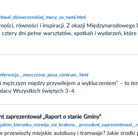
stiwal_dziewczynskiej_mocy_za_nami.html
ności, równości i inspiracji. Z okazji Międzynarodoweg
cztery dni pełne warsztatów, spotkań i wydarzeń, które 
onferencja__mezczyzna_poza_centrum_.html
 mężczyzn między przywilejem a wykluczeniem” – to tema
placu Wszystkich świętych 3–4.
nt zaprezentował „Raport o stanie Gminy”
_jakim_kierunku_rozwija_sie_krakow__prezydent_zaprezentowal__r
w przewiozły miejskie autobusy i tramwaje? Jakie środki