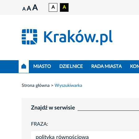
A
A
A
A
A
MIASTO
DZIELNICE
RADA MIASTA
KO
Strona główna
Wyszukiwarka
Znajdź w serwisie
FRAZA: