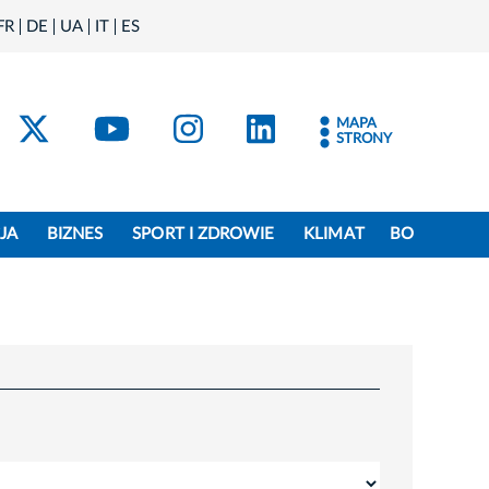
FR
DE
UA
IT
ES
acebook
Kraków - X
Kraków - YouTube
Kraków - Instagram
Kraków - Linke
MAPA
STRONY
JA
BIZNES
SPORT I ZDROWIE
KLIMAT
BO