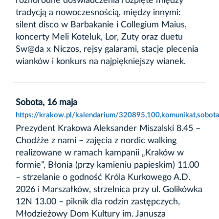
różnorodne doświadczenia rozpięte między
tradycją a nowoczesnością, między innymi:
silent disco w Barbakanie i Collegium Maius,
koncerty Meli Koteluk, Lor, Zuty oraz duetu
Sw@da x Niczos, rejsy galarami, stacje plecenia
wianków i konkurs na najpiękniejszy wianek.
Sobota, 16 maja
https://krakow.pl/kalendarium/320895,100,komunikat,sobot
Prezydent Krakowa Aleksander Miszalski 8.45 –
Chodźże z nami – zajęcia z nordic walking
realizowane w ramach kampanii „Kraków w
formie”, Błonia (przy kamieniu papieskim) 11.00
– strzelanie o godność Króla Kurkowego A.D.
2026 i Marszałków, strzelnica przy ul. Golikówka
12N 13.00 – piknik dla rodzin zastępczych,
Młodzieżowy Dom Kultury im. Janusza