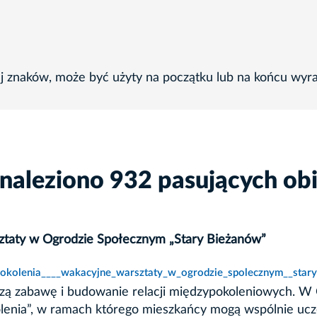
ej znaków, może być użyty na początku lub na końcu wyr
naleziono 932 pasujących ob
sztaty w Ogrodzie Społecznym „Stary Bieżanów”
okolenia____wakacyjne_warsztaty_w_ogrodzie_spolecznym__stary
czą zabawę i budowanie relacji międzypokoleniowych. 
okolenia”, w ramach którego mieszkańcy mogą wspólnie u