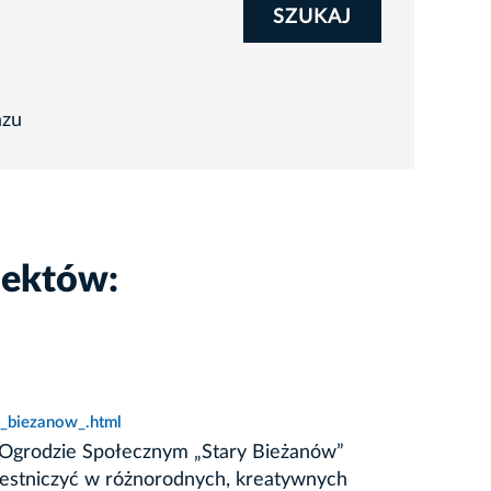
SZUKAJ
azu
iektów:
_biezanow_.html
W Ogrodzie Społecznym „Stary Bieżanów”
czestniczyć w różnorodnych, kreatywnych