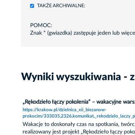
TAKŻE ARCHIWALNE:
POMOC:
Znak * (gwiazdka) zastępuje jeden lub więc
Wyniki wyszukiwania - z
„Rękodzieło łączy pokolenia” – wakacyjne war
https://krakow.pl/dzielnica_xii_biezanow-
prokocim/333035,2326,komunikat,_rekodzielo_laczy_p
Wakacje to doskonały czas na spotkania, twór
realizowany jest projekt „Rękodzieło łączy p