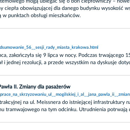
systemowego mogą ubiegać się o bon ciepłowniczy – now
eny ciepła obowiązującej dla danego budynku wysokość 
ą w punktach obsługi mieszkańców.
podsumowanie_56__sesji_rady_miasta_krakowa.html
ca, zakończyła się 9 lipca w nocy. Podczas trwającego 1
i jednej rezolucji, a przede wszystkim na dyskusje dot
 Pawła II. Zmiany dla pasażerów
prace_na_skrzyzowaniu_ul__mogilskiej_i_al__jana_pawla_ii__zmia
kcyjnej na ul. Meissnera do istniejącej infrastruktury na 
 tramwajowego na tym odcinku. Utrudnienia potrwają do