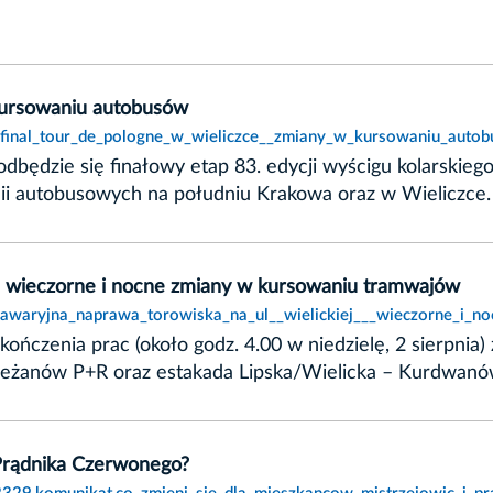
 kursowaniu autobusów
t,final_tour_de_pologne_w_wieliczce__zmiany_w_kursowaniu_auto
e odbędzie się finałowy etap 83. edycji wyścigu kolarskie
ii autobusowych na południu Krakowa oraz w Wieliczce.
 – wieczorne i nocne zmiany w kursowaniu tramwajów
t,awaryjna_naprawa_torowiska_na_ul__wielickiej___wieczorne_i_
zakończenia prac (około godz. 4.00 w niedzielę, 2 sierpn
ieżanów P+R oraz estakada Lipska/Wielicka – Kurdwanó
 Prądnika Czerwonego?