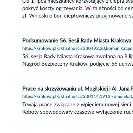
Od 1 lipca mieszkańcy korzystający z ciepła 
pokryć koszty ogrzewania. W zależności od c
zł. Wnioski o bon ciepłowniczy przyjmowane s
Podsumowanie 56. Sesji Rady Miasta Krakowa
https://krakow.pl/aktualnosci/330492,30,komunikat,
56. sesja Rady Miasta Krakowa zwołana na 8 lip
Nagród Bezpieczny Kraków, podjęcie 56 uchwał 
Prace na skrzyżowaniu ul. Mogilskiej i Al. Jana
https://krakow.pl/aktualnosci/330114,1912,komunikat,
Trwają prace związane z wpięciem nowej sieci tra
Roboty spowodowały czasowe wyłączenie ruchu