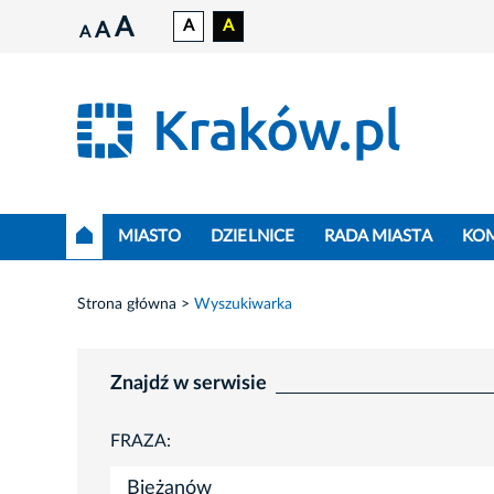
A
A
A
A
A
MIASTO
DZIELNICE
RADA MIASTA
KO
Strona główna
Wyszukiwarka
Znajdź w serwisie
FRAZA: