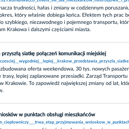
,2329,komunikat,co_zmieni_sie_dla_mieszkancow_mistrzejowic_i_p
acza trudności, hałas i zmiany w codziennym poruszaniu
okres, który właśnie dobiega końca. Efektem tych prac b
do szybkiego, niezawodnego i pojemnego transportu, któ
um Krakowa i dalszymi częściami miasta.
 przyszłą siatkę połączeń komunikacji miejskiej
czesciej__wygodniej__lepiej__krakow_przedstawia_przyszla_siatke
 rozbudowana oferta weekendowa, 30 tys. nowych pasaże
ze trasy, lepiej zaplanowane przesiadki. Zarząd Transpor
j w Krakowie. To zapowiedź największej zmiany od lat, 
w.
wniosków w punktach obsługi mieszkańców
bon_cieplowniczy___trwa_etap_przyjmowania_wnioskow_w_punktac