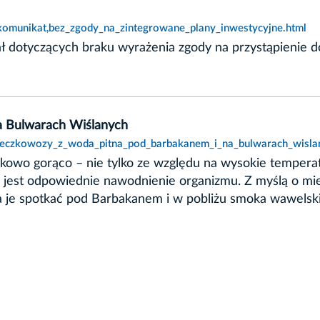
komunikat,bez_zgody_na_zintegrowane_plany_inwestycyjne.html
ł dotyczących braku wyrażenia zgody na przystąpienie 
a Bulwarach Wiślanych
,beczkowozy_z_woda_pitna_pod_barbakanem_i_na_bulwarach_wisla
kowo gorąco – nie tylko ze względu na wysokie temperat
e jest odpowiednie nawodnienie organizmu. Z myślą o mi
je spotkać pod Barbakanem i w pobliżu smoka wawelskieg