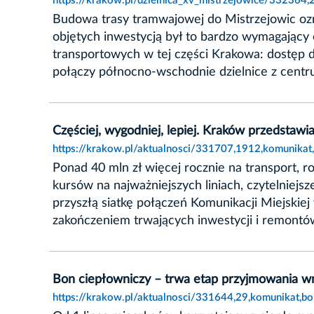
https://krakow.pl/dzielnica_xv_mistrzejowice/332364
Budowa trasy tramwajowej do Mistrzejowic ozn
objętych inwestycją był to bardzo wymagający 
transportowych w tej części Krakowa: dostęp 
połączy północno-wschodnie dzielnice z centr
Częściej, wygodniej, lepiej. Kraków przedstawia
https://krakow.pl/aktualnosci/331707,1912,komunikat,
Ponad 40 mln zł więcej rocznie na transport,
kursów na najważniejszych liniach, czytelniejs
przyszłą siatkę połączeń Komunikacji Miejskie
zakończeniem trwających inwestycji i remontó
Bon ciepłowniczy – trwa etap przyjmowania 
https://krakow.pl/aktualnosci/331644,29,komunikat,