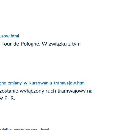
busow.html
go Tour de Pologne. W związku z tym
nocne_zmiany_w_kursowaniu_tramwajow.html
ia) zostanie wyłączony ruch tramwajowy na
w P+R.