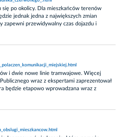
radnika_czerwonego_.html
 się po okolicy. Dla mieszkańców terenów
ędzie jednak jedna z największych zmian
ry zapewni przewidywalny czas dojazdu i
_polaczen_komunikacji_miejskiej.html
rów i dwie nowe linie tramwajowe. Więcej
tu Publicznego wraz z ekspertami zaprezentował
która będzie etapowo wprowadzana wraz z
h_obslugi_mieszkancow.html