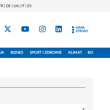
FR
DE
UA
IT
ES
acebook
Kraków - X
Kraków - YouTube
Kraków - Instagram
Kraków - Linke
MAPA
STRONY
JA
BIZNES
SPORT I ZDROWIE
KLIMAT
BO