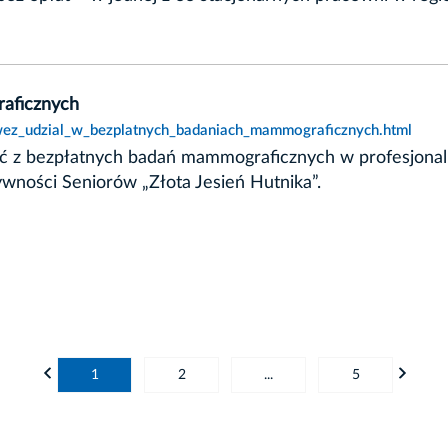
aficznych
,wez_udzial_w_bezplatnych_badaniach_mammograficznych.html
ać z bezpłatnych badań mammograficznych w profesjonal
wności Seniorów „Złota Jesień Hutnika”.
1
2
...
5