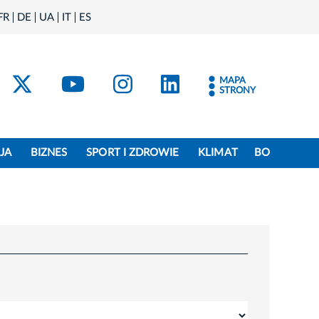
FR
DE
UA
IT
ES
acebook
Kraków - X
Kraków - YouTube
Kraków - Instagram
Kraków - Linke
MAPA
STRONY
JA
BIZNES
SPORT I ZDROWIE
KLIMAT
BO