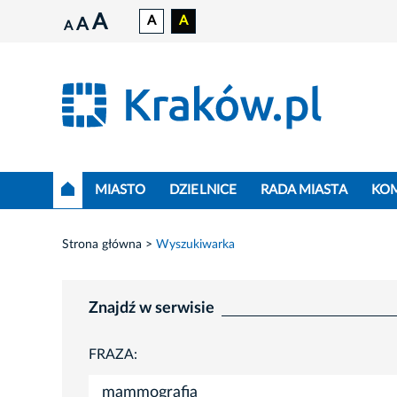
A
A
A
A
A
MIASTO
DZIELNICE
RADA MIASTA
KO
Strona główna
Wyszukiwarka
Znajdź w serwisie
FRAZA: