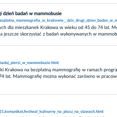
gi dzień badań w mammobusie
t,bezplatna_mammografia_w_krakowie__dzis_drugi_dzien_badan_w
ch dla mieszkanek Krakowa w wieku od 45 do 74 lat. 
ożna jeszcze skorzystać z badań wykonywanych w mammob
zbadaj_piersi_w_mammobusie.html
 Krakowa na bezpłatną mammografię w ramach programu p
–74 lat. Mammografię można wykonać zarówno w pracown
321,komunikat,festiwal_kulinarny_na_placu_na_stawach.html