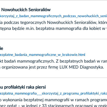
s Nowohuckich Senioraliów
,skorzystaj_z_badan_mammograficznych_podczas_nowohuckich_seni
ia podczas tegorocznych Nowohuckich Senioraliów, któr
ępna będzie m.in. bezpłatna mammografia dla kobiet w w
ie
,bezplatne_badania_mammograficzne_w_krakowie.html
nkt badań mammograficznych. Z bezpłatnych badań w ram
ja organizowana jest przez firmę LUX MED Diagnostyka.
profilaktyki raka piersi
ezplatna_mammografia___skorzystaj_z_programu_profilaktyki_raka
wykonania bezpłatnej mammografii w ramach programu pr
bez opłat – w jednej z 33 stacjonarnych pracowni w regi