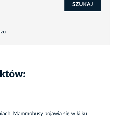
SZUKAJ
azu
ektów:
niach. Mammobusy pojawią się w kilku