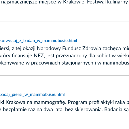
 najsmaczniejsze miejsce w Krakowie. Festiwal kulinarny 
,skorzystaj_z_badan_w_mammobusie.html
iersi, z tej okazji Narodowy Fundusz Zdrowia zachęca mi
 który finansuje NFZ, jest przeznaczony dla kobiet w wie
ą wykonywane w pracowniach stacjonarnych i w mammobus
zbadaj_piersi_w_mammobusie.html
 Krakowa na mammografię. Program profilaktyki raka pie
 bezpłatnie raz na dwa lata, bez skierowania. Badania 