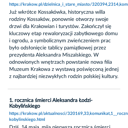
https://krakow.pl/dzielnica_i_stare_miasto/320394,2314,ko
Już wkrótce Kossakówka, historyczna willa
rodziny Kossaków, ponownie otworzy swoje
drzwi dla Krakowian i turystów. Zakończył się
kluczowy etap rewaloryzacji zabytkowego domu
i ogrodu, a symbolicznym zwieńczeniem prac
było odsłonięcie tablicy pamiątkowej przez
prezydenta Aleksandra Miszalskiego. W
odnowionych wnętrzach powstanie nowa filia
Muzeum Krakowa z wystawą poświęconą jednej
z najbardziej niezwykłych rodzin polskiej kultury.
1. rocznica śmierci Aleksandra Łodzi-
Kobylińskiego
https://krakow.pl/aktualnosci/320169,33,komunikat,1__roczn
kobylinskiego.html
Dziś, 14 maja, mija pierwsza rocznica śmierci