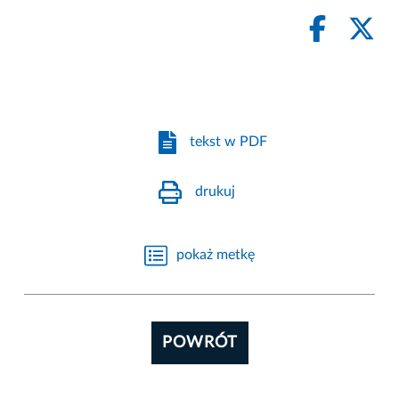
tekst w PDF
drukuj
pokaż metkę
POWRÓT