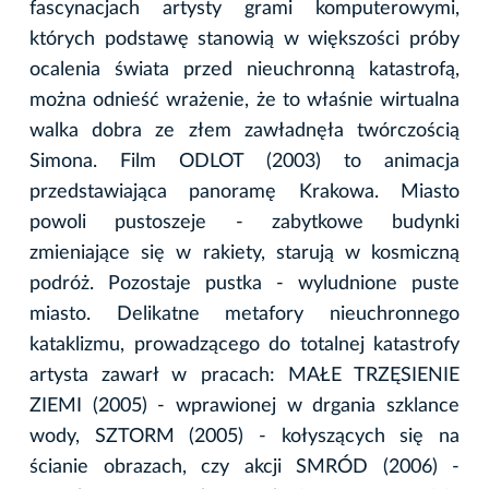
fascynacjach artysty grami komputerowymi,
których podstawę stanowią w większości próby
ocalenia świata przed nieuchronną katastrofą,
można odnieść wrażenie, że to właśnie wirtualna
walka dobra ze złem zawładnęła twórczością
Simona. Film ODLOT (2003) to animacja
przedstawiająca panoramę Krakowa. Miasto
powoli pustoszeje - zabytkowe budynki
zmieniające się w rakiety, starują w kosmiczną
podróż. Pozostaje pustka - wyludnione puste
miasto. Delikatne metafory nieuchronnego
kataklizmu, prowadzącego do totalnej katastrofy
artysta zawarł w pracach: MAŁE TRZĘSIENIE
ZIEMI (2005) - wprawionej w drgania szklance
wody, SZTORM (2005) - kołyszących się na
ścianie obrazach, czy akcji SMRÓD (2006) -