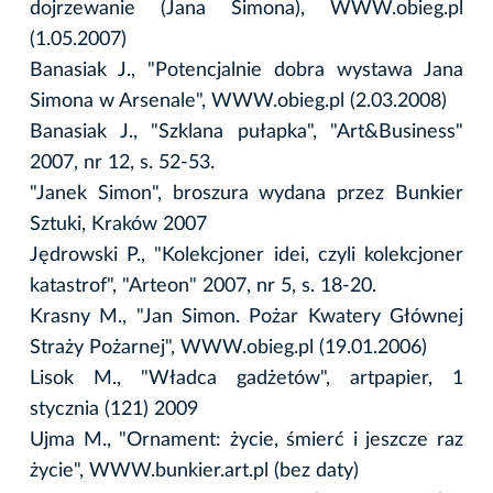
dojrzewanie (Jana Simona), WWW.obieg.pl
(1.05.2007)
Banasiak J., "Potencjalnie dobra wystawa Jana
Simona w Arsenale", WWW.obieg.pl (2.03.2008)
Banasiak J., "Szklana pułapka", "Art&Business"
2007, nr 12, s. 52-53.
"Janek Simon", broszura wydana przez Bunkier
Sztuki, Kraków 2007
Jędrowski P., "Kolekcjoner idei, czyli kolekcjoner
katastrof", "Arteon" 2007, nr 5, s. 18-20.
Krasny M., "Jan Simon. Pożar Kwatery Głównej
Straży Pożarnej", WWW.obieg.pl (19.01.2006)
Lisok M., "Władca gadżetów", artpapier, 1
stycznia (121) 2009
Ujma M., "Ornament: życie, śmierć i jeszcze raz
życie", WWW.bunkier.art.pl (bez daty)