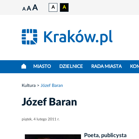
A
A
A
A
A
MIASTO
DZIELNICE
RADA MIASTA
KO
Kultura
Józef Baran
Józef Baran
piątek, 4 lutego 2011 r.
Poeta, publicysta