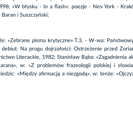
1998; «W błysku - In a flash»: poezje - Nev York - Kra
Baran i Suszczyński;
że: «Zebrane pisma krytyczne» T.3. - W-wa: Państwowy
debiut: Na progu dojrzałości: Ostrzeżenie przed Zori
ctwo Literackie, 1982; Stanisław Bąba: «Zagadnienia akt
rana», w: «Z problemów frazeologii polskiej i słowia
edzic: «Między afirmacją a niezgodą», w: tenże: «Ojczy