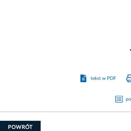
tekst w PDF
po
POWRÓT