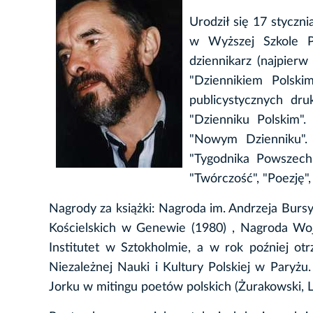
Urodził się 17 styczni
w Wyższej Szkole Pe
dziennikarz (najpier
"Dziennikiem Polski
publicystycznych dr
"Dzienniku Polskim".
"Nowym Dzienniku".
"Tygodnika Powszech
"Twórczość", "Poezję", 
Nagrody za książki: Nagroda im. Andrzeja Bursy
Kościelskich w Genewie (1980) , Nagroda Wo
Institutet w Sztokholmie, a w rok poźniej o
Niezależnej Nauki i Kultury Polskiej w Par
Jorku w mitingu poetów polskich (Żurakowski, Le