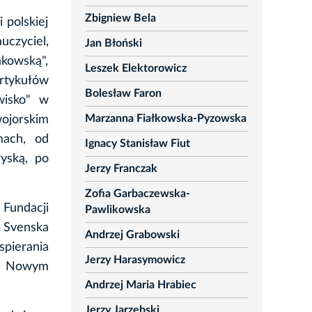
Zbigniew Bela
i polskiej
czyciel,
Jan Błoński
akowską",
Leszek Elektorowicz
rtykułów
Bolesław Faron
wisko" w
Marzanna Fiałkowska-Pyzowska
ojorskim
mach, od
Ignacy Stanisław Fiut
yską, po
Jerzy Franczak
Zofia Garbaczewska-
 Fundacji
Pawlikowska
 Svenska
Andrzej Grabowski
spierania
Jerzy Harasymowicz
 w Nowym
Andrzej Maria Hrabiec
Jerzy Jarzębski