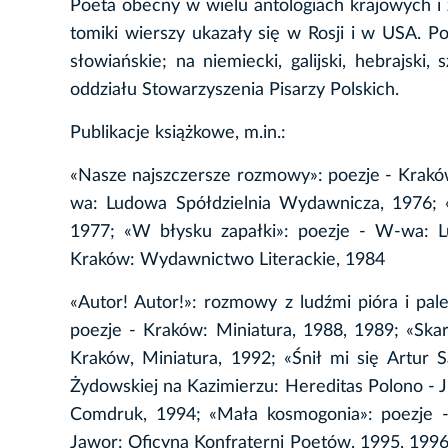
Poeta obecny w wielu antologiach krajowych i
tomiki wierszy ukazały się w Rosji i w USA. P
słowiańskie; na niemiecki, galijski, hebrajski
oddziału Stowarzyszenia Pisarzy Polskich.
Publikacje książkowe, m.in.:
«Nasze najszczersze rozmowy»: poezje - Krakó
wa: Ludowa Spółdzielnia Wydawnicza, 1976; «
1977; «W błysku zapałki»: poezje - W-wa: L
Kraków: Wydawnictwo Literackie, 1984
«Autor! Autor!»: rozmowy z ludźmi pióra i pa
poezje - Kraków: Miniatura, 1988, 1989; «Skar
Kraków, Miniatura, 1992; «Śnił mi się Artur
Żydowskiej na Kazimierzu: Hereditas Polono - J
Comdruk, 1994; «Mała kosmogonia»: poezje - 
Jawor: Oficyna Konfraterni Poetów, 1995, 1996;