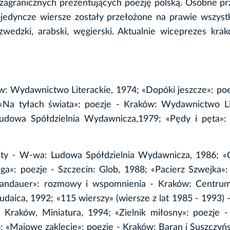
 zagranicznych prezentujących poezję polską. Osobne p
ojedyncze wiersze zostały przełożone na prawie wszystk
, szwedzki, arabski, węgierski. Aktualnie wiceprezes kra
w: Wydawnictwo Literackie, 1974; «Dopóki jeszcze»: po
Na tyłach świata»: poezje - Kraków: Wydawnictwo Lit
udowa Spółdzielnia Wydawnicza,1979; «Pędy i pęta»: 
lety - W-wa: Ludowa Spółdzielnia Wydawnicza, 1986; «
ga»: poezje - Szczecin: Glob, 1988; «Pacierz Szwejka»:
 Sandauer»: rozmowy i wspomnienia - Kraków: Centrum
udaica, 1992; «115 wierszy» (wiersze z lat 1985 - 1993) 
Kraków, Miniatura, 1994; «Zielnik miłosny»: poezje -
 «Majowe zaklęcie»: poezje - Kraków: Baran i Suszczyńs