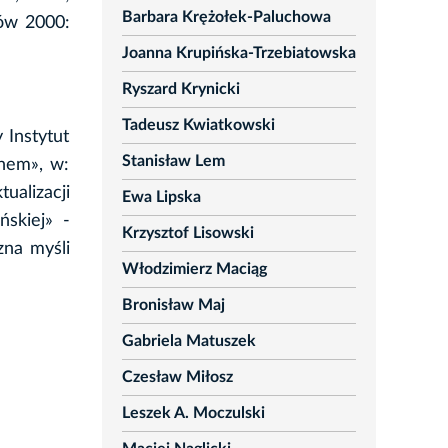
Barbara Krężołek-Paluchowa
ków 2000:
Joanna Krupińska-Trzebiatowska
Ryszard Krynicki
Tadeusz Kwiatkowski
 Instytut
Stanisław Lem
anem», w:
ualizacji
Ewa Lipska
ńskiej» -
Krzysztof Lisowski
zna myśli
Włodzimierz Maciąg
Bronisław Maj
Gabriela Matuszek
Czesław Miłosz
Leszek A. Moczulski