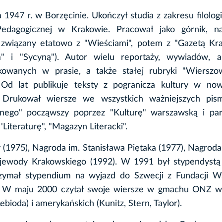
a 1947 r. w Borzęcinie. Ukończył studia z zakresu filologi
dagogicznej w Krakowie. Pracował jako górnik, nau
w związany etatowo z "Wieściami", potem z "Gazetą Kr
m" i "Sycyną"). Autor wielu reportaży, wywiadów, a
ukowanych w prasie, a także stałej rubryki "Wierszo
 Od lat publikuje teksty z pogranicza kultury w now
 Drukował wiersze we wszystkich ważniejszych pis
nego" począwszy poprzez "Kulturę" warszawską i par
'Literaturę", "Magazyn Literacki".
 (1975), Nagroda im. Stanisława Piętaka (1977), Nagroda
jewody Krakowskiego (1992). W 1991 był stypendystą
trzymał stypendium na wyjazd do Szwecji z Fundacji W
yżu. W maju 2000 czytał swoje wiersze w gmachu ONZ
bioda) i amerykańskich (Kunitz, Stern, Taylor).