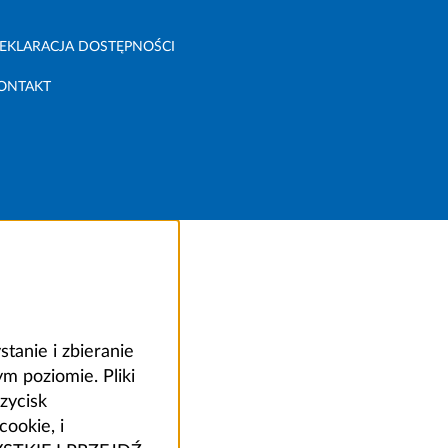
EKLARACJA DOSTĘPNOŚCI
ONTAKT
anie i zbieranie
 poziomie. Pliki
zycisk
ookie, i