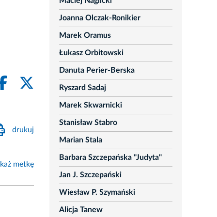
Maciej Naglicki
Joanna Olczak-Ronikier
Marek Oramus
Łukasz Orbitowski
Danuta Perier-Berska
Ryszard Sadaj
Marek Skwarnicki
Stanisław Stabro
drukuj
Marian Stala
Barbara Szczepańska "Judyta"
każ metkę
Jan J. Szczepański
Wiesław P. Szymański
Alicja Tanew