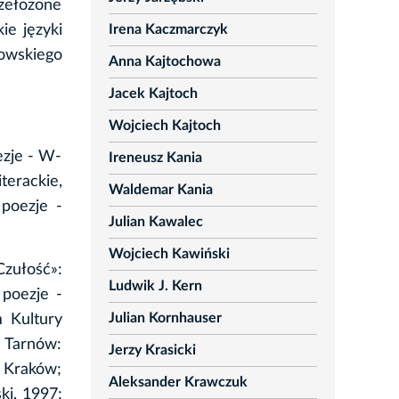
rzełożone
Irena Kaczmarczyk
ie języki
kowskiego
Anna Kajtochowa
Jacek Kajtoch
Wojciech Kajtoch
ezje - W-
Ireneusz Kania
erackie,
Waldemar Kania
poezje -
Julian Kawalec
Wojciech Kawiński
Czułość»:
Ludwik J. Kern
 poezje -
Julian Kornhauser
 Kultury
- Tarnów:
Jerzy Krasicki
 Kraków;
Aleksander Krawczuk
ki, 1997;