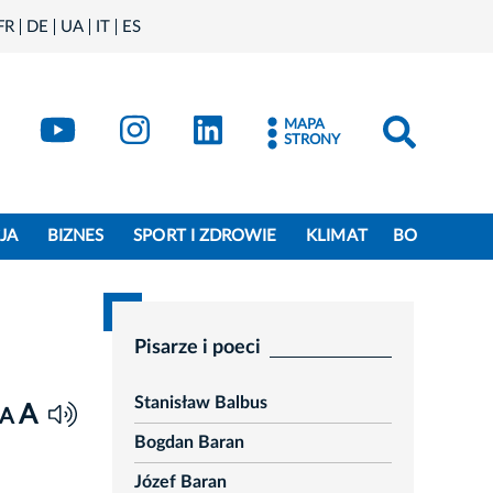
FR
DE
UA
IT
ES
book
Kraków - X
Kraków - YouTube
Kraków - Instagram
Kraków - LinkedIn
MAPA
STRONY
JA
BIZNES
SPORT I ZDROWIE
KLIMAT
BO
Pisarze i poeci
Stanisław Balbus
A
A
Bogdan Baran
Józef Baran