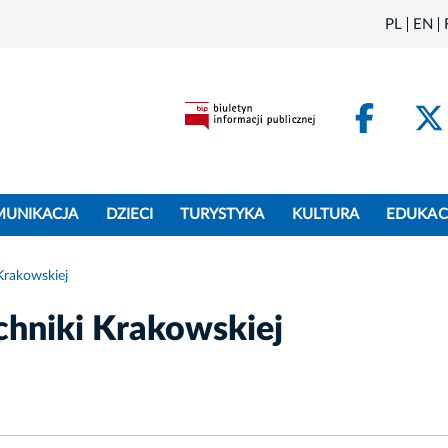
PL
EN
Face
MUNIKACJA
DZIECI
TURYSTYKA
KULTURA
EDUKAC
 Krakowskiej
echniki Krakowskiej