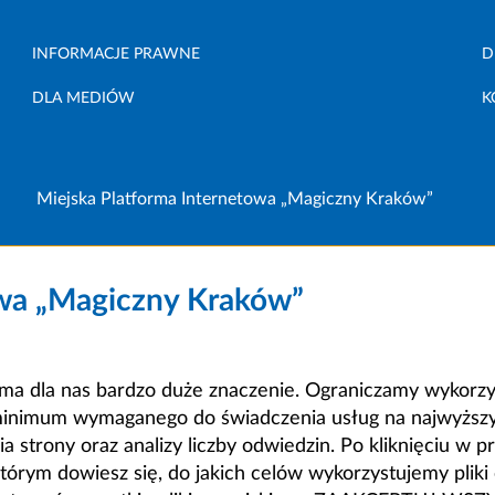
INFORMACJE PRAWNE
D
DLA MEDIÓW
K
Miejska Platforma Internetowa „Magiczny Kraków”
owa „Magiczny Kraków”
a dla nas bardzo duże znaczenie. Ograniczamy wykorzyst
minimum wymaganego do świadczenia usług na najwyższym
strony oraz analizy liczby odwiedzin. Po kliknięciu w pr
m dowiesz się, do jakich celów wykorzystujemy pliki c