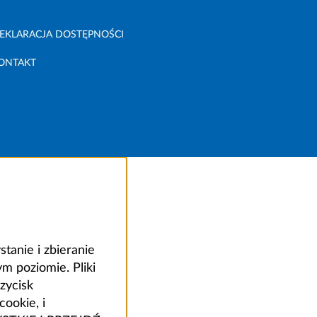
EKLARACJA DOSTĘPNOŚCI
ONTAKT
anie i zbieranie
 poziomie. Pliki
zycisk
ookie, i