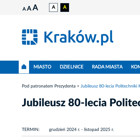
A
A
A
A
A
MIASTO
DZIELNICE
RADA MIASTA
KO
Pod patronatem Prezydenta
Jubileusz 80-lecia Politechniki
Jubileusz 80-lecia Polit
TERMIN:
grudzień 2024 r. - listopad 2025 r.