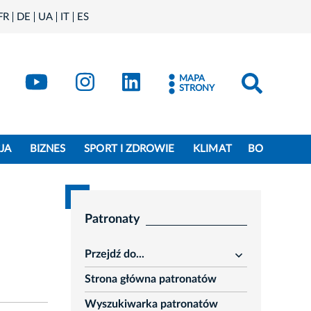
FR
DE
UA
IT
ES
book
Kraków - X
Kraków - YouTube
Kraków - Instagram
Kraków - LinkedIn
MAPA
STRONY
JA
BIZNES
SPORT I ZDROWIE
KLIMAT
BO
Patronaty
Przejdź do...
rozwiń
Strona główna patronatów
Wyszukiwarka patronatów