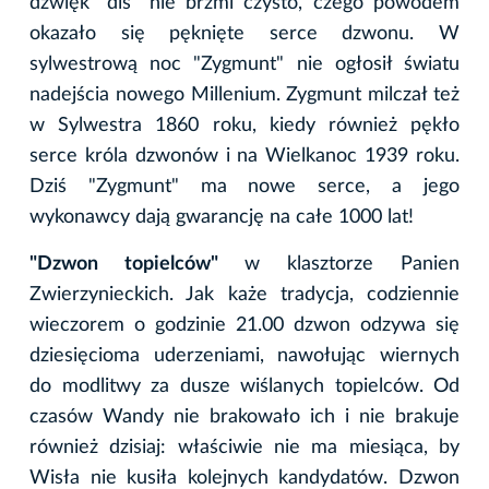
dźwięk "dis" nie brzmi czysto, czego powodem
okazało się pęknięte serce dzwonu. W
sylwestrową noc "Zygmunt" nie ogłosił światu
nadejścia nowego Millenium. Zygmunt milczał też
w Sylwestra 1860 roku, kiedy również pękło
serce króla dzwonów i na Wielkanoc 1939 roku.
Dziś "Zygmunt" ma nowe serce, a jego
wykonawcy dają gwarancję na całe 1000 lat!
"Dzwon topielców"
w klasztorze Panien
Zwierzynieckich. Jak każe tradycja, codziennie
wieczorem o godzinie 21.00 dzwon odzywa się
dziesięcioma uderzeniami, nawołując wiernych
do modlitwy za dusze wiślanych topielców. Od
czasów Wandy nie brakowało ich i nie brakuje
również dzisiaj: właściwie nie ma miesiąca, by
Wisła nie kusiła kolejnych kandydatów. Dzwon