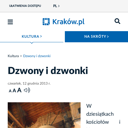
PL
UŁATWIENIA DOSTĘPU
ROZWIŃ MENU
ROZWIŃ
KULTURA
NA SKRÓTY
Kultura
Dzwony i dzwonki
Dzwony i dzwonki
czwartek, 12 grudnia 2013 r.
A
A
A
W
dziesiątkach
kościołów i