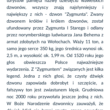
turystów pamięta nazwy dziesięciu wawelskich
dzwonów, wszyscy znają najsłynniejszy i
największy z nich - dzwon "Zygmunta". Zwany
dzwonem królów i królem dzwonów, został
ufundowany przez Zygmunta I Starego i odlany
przez norymberskiego ludwisarza Jana Behema z
armat zdobytych na Wołochach. Waży 11 ton, a
samo jego serce 350 kg, jego średnica wynosi ok.
2,5 m, a wysokość ok. 1,99 m. Od 1520 roku jego
głos obwieszcza Polsce najważniejsze
wydarzenia. Z "Zygmuntem" związanych jest kilka
legend. Jedna z nich głosi, że czysty dźwięk
dzwonu zapowiada dobrobyt i szczęście, a
fałszywy ton jest zwiastunem klęsk. Grudniowa
noc 2000 roku przywołała jeszcze jedną z nich.
W Boże Narodzenie dzwonnicy zauważyli, że