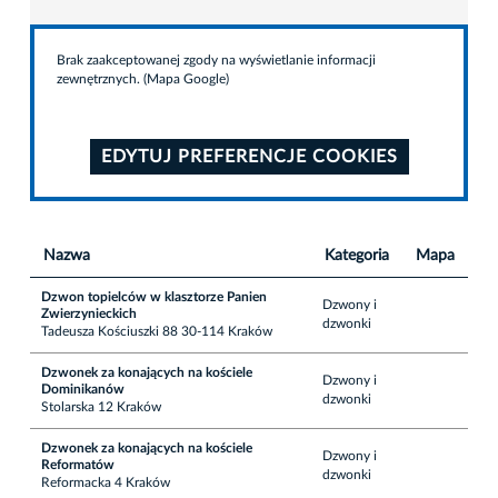
Brak zaakceptowanej zgody na wyświetlanie informacji
zewnętrznych. (Mapa Google)
EDYTUJ PREFERENCJE COOKIES
Nazwa
Kategoria
Mapa
Dzwon topielców w klasztorze Panien
Dzwony i
Zwierzynieckich
dzwonki
Tadeusza Kościuszki 88 30-114 Kraków
Dzwonek za konających na kościele
Dzwony i
Dominikanów
dzwonki
Stolarska 12 Kraków
Dzwonek za konających na kościele
Dzwony i
Reformatów
dzwonki
Reformacka 4 Kraków