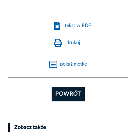
tekst w PDF
drukuj
pokaż metkę
POWRÓT
Zobacz także