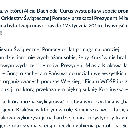
ka, w której Alicja Bachleda-Curuś wystąpiła w spocie pr
ej Orkiestry Świątecznej Pomocy przekazał Prezydent Mia
ia była Twoja masz czas do 12 stycznia 2015 r. by wejść 
!
iestra Świątecznej Pomocy od lat pomaga najbardziej
m dzieciom, nie wyobrażam sobie, żeby Kraków nie brał 
kowym wydarzeniu – mówi Prezydent Miasta Krakowa J
. – Gorąco zachęcam Państwa do udziału we wszystkich
h organizowanych podczas Wielkiego Finału WOŚP i ocz
 aukcji, na którą przekazałem piękną suknię Kopciuszka –
nia, którą można wylicytować została wykorzystana w „
jącym Kraków, w którym w rolę Kopciuszka wcieliła się A
akowa wykorzystuje najbardziej charakterystyczny frag
jęcie oraz słynną sceną ucieczki i gubienia pantofelka. S