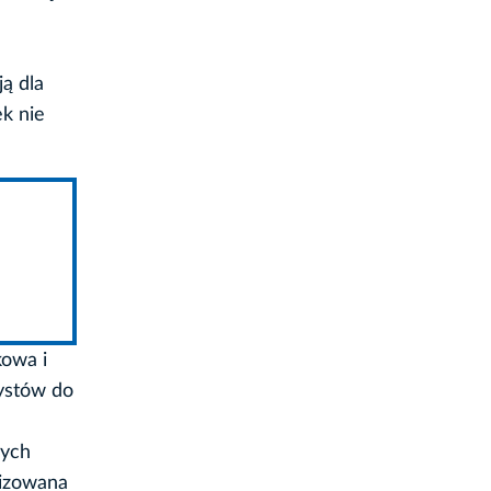
ą dla
ek nie
kowa i
rystów do
nych
lizowana