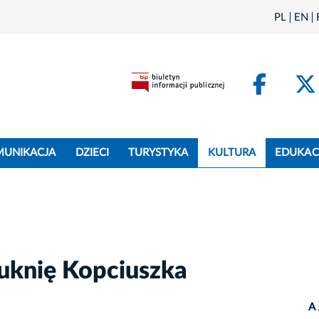
PL
EN
Face
MUNIKACJA
DZIECI
TURYSTYKA
KULTURA
EDUKAC
suknię Kopciuszka
A