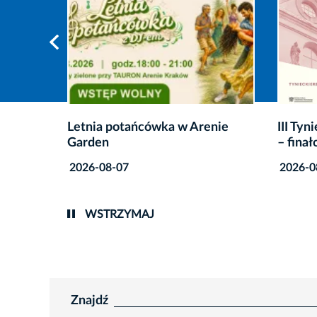
enie
III Tynieckie Recitale Kameralne
Lato em
– finałowe koncerty
wakacy
filmow
2026-08-07
2026-0
WSTRZYMAJ
Znajdź