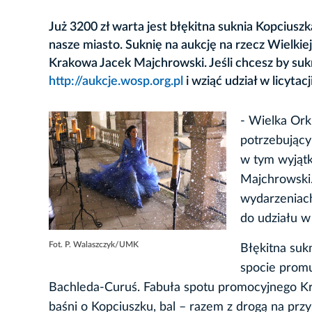
Już 3200 zł warta jest błękitna suknia Kopciusz
nasze miasto. Suknię na aukcję na rzecz Wielki
Krakowa Jacek Majchrowski. Jeśli chcesz by sukn
http://aukcje.wosp.org.pl
i wziąć udział w licytacji
- Wielka Ork
potrzebujący
w tym wyjąt
Majchrowski
wydarzeniac
do udziału w
Fot. P. Walaszczyk/UMK
Błękitna suk
spocie promu
Bachleda-Curuś. Fabuła spotu promocyjnego Kr
baśni o Kopciuszku, bal – razem z drogą na przy