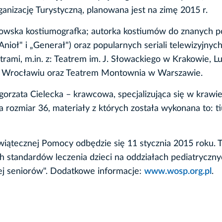
nizację Turystyczną, planowana jest na zimę 2015 r.
kowska kostiumografka; autorka kostiumów do znanych p
nioł" i „Generał") oraz popularnych seriali telewizyjnych
eatrami, m.in. z: Teatrem im. J. Słowackiego w Krakowie,
e Wrocławiu oraz Teatrem Montownia w Warszawie.
gorzata Cielecka – krawcowa, specjalizująca się w krawi
 rozmiar 36, materiały z których została wykonana to: tiu
Świątecznej Pomocy odbędzie się 11 stycznia 2015 roku. 
 standardów leczenia dzieci na oddziałach pediatryczny
ej seniorów". Dodatkowe informacje:
www.wosp.org.pl
.