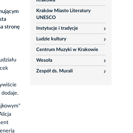
Krakowa
Kraków Miasto Literatury
omującym
UNESCO
sta
na stronę
Instytucje i tradycje
rozwiń
Ludzie kultury
rozwiń
Centrum Muzyki w Krakowie
udziału
Wesoła
rozwiń
acek
Zespół ds. Murali
rozwiń
ywiście
 dodaje.
bajkowym"
licja
ment
cenerią