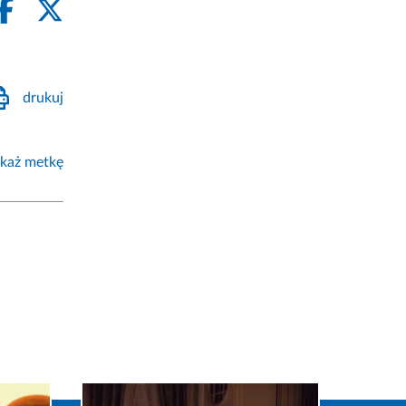
drukuj
każ metkę