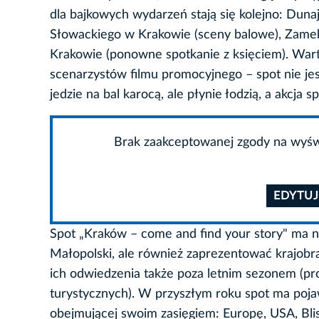
dla bajkowych wydarzeń stają się kolejno: Dunaje
Słowackiego w Krakowie (sceny balowe), Zamek
Krakowie (ponowne spotkanie z księciem). Warto 
scenarzystów filmu promocyjnego – spot nie jest
jedzie na bal karocą, ale płynie łodzią, a akcja
Brak zaakceptowanej zgody na wyświ
EDYTUJ
Spot „Kraków – come and find your story" ma n
Małopolski, ale również zaprezentować krajobra
ich odwiedzenia także poza letnim sezonem (pr
turystycznych). W przyszłym roku spot ma pojaw
obejmującej swoim zasięgiem: Europę, USA, Bli