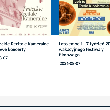
ocji – 7 tydzień 20.
SILENCE Music Festival w
jnego festiwaly
do Krakowa
ego
2026-08-07
8-07