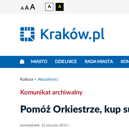
A
A
A
A
A
MIASTO
DZIELNICE
RADA MIASTA
KO
Kultura
Aktualności
Komunikat archiwalny
Pomóż Orkiestrze, kup 
poniedziałek, 12 stycznia 2015 r.