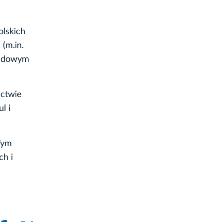
olskich
 (m.in.
 Ludowym
ectwie
l i
Tym
ch i