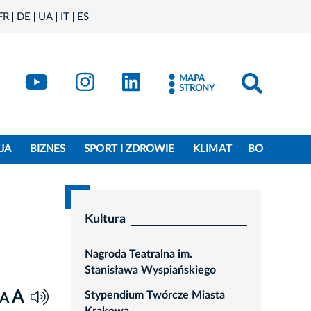
FR
DE
UA
IT
ES
book
Kraków - X
Kraków - YouTube
Kraków - Instagram
Kraków - LinkedIn
MAPA
STRONY
JA
BIZNES
SPORT I ZDROWIE
KLIMAT
BO
Kultura
Nagroda Teatralna im.
Stanisława Wyspiańskiego
A
Stypendium Twórcze Miasta
A