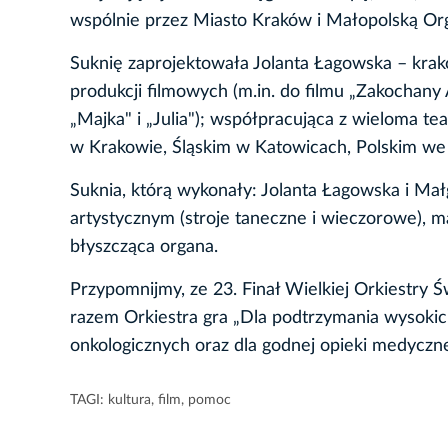
wspólnie przez Miasto Kraków i Małopolską Orga
Suknię zaprojektowała Jolanta Łagowska – kra
produkcji filmowych (m.in. do filmu „Zakochany A
„Majka" i „Julia"); współpracująca z wieloma t
w Krakowie, Śląskim w Katowicach, Polskim w
Suknia, którą wykonały: Jolanta Łagowska i Mał
artystycznym (stroje taneczne i wieczorowe), ma
błyszcząca organa.
Przypomnijmy, ze 23. Finał Wielkiej Orkiestry 
razem Orkiestra gra „Dla podtrzymania wysokich
onkologicznych oraz dla godnej opieki medyczn
TAGI:
kultura
,
film
,
pomoc