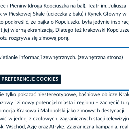
c i Pieniny (droga Kopciuszka na bal), Teatr im. Juliusza
 w Pieskowej Skale (ucieczka z balu) i Rynek Główny w
podkreślić, że bajka o Kopciuszku była jedynie inspiracj
 jej wierną ekranizacją. Dlatego też krakowski Kopciusz
 spotu rozgrywa się zimową porą.
etlanie informacji zewnętrznych. (zewnętrzna strona)
 PREFERENCJE COOKIES
ie tylko pokazać niestereotypowe, baśniowe oblicze Kra
zowy i zimowy potencjał miasta i regionu – zachęcić tu
omocja Krakowa i Małopolski jako zimowych destynacji
ić w jednej z czołowych, zagranicznych stacji telewizyj
ski Wschód, Azję oraz Afrykę. Zagraniczna kampania, rea