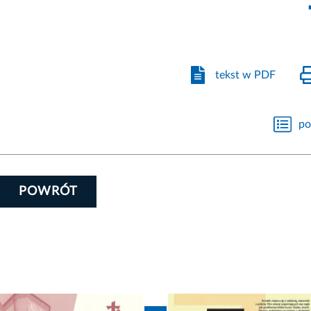
tekst w PDF
po
POWRÓT