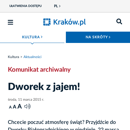
PL
UŁATWIENIA DOSTĘPU
ROZWIŃ MENU
ROZWIŃ
KULTURA
NA SKRÓTY
Kultura
Aktualności
Komunikat archiwalny
Dworek z jajem!
środa, 11 marca 2015 r.
A
A
A
Chcecie poczuć atmosferę świąt? Przyjdźcie do
Dworku Białoprądnickiego w niedzielę, 22 marca