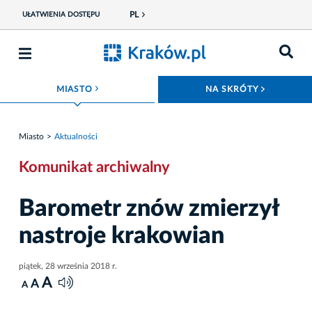
PL
UŁATWIENIA DOSTĘPU
ROZWIŃ MENU
ROZWIŃ
MIASTO
NA SKRÓTY
Miasto
Aktualności
Komunikat archiwalny
Barometr znów zmierzył
nastroje krakowian
piątek, 28 września 2018 r.
A
A
A