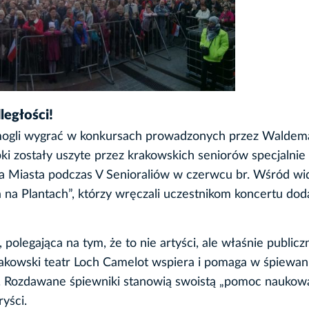
ległości!
 mogli wygrać w konkursach prowadzonych przez Waldem
i zostały uszyte przez krakowskich seniorów specjalnie 
a Miasta podczas V Senioraliów w czerwcu br. Wśród w
pa na Plantach”, którzy wręczali uczestnikom koncertu do
polegająca na tym, że to nie artyści, ale właśnie publicz
kowski teatr Loch Camelot wspiera i pomaga w śpiewani
ą. Rozdawane śpiewniki stanowią swoistą „pomoc naukową
ryści.