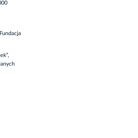
000
 Fundacja
ek”,
wanych