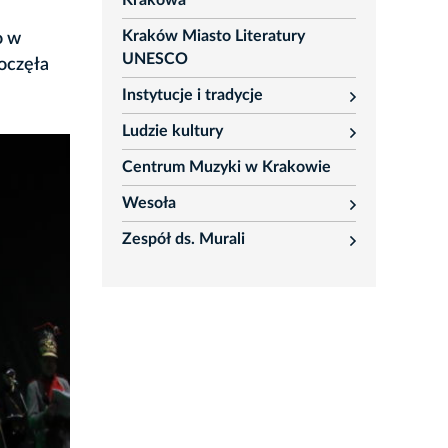
Krakowa
Kraków Miasto Literatury
o w
UNESCO
poczęła
Instytucje i tradycje
rozwiń
Ludzie kultury
rozwiń
Centrum Muzyki w Krakowie
Wesoła
rozwiń
Zespół ds. Murali
rozwiń