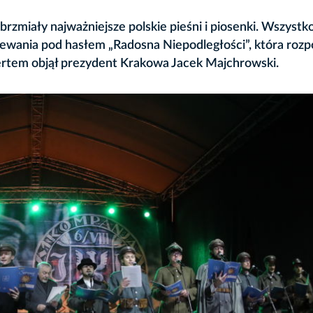
rzmiały najważniejsze polskie pieśni i piosenki. Wszystk
piewania pod hasłem „Radosna Niepodległości”, która roz
ertem objął prezydent Krakowa Jacek Majchrowski.