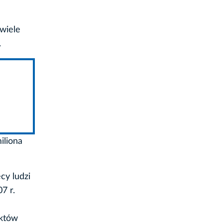
 wiele
.
iliona
cy ludzi
7 r.
ektów