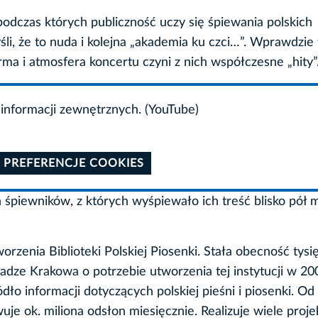
podczas których publiczność uczy się śpiewania polskich
myśli, że to nuda i kolejna „akademia ku czci…”. Wprawdzie
forma i atmosfera koncertu czyni z nich współczesne „hity”
informacji zewnętrznych. (YouTube)
 PREFERENCJE COOKIES
śpiewników, z których wyśpiewało ich treść blisko pół m
rzenia Biblioteki Polskiej Piosenki. Stała obecność tysię
dze Krakowa o potrzebie utworzenia tej instytucji w 200
dło informacji dotyczących polskiej pieśni i piosenki. Od
uje ok. miliona odsłon miesięcznie. Realizuje wiele proj