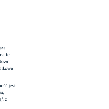
ara
na te
idowni
datkowe
ność jest
u,
”, z