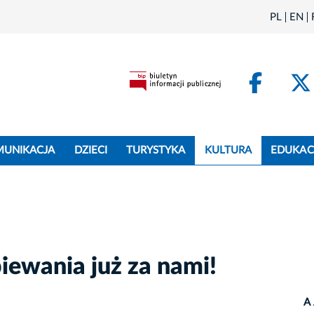
PL
EN
Face
MUNIKACJA
DZIECI
TURYSTYKA
KULTURA
EDUKAC
iewania już za nami!
A