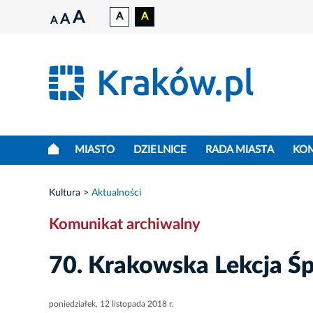
A
A
A
A
A
MIASTO
DZIELNICE
RADA MIASTA
KO
Kultura
Aktualności
Komunikat archiwalny
70. Krakowska Lekcja Śp
poniedziałek, 12 listopada 2018 r.