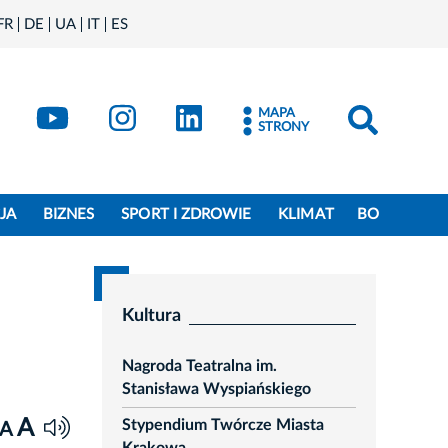
FR
DE
UA
IT
ES
book
Kraków - X
Kraków - YouTube
Kraków - Instagram
Kraków - LinkedIn
MAPA
STRONY
JA
BIZNES
SPORT I ZDROWIE
KLIMAT
BO
Kultura
Nagroda Teatralna im.
Stanisława Wyspiańskiego
A
Stypendium Twórcze Miasta
A