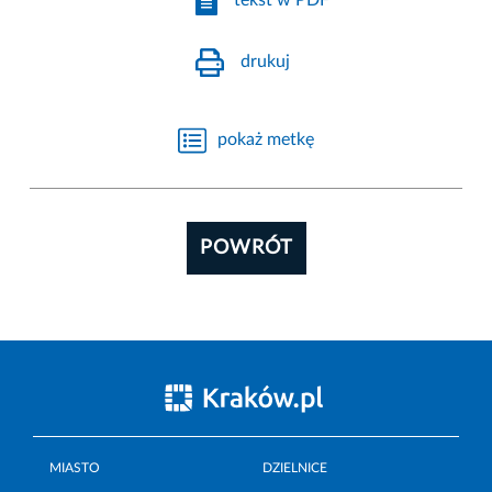
tekst w PDF
drukuj
pokaż metkę
POWRÓT
MIASTO
DZIELNICE