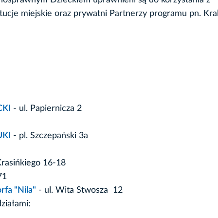
łnosprawnym Dzieckiem uprawnieni są do korzystania z
stytucje miejskie oraz prywatni Partnerzy programu pn. Kr
CKI
- ul. Papiernicza 2
UKI
- pl. Szczepański 3a
Krasińkiego 16-18
71
rfa "Nila"
- ul. Wita Stwosza 12
ziałami: