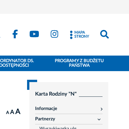
MAPA
STRONY
ORDYNATOR DS.
PROGRAMY Z BUDŻETU
DOSTĘPNOŚCI
PAŃSTWA
Karta Rodziny "N"
Informacje
A
rozwiń
A
A
Partnerzy
rozwiń
Wyszukiwarka ulg