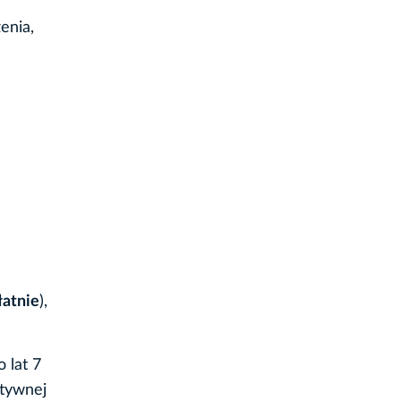
enia,
łatnie
),
o lat 7
ktywnej