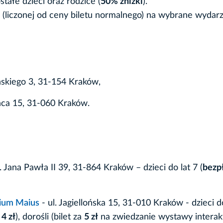
ostałe dzieci oraz rodzice (
50% zniżki
).
(liczonej od ceny biletu normalnego) na wybrane wydarz
ńskiego 3, 31-154 Kraków,
ńca 15, 31-060 Kraków.
l. Jana Pawła II 39, 31-864 Kraków – dzieci do lat 7 (
bezp
gium Maius
- ul. Jagiellońska 15, 31-010 Kraków - dzieci d
a
4 zł
), dorośli (bilet za
5 zł
na zwiedzanie wystawy intera