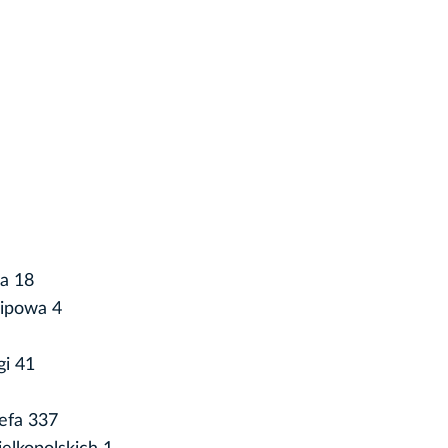
a 18
Lipowa 4
gi 41
zefa 337