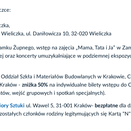
czce:
czka,
 Wieliczka, ul. Daniłowicza 10, 32-020 Wieliczka
 Zamku Żupnego, wstęp na zajęcia „Mama, Tata i Ja” w Za
j oraz koncerty umuzykalniające w podziemnej ekspozyc
, Oddział Szkła i Materiałów Budowlanych w Krakowie, 
2 Kraków -
zniżka 50%
na indywidualne bilety wstępu do 
atów, wejść grupowych i spotkań specjalnych).
ory Sztuki
ul. Wawel 5, 31-001 Kraków-
bezpłatne
dla d
ostałych członków rodziny legitymujących się Kartą "N"-