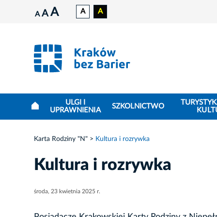
A
A
A
A
A
ULGI I
TURYSTYK
SZKOLNICTWO
UPRAWNIENIA
KULT
Karta Rodziny "N"
Kultura i rozrywka
Kultura i rozrywka
środa, 23 kwietnia 2025 r.