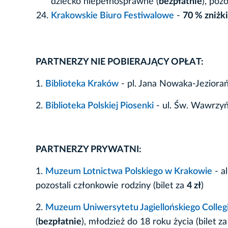
dziecko niepełnosprawne (
bezpłatnie
), poz
Krakowskie Biuro Festiwalowe
-
70 % zniżki
PARTNERZY NIE POBIERAJĄCY OPŁAT:
1.
Biblioteka Kraków
- pl. Jana Nowaka-Jeziora
2.
Biblioteka Polskiej Piosenki
- ul. Św. Wawrzy
PARTNERZY PRYWATNI:
1.
Muzeum Lotnictwa Polskiego w Krakowie
- a
pozostali członkowie rodziny (bilet za
4 zł
)
2.
Muzeum Uniwersytetu Jagiellońskiego Colle
(
bezpłatnie
), młodzież do 18 roku życia (bilet z