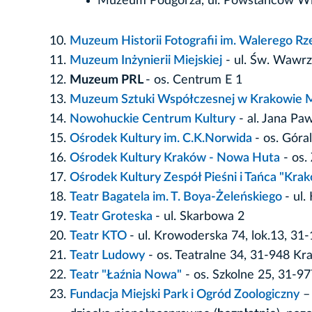
Muzeum Podgórza, ul. Powstańców Wie
Muzeum Historii Fotografii im. Walerego R
Muzeum Inżynierii Miejskiej
- ul. Św. Wawr
Muzeum PRL
- os. Centrum E 1
Muzeum Sztuki Współczesnej w Krakowi
Nowohuckie Centrum Kultury
- al. Jana Paw
Ośrodek Kultury im. C.K.Norwida
- os. Góral
Ośrodek Kultury Kraków - Nowa Huta
- os.
Ośrodek Kultury Zespół Pieśni i Tańca "Kra
Teatr Bagatela im. T. Boya-Żeleńskiego
- ul.
Teatr Groteska
- ul. Skarbowa 2
Teatr KTO
- ul. Krowoderska 74, lok.13, 31
Teatr Ludowy
- os. Teatralne 34, 31-948 Kr
Teatr "Łaźnia Nowa"
- os. Szkolne 25, 31-9
Fundacja Miejski Park i Ogród Zoologiczny
– 