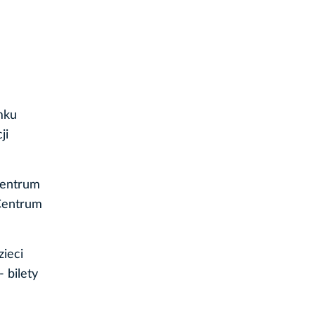
mku
ji
Centrum
Centrum
zieci
 bilety