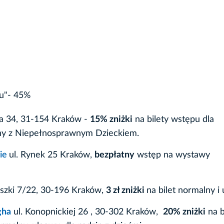
u"- 45%
ia 34, 31-154 Kraków -
15% zniżki
na bilety wstępu dla
iny z Niepełnosprawnym Dzieckiem.
ie
ul. Rynek 25 Kraków,
bezpłatny
wstęp na wystawy
aszki 7/22, 30-196 Kraków,
3 zł zniżki
na bilet normalny i
gha
ul. Konopnickiej 26 , 30-302 Kraków,
20% zniżki
na b