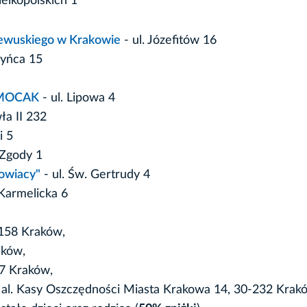
lkopolskich 1
zewuskiego w Krakowie
- ul. Józefitów 16
zyńca 15
e MOCAK
- ul. Lipowa 4
ła II 232
i 5
 Zgody 1
kowiacy"
- ul. Św. Gertrudy 4
 Karmelicka 6
-158 Kraków,
aków,
77 Kraków,
al. Kasy Oszczędności Miasta Krakowa 14, 30-232 Krak