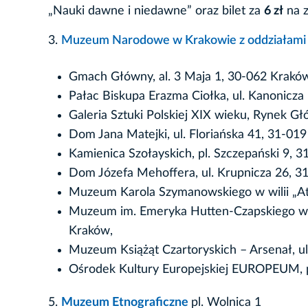
„Nauki dawne i niedawne” oraz bilet za
6 zł
na z
3.
Muzeum Narodowe w Krakowie z oddziałam
Gmach Główny, al. 3 Maja 1, 30-062 Krakó
Pałac Biskupa Erazma Ciołka, ul. Kanonicza
Galeria Sztuki Polskiej XIX wieku, Rynek G
Dom Jana Matejki, ul. Floriańska 41, 31-01
Kamienica Szołayskich, pl. Szczepański 9, 
Dom Józefa Mehoffera, ul. Krupnicza 26, 3
Muzeum Karola Szymanowskiego w wilii „At
Muzeum im. Emeryka Hutten-Czapskiego wraz
Kraków,
Muzeum Książąt Czartoryskich – Arsenał, ul
Ośrodek Kultury Europejskiej EUROPEUM, pl
5.
Muzeum Etnograficzne
pl. Wolnica 1