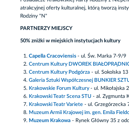
Posiadacze Krakowskiej Karty Rodziny z Niepe
atrakcyjnej oferty kulturalnej, którą tworzą in
Rodziny "N"
PARTNERZY MIEJSCY
50% zniżki w miejskich instytucjach kultury
Capella Cracoviensis
- ul. Św. Marka 7-9/9
Centrum Kultury DWOREK BIAŁOPRĄDNI
Centrum Kultury Podgórza
- ul. Sokolska 13
Galeria Sztuki Współczesnej BUNKIER SZT
Krakowskie Forum Kultury
- ul. Mikołajska 2
Krakowski Teatr Scena STU
- al. Zygmunta 
Krakowski Teatr Variete
- ul. Grzegórzecka 
Muzeum Armii Krajowej im. gen. Emila Fieldo
Muzeum Krakowa
- Rynek Główny 35 z odd