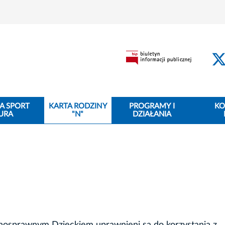
A SPORT
KARTA RODZINY
PROGRAMY I
KO
URA
"N"
DZIAŁANIA