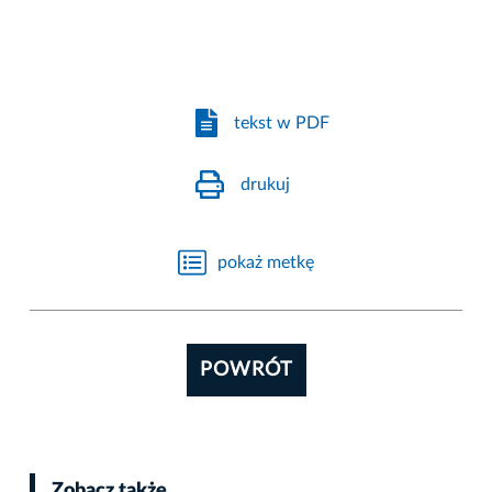
tekst w PDF
drukuj
pokaż metkę
POWRÓT
Zobacz także