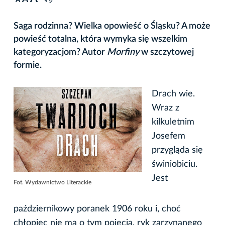
A
Saga rodzinna? Wielka opowieść o Śląsku? A może
powieść totalna, która wymyka się wszelkim
kategoryzacjom? Autor
Morfiny
w szczytowej
formie.
Drach wie.
Wraz z
kilkuletnim
Josefem
przygląda się
świniobiciu.
Jest
Fot. Wydawnictwo Literackie
październikowy poranek 1906 roku i, choć
chłopiec nie ma o tym pojęcia, ryk zarzynanego