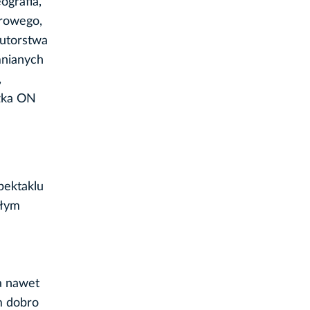
ografia,
urowego,
autorstwa
mnianych
,
eżka ON
pektaklu
ałym
ia nawet
ym dobro