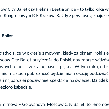
 City Ballet czy Piękna i Bestia on ice - to tylko kilka 
um Kongresowym ICE Kraków. Każdy z pewnością znajdzie 
 Ballet
ż tradycją, że w okresie zimowym, kiedy za oknami robi si
scow City Ballet przyjeżdża do Polski, aby zabrać widzó
wnych emocji, w krainę baśni i piękna. W tym roku, od 5
śmiu miastach publiczność będzie miała okazję podziwia
e i najbardziej podziwiane spektakle na świecie:
Dziadek
Jezioro Łabędzie
.
 Smirnova – Golovanova, Moscow City Ballet, to renomo