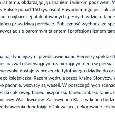
le lat temu, obdarzając ją uznaniem i wielkim podziwem. 
o w Polsce ponad 150 tys. osób! Powodem tego jest fakt, ż
aniu najbardziej utalentowanych, pełnych wdzięku tance
 tańcu prawdziwą perfekcję. Publiczność wychodzi ze spe
hwycając się ogromnym talentem i profesjonalizmem tan
a najsłynniejszymi przedstawieniami. Pierwszy spektakl 
s nazwał olśniewającym i zapierającym dech w piersiac
iewczynka dostaje w prezencie tytułowego dziadka do o
na jego księżniczką. Razem wędrują przez Krainę Słodyczy
o pachnie, wszyscy są weseli. W poszczególnych scenac
zki cukrowej, Taniec hiszpański, Taniec arabski, Taniec c
z końcowy Walc kwiatów. Zachwycona Klara w końcu budzi
rzedstawienia dopełniają olśniewające, dekorowane ceki