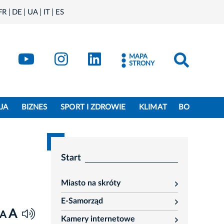
FR
DE
UA
IT
ES
book
Kraków - X
Kraków - YouTube
Kraków - Instagram
Kraków - LinkedIn
MAPA
STRONY
JA
BIZNES
SPORT I ZDROWIE
KLIMAT
BO
Start
Miasto na skróty
rozwiń
E-Samorząd
rozwiń
A
A
Kamery internetowe