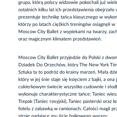
grupa, którą polscy widzowie pokochali już wie
ostatnich kilku lat ich przedstawienia obejrzał
prezentuje technikę tańca klasycznego w wykon
którzy po latach ciężkich treningów osiągnęli w
Moscow City Ballet z wypiekami na twarzy, zac
oraz magicznym klimatem przedstawień.
Moscow City Ballet przyjedzie do Polski z dwom
Dziadek Do Orzechów, który The New York Time
Sztuka ta to podróż do krainy marzeń. Mała dz
który w jej śnie staje się księciem z bajki, a o
cukierkowym świecie wszystko cudownie i słodk
wykonuje charakterystyczne tańce: Taniec wieszc
Trepak (Taniec rosyjski), Taniec pasterski ora
fotelu z zabawką w ramionach. Całości magii p
stroje nadające mu iście bajkowego wyrazu.