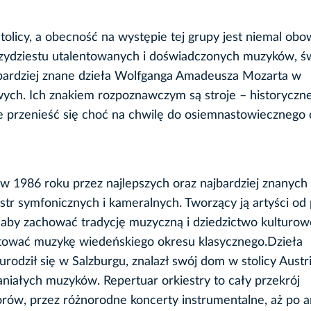
tolicy, a obecność na występie tej grupy jest niemal ob
ydziestu utalentowanych i doświadczonych muzyków, ś
ajbardziej znane dzieła Wolfganga Amadeusza Mozarta w
ych. Ich znakiem rozpoznawczym są stroje – historyczn
e przenieść się choć na chwilę do osiemnastowiecznego
w 1986 roku przez najlepszych oraz najbardziej znanych
r symfonicznych i kameralnych. Tworzący ją artyści od
ń, aby zachować tradycję muzyczną i dziedzictwo kulturow
ntować muzykę wiedeńskiego okresu klasycznego.Dzieła
dził się w Salzburgu, znalazł swój dom w stolicy Austri
niałych muzyków. Repertuar orkiestry to cały przekrój
rów, przez różnorodne koncerty instrumentalne, aż po ar