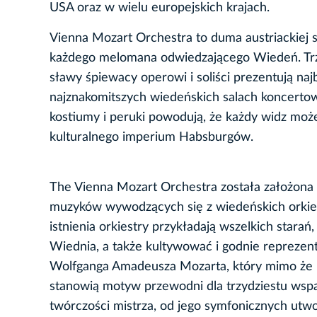
USA oraz w wielu europejskich krajach.
Vienna Mozart Orchestra to duma austriackiej s
każdego melomana odwiedzającego Wiedeń. Trz
sławy śpiewacy operowi i soliści prezentują n
najznakomitszych wiedeńskich salach koncertow
kostiumy i peruki powodują, że każdy widz moż
kulturalnego imperium Habsburgów.
The Vienna Mozart Orchestra została założona 
muzyków wywodzących się z wiedeńskich orkiest
istnienia orkiestry przykładają wszelkich stara
Wiednia, a także kultywować i godnie repreze
Wolfganga Amadeusza Mozarta, który mimo że uro
stanowią motyw przewodni dla trzydziestu wspa
twórczości mistrza, od jego symfonicznych utwo