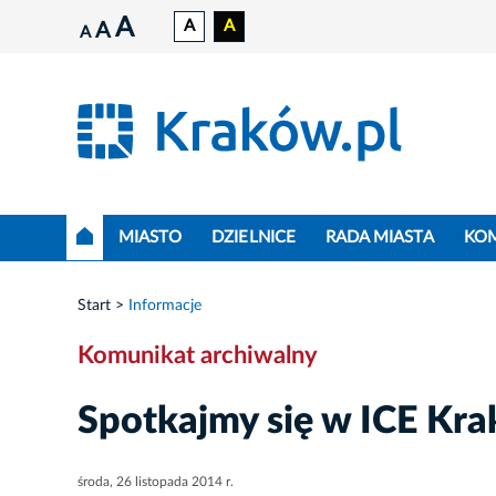
A
A
A
A
A
MIASTO
DZIELNICE
RADA MIASTA
KO
Start
Informacje
Komunikat archiwalny
Spotkajmy się w ICE Kra
środa, 26 listopada 2014 r.