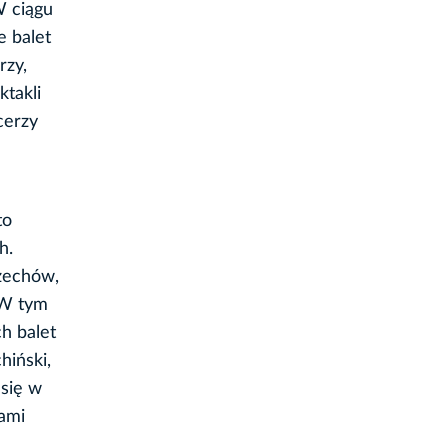
W ciągu
e balet
rzy,
ktakli
cerzy
to
h.
rzechów,
. W tym
h balet
hiński,
 się w
nami