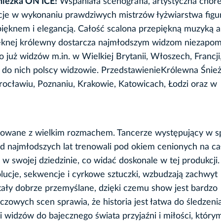
nieżka ON ICE!
Wspaniała scenografia, artystyczna chore
ucje w wykonaniu prawdziwych mistrzów łyżwiarstwa fig
pięknem i elegancją. Całość scalona przepiękną muzyką 
 pięknej królewny dostarcza najmłodszym widzom niezapo
uż widzów m.in. w Wielkiej Brytanii, Włoszech, Francji
ą do nich polscy widzowie. PrzedstawienieKrólewna Śni
ocławiu, Poznaniu, Krakowie, Katowicach, Łodzi oraz w
towane z wielkim rozmachem. Tancerze występujący w s
od najmłodszych lat trenowali pod okiem cenionych na c
 w swojej dziedzinie, co widać doskonale w tej produkcji.
ucje, sekwencje i cyrkowe sztuczki, wzbudzają zachwyt
stały dobrze przemyślane, dzięki czemu show jest bardzo
czowych scen sprawia, że historia jest łatwa do śledzen
si widzów do bajecznego świata przyjaźni i miłości, któr