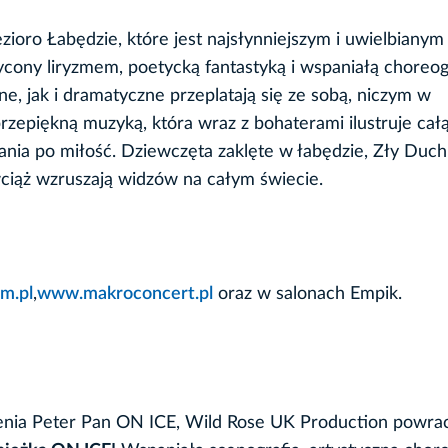
zioro Łabędzie, które jest najsłynniejszym i uwielbianym
cony liryzmem, poetycką fantastyką i wspaniałą choreog
e, jak i dramatyczne przeplatają się ze sobą, niczym w
zepiękną muzyką, która wraz z bohaterami ilustruje cał
nia po miłość. Dziewczęta zaklęte w łabędzie, Zły Duch 
 wciąż wzruszają widzów na całym świecie.
m.pl
,
www.makroconcert.pl
oraz w salonach Empik.
enia Peter Pan ON ICE, Wild Rose UK Production powra