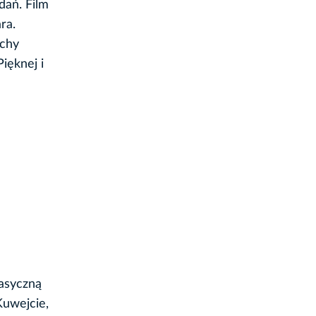
dań. Film
ra.
echy
ięknej i
lasyczną
Kuwejcie,