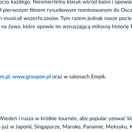
uroczy każdego. Nieśmiertelny klasyk wśród baśni i opowia
był pierwszym filmem rysunkowym nominowanym do Osca
ch musicali wszechczasów. Tym razem jednak nasze poci
a żywo, które opowie im wzruszającą miłosną historię P
m.pl
,
www.groupon.pl
oraz w salonach Empik.
iedeń i rusza w krótkie tournée, aby popular yzować k
 już w Japonii, Singapurze, Maroko, Panamie, Meksyku, 