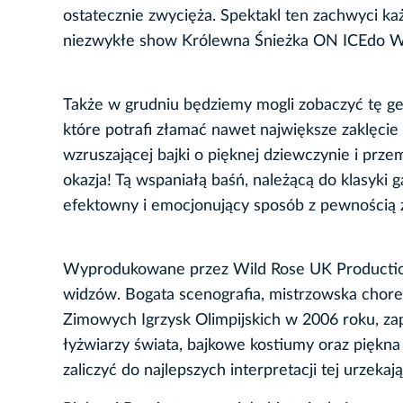
ostatecznie zwycięża. Spektakl ten zachwyci ka
niezwykłe show Królewna Śnieżka ON ICEdo Wr
Także w grudniu będziemy mogli zobaczyć tę ge
które potrafi złamać nawet największe zaklęcie
wzruszającej bajki o pięknej dziewczynie i prz
okazja! Tą wspaniałą baśń, należącą do klasyki
efektowny i emocjonujący sposób z pewnością 
Wyprodukowane przez Wild Rose UK Production
widzów. Bogata scenografia, mistrzowska chor
Zimowych Igrzysk Olimpijskich w 2006 roku, za
łyżwiarzy świata, bajkowe kostiumy oraz piękn
zaliczyć do najlepszych interpretacji tej urzeka