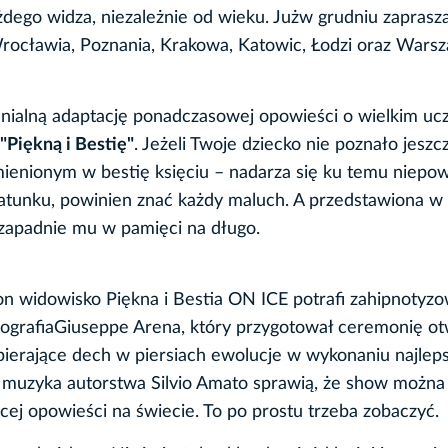
żdego widza, niezależnie od wieku. Jużw grudniu zapras
ocławia, Poznania, Krakowa, Katowic, Łodzi oraz Wars
nialną adaptację ponadczasowej opowieści o wielkim ucz
"Piękną i Bestię"
. Jeżeli Twoje dziecko nie poznało jeszc
emienionym w bestię księciu – nadarza się ku temu niepo
 gatunku, powinien znać każdy maluch. A przedstawiona w 
zapadnie mu w pamięci na długo.
 widowisko Piękna i Bestia ON ICE potrafi zahipnotyz
eografiaGiuseppe Arena, który przygotował ceremonię ot
pierające dech w piersiach ewolucje w wykonaniu najlep
a muzyka autorstwa Silvio Amato sprawią, że show można
jącej opowieści na świecie. To po prostu trzeba zobaczyć.