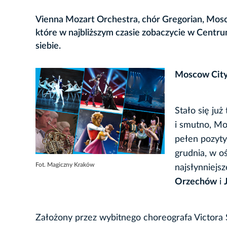
Vienna Mozart Orchestra, chór Gregorian, Moscow
które w najbliższym czasie zobaczycie w Centr
siebie.
Moscow City
Stało się ju
i smutno, Mo
pełen pozyty
grudnia, w o
Fot. Magiczny Kraków
najsłynniejsz
Orzechów
i
Założony przez wybitnego choreografa Victora