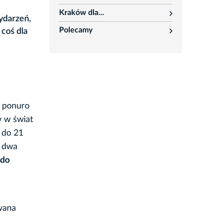
rozwiń
Kraków dla...
rozwiń
wydarzeń,
Polecamy
coś dla
rozwiń
ę ponuro
w w świat
 do 21
ć dwa
 do
wana