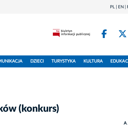
PL
EN
Face
MUNIKACJA
DZIECI
TURYSTYKA
KULTURA
EDUKAC
ków (konkurs)
A