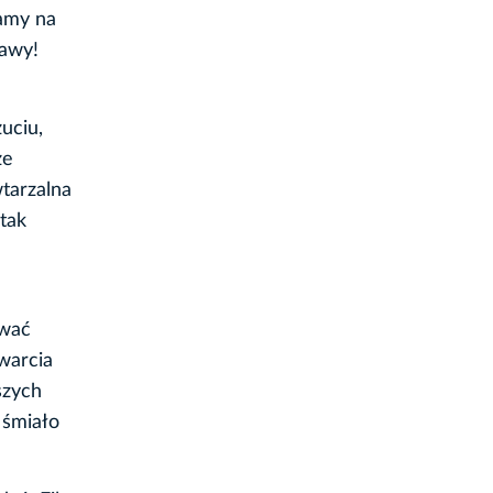
zamy na
zawy!
uciu,
ze
wtarzalna
tak
ować
warcia
szych
 śmiało