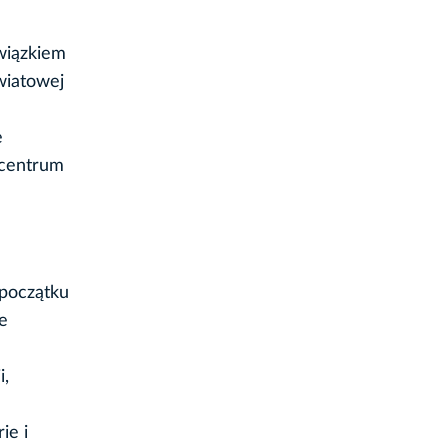
owiązkiem
wiatowej
e
 centrum
 początku
e
i,
ie i