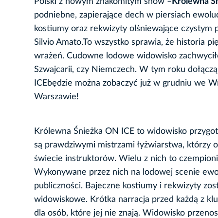
Polski z nowym znakomitym show
–Królewna Ś
podniebne, zapierające dech w piersiach ewol
kostiumy oraz rekwizyty olśniewające czystym 
Silvio Amato.To wszystko sprawia, że historia
wrażeń. Cudowne lodowe widowisko zachwyciło j
Szwajcarii, czy Niemczech. W tym roku dołącz
ICEbędzie można zobaczyć już w grudniu we Wr
Warszawie!
Królewna Śnieżka ON ICE to widowisko przygo
są prawdziwymi mistrzami łyżwiarstwa, którzy 
świecie instruktorów. Wielu z nich to czempioni
Wykonywane przez nich na lodowej scenie ewol
publiczności. Bajeczne kostiumy i rekwizyty zo
widowiskowe. Krótka narracja przed każdą z klu
dla osób, które jej nie znają. Widowisko przeno