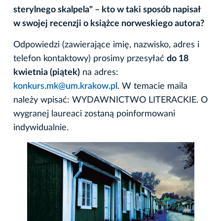
sterylnego skalpela" – kto w taki sposób napisał
w swojej recenzji o książce norweskiego autora?
Odpowiedzi (zawierające imię, nazwisko, adres i
telefon kontaktowy) prosimy przesyłać
do 18
kwietnia (piątek)
na adres:
konkurs.mk@um.krakow.pl
. W temacie maila
należy wpisać: WYDAWNICTWO LITERACKIE. O
wygranej laureaci zostaną poinformowani
indywidualnie.