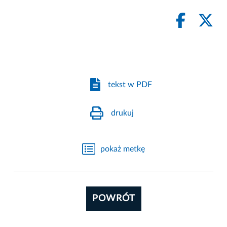
tekst w PDF
drukuj
pokaż metkę
POWRÓT