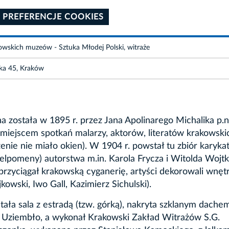
 PREFERENCJE COOKIES
kowskich muzeów - Sztuka Młodej Polski, witraże
ska 45, Kraków
na została w 1895 r. przez Jana Apolinarego Michalika p.n
miejscem spotkań malarzy, aktorów, literatów krakowski
enie nie miało okien). W 1904 r. powstał tu zbiór karyka
lpomeny) autorstwa m.in. Karola Frycza i Witolda Wojtk
 przyciągał krakowską cyganerię, artyści dekorowali wnęt
kowski, Iwo Gall, Kazimierz Sichulski).
ała sala z estradą (tzw. górką), nakryta szklanym dache
yk Uziembło, a wykonał Krakowski Zakład Witrażów S.G.