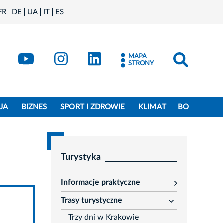
FR
DE
UA
IT
ES
book
Kraków - X
Kraków - YouTube
Kraków - Instagram
Kraków - LinkedIn
MAPA
STRONY
JA
BIZNES
SPORT I ZDROWIE
KLIMAT
BO
Turystyka
Informacje praktyczne
rozwiń
Trasy turystyczne
rozwiń
Trzy dni w Krakowie