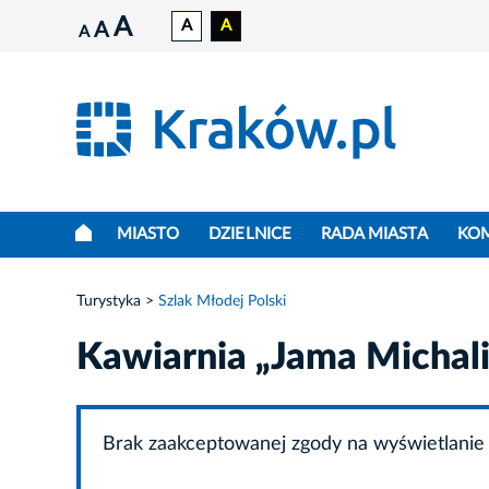
A
A
A
A
A
MIASTO
DZIELNICE
RADA MIASTA
KO
Turystyka
Szlak Młodej Polski
Kawiarnia „Jama Michal
Brak zaakceptowanej zgody na wyświetlanie 