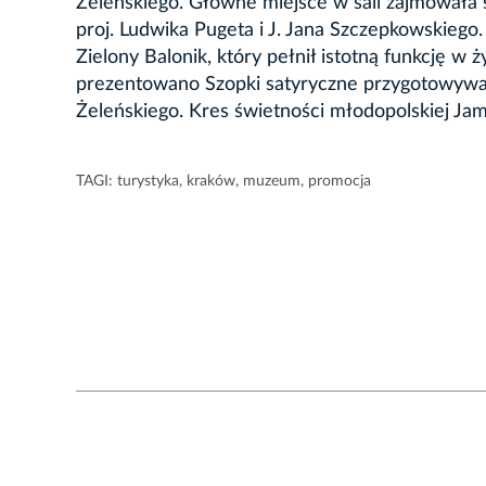
Żeleńskiego. Główne miejsce w sali zajmowała 
proj. Ludwika Pugeta i J. Jana Szczepkowskiego.
Zielony Balonik, który pełnił istotną funkcję w 
prezentowano Szopki satyryczne przygotowywan
Żeleńskiego. Kres świetności młodopolskiej Jam
TAGI:
turystyka
,
kraków
,
muzeum
,
promocja