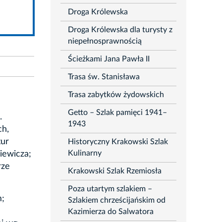
Droga Królewska
Droga Królewska dla turysty z
niepełnosprawnością
Ścieżkami Jana Pawła II
Trasa św. Stanisława
Trasa zabytków żydowskich
Getto – Szlak pamięci 1941–
.
1943
ch,
tur
Historyczny Krakowski Szlak
Kulinarny
iewicza;
rze
Krakowski Szlak Rzemiosła
Poza utartym szlakiem –
m;
Szlakiem chrześcijańskim od
Kazimierza do Salwatora