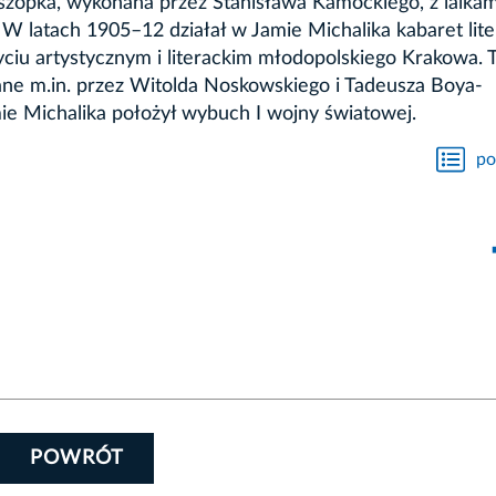
szopka, wykonana przez Stanisława Kamockiego, z lalka
 W latach 1905–12 działał w Jamie Michalika kabaret lite
życiu artystycznym i literackim młodopolskiego Krakowa. T
e m.in. przez Witolda Noskowskiego i Tadeusza Boya-
ie Michalika położył wybuch I wojny światowej.
po
POWRÓT