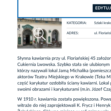
EDYTUJ
KATEGORIA:
Szlaki kra
ADRES:
ul. Floriań
Słynna kawiarnia przy ul. Floriańskiej 45 założo
Cukiernia Lwowska. Szybko stała sie ulubionym 
którzy nazywali lokal Jamą Michalika (pomieszcz
aktorów Teatru Miejskiego w Krakowie (Teka Me
część karykatur ozdobiła ściany kawiarni. Lokal
swoimi obrazami i karykaturami (m.in. Józef Czaj
W 1910 r. kawiarnia została powiększona. Powst
witraże do niej zaprojektowali K. Frycz i Henr