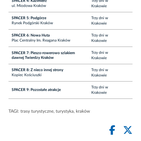
SPACER 4: Kazimierz
Trzy dni w
ul. Miodowa Kraków
Krakowie
SPACER 5: Podgórze
Trzy dni w
Rynek Podgórski Kraków
Krakowie
SPACER 6: Nowa Huta
Trzy dni w
Plac Centralny Im. Reagana Kraków
Krakowie
Trzy dni w
SPACER 7: Pieszo-rowerowo szlakiem
dawnej Twierdzy Kraków
Krakowie
SPACER 8: Z nieco innej strony
Trzy dni w
Kopiec Kościuszki
Krakowie
Trzy dni w
SPACER 9: Pozostałe atrakcje
Krakowie
TAGI:
trasy turystyczne
,
turystyka
,
kraków