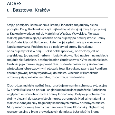
ADRES:
ul. Basztowa, Kraków
Stając pomiędzy Barbakanem a Bramą Floriańską znajdujemy się na
początku Drogi Królewskiej, czyli najbardziej atrakcyjnej trasy turystycznej
w Krakowie wiodącej od pl. Matejki na Wzgórze Wawelskie. Pierwszą
makietę przedstawiającą Barbakan odnajdujemy po prawej stronie Bramy
Floriańskiej idąc od Barbakanu. Latem w jej sąsiedztwie gra krakowska
kapela muzyczna. Podchodząc do makiety od strony Barbakanu
odnajdujemy tekst w brajlu. Tekst polski (po lewej) oddzielony jest od
angielskiego (po prawej) herbem miasta Krakowa. Nad napisem na makiecie
znajduje się Barbakan, potężny bastion zbudowany w XV w. na planie koła.
Grubość jego murów sięga ponad 3 m. Budowlę zwieńczoną siedmioma
wieżyczkami obserwacyjnymi otaczała fosa. Barbakan, zwany też Rondlem,
chronił głównej bramy wjazdowej do miasta. Obecnie w Barbakanie
odbywają się spektakle teatralne, inscenizacje i widowiska.
Obchodząc makietę wzdłuż fryzu, znajdujemy na nim schematy sytuacyjne
(w piśmie Braille'a po polsku i angielsku) pokazujące położenie Barbakanu
względem murów obronnych i Bramy Floriańskiej. Dotykając schematów
stoimy plecami do rzeczywistych murów obronnych. Nad schematami na
makiecie odnajdujemy fragmenty kamiennych murów obronnych miasta.
Mury zwieńczone są trzema basztami oraz Bramą Floriańską. Najbardziej
reprezentacyjną z bram prowadzących do miasta była właśnie Brama