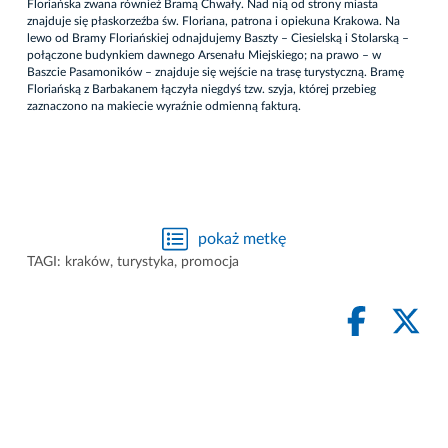
Floriańska zwana również Bramą Chwały. Nad nią od strony miasta
znajduje się płaskorzeźba św. Floriana, patrona i opiekuna Krakowa. Na
lewo od Bramy Floriańskiej odnajdujemy Baszty – Ciesielską i Stolarską –
połączone budynkiem dawnego Arsenału Miejskiego; na prawo – w
Baszcie Pasamoników – znajduje się wejście na trasę turystyczną. Bramę
Floriańską z Barbakanem łączyła niegdyś tzw. szyja, której przebieg
zaznaczono na makiecie wyraźnie odmienną fakturą.
pokaż metkę
TAGI:
kraków
,
turystyka
,
promocja