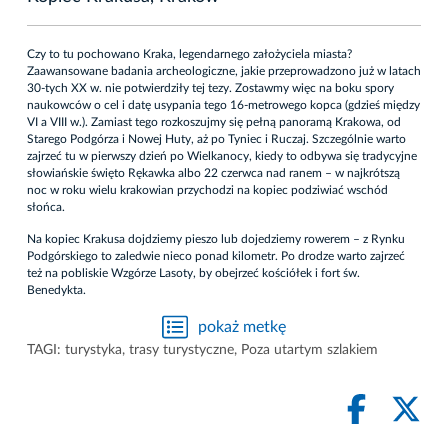
Czy to tu pochowano Kraka, legendarnego założyciela miasta?
Zaawansowane badania archeologiczne, jakie przeprowadzono już w latach
30-tych XX w. nie potwierdziły tej tezy. Zostawmy więc na boku spory
naukowców o cel i datę usypania tego 16-metrowego kopca (gdzieś między
VI a VIII w.). Zamiast tego rozkoszujmy się pełną panoramą Krakowa, od
Starego Podgórza i Nowej Huty, aż po Tyniec i Ruczaj. Szczególnie warto
zajrzeć tu w pierwszy dzień po Wielkanocy, kiedy to odbywa się tradycyjne
słowiańskie święto Rękawka albo 22 czerwca nad ranem – w najkrótszą
noc w roku wielu krakowian przychodzi na kopiec podziwiać wschód
słońca.
Na kopiec Krakusa dojdziemy pieszo lub dojedziemy rowerem – z Rynku
Podgórskiego to zaledwie nieco ponad kilometr. Po drodze warto zajrzeć
też na pobliskie Wzgórze Lasoty, by obejrzeć kościółek i fort św.
Benedykta.
pokaż metkę
TAGI:
turystyka
,
trasy turystyczne
,
Poza utartym szlakiem