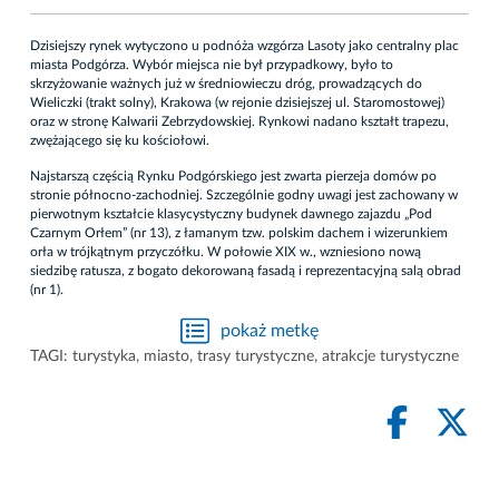
Dzisiejszy rynek wytyczono u podnóża wzgórza Lasoty jako centralny plac
miasta Podgórza. Wybór miejsca nie był przypadkowy, było to
skrzyżowanie ważnych już w średniowieczu dróg, prowadzących do
Wieliczki (trakt solny), Krakowa (w rejonie dzisiejszej ul. Staromostowej)
oraz w stronę Kalwarii Zebrzydowskiej. Rynkowi nadano kształt trapezu,
zwężającego się ku kościołowi.
Najstarszą częścią Rynku Podgórskiego jest zwarta pierzeja domów po
stronie północno-zachodniej. Szczególnie godny uwagi jest zachowany w
pierwotnym kształcie klasycystyczny budynek dawnego zajazdu „Pod
Czarnym Orłem” (nr 13), z łamanym tzw. polskim dachem i wizerunkiem
orła w trójkątnym przyczółku. W połowie XIX w., wzniesiono nową
siedzibę ratusza, z bogato dekorowaną fasadą i reprezentacyjną salą obrad
(nr 1).
pokaż metkę
TAGI:
turystyka
,
miasto
,
trasy turystyczne
,
atrakcje turystyczne