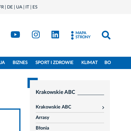
FR
DE
UA
IT
ES
book
Kraków - X
Kraków - YouTube
Kraków - Instagram
Kraków - LinkedIn
MAPA
STRONY
JA
BIZNES
SPORT I ZDROWIE
KLIMAT
BO
Krakowskie ABC
Krakowskie ABC
rozwiń
Arrasy
Błonia