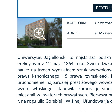
EDYTUJ
KATEGORIA:
Uniwersytet
ADRES:
al. Mickie
Uniwersytet Jagielloński to najstarsza pols
erekcyjnym z 12 maja 1364 roku. Swoją działa
naukę na trzech wydziałach: sztuk wyzwolonyc
prawa kanonicznego i 5 prawa rzymskiego). 
uruchomienie najbardziej prestiżowego wówcz
wzoru włoskiego: stanowiła korporację stude
mieszkali w kwaterach prywatnych. Pierwsza bu
r. na rogu ulic Gołębiej i Wiślnej. Ufundował ją 