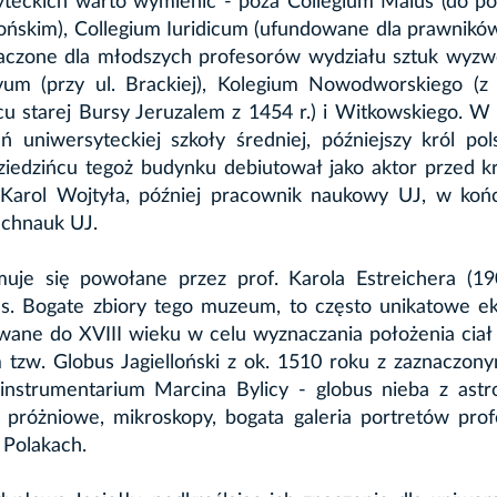
teckich warto wymienić - poza Collegium Maius (do p
ońskim), Collegium Iuridicum (ufundowane dla prawnik
aczone dla młodszych profesorów wydziału sztuk wyzwo
vum (przy ul. Brackiej),
Kolegium Nowodworskiego
(z 
u starej Bursy Jeruzalem z 1454 r.) i
Witkowskiego
. W 
uniwersyteckiej szkoły średniej, późniejszy król pol
 dziedzińcu tegoż budynku debiutował jako aktor przed 
ni Karol Wojtyła, później pracownik naukowy UJ, w koń
echnauk UJ.
je się powołane przez prof. Karola Estreichera (19
. Bogate zbiory tego muzeum, to często unikatowe ek
wane do XVIII wieku w celu wyznaczania położenia ciał
m tzw. Globus Jagielloński z ok. 1510 roku z zaznaczon
instrumentarium Marcina Bylicy - globus nieba z astr
próżniowe, mikroskopy, bogata galeria portretów prof
 Polakach.