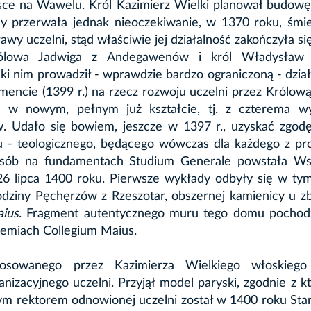
ce na Wawelu. Król Kazimierz Wielki planował budowę 
ny przerwała jednak nieoczekiwanie, w 1370 roku, śmie
awy uczelni, stąd właściwie jej działalność zakończyła si
rólowa Jadwiga z Andegawenów i król Władysław J
ki nim prowadził - wprawdzie bardzo ograniczoną - dzia
amencie (1399 r.) na rzecz rozwoju uczelni przez Królow
tu w nowym, pełnym już kształcie, tj. z czterema wy
. Udało się bowiem, jeszcze w 1397 r., uzyskać zgodę
u - teologicznego, będącego wówczas dla każdego z pr
osób na fundamentach Studium Generale powstała Ws
o 26 lipca 1400 roku. Pierwsze wykłady odbyły się w ty
rodziny Pęchęrzów z Rzeszotar, obszernej kamienicy u zb
aius
. Fragment autentycznego muru tego domu pochod
iemiach Collegium Maius.
tosowanego przez Kazimierza Wielkiego włoskieg
izacyjnego uczelni. Przyjął model paryski, zgodnie z k
zym rektorem odnowionej uczelni został w 1400 roku Sta