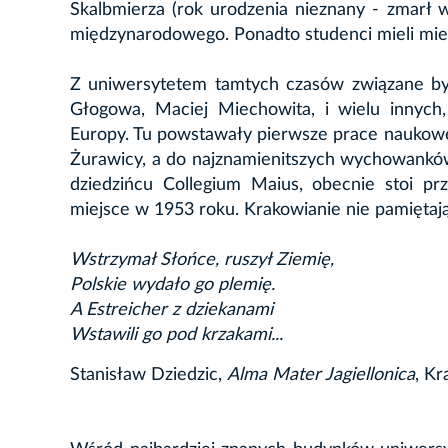
Skalbmierza (rok urodzenia nieznany - zmarł
międzynarodowego. Ponadto studenci mieli mi
Z uniwersytetem tamtych czasów związane był
Głogowa, Maciej Miechowita, i wielu innych,
Europy. Tu powstawały pierwsze prace naukowe,
Żurawicy, a do najznamienitszych wychowanków 
dziedzińcu Collegium Maius, obecnie stoi pr
miejsce w 1953 roku. Krakowianie nie pamiętają 
Wstrzymał Słońce, ruszył Ziemię,
Polskie wydało go plemię.
A Estreicher z dziekanami
Wstawili go pod krzakami...
Stanisław Dziedzic,
Alma Mater Jagiellonica
, K