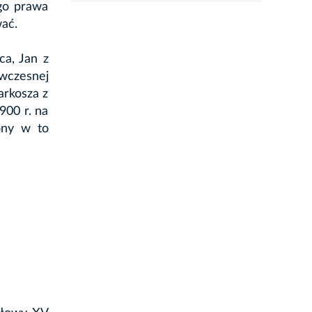
go prawa
ać.
ca, Jan z
wczesnej
arkosza z
900 r. na
ony w to