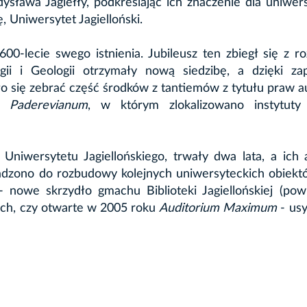
dysława Jagiełły, podkreślając ich znaczenie dla uniwer
 Uniwersytet Jagielloński.
600-lecie swego istnienia. Jubileusz ten zbiegł się z 
logii i Geologii otrzymały nową siedzibę, a dzięki z
 się zebrać część środków z tantiemów z tytułu praw a
m Paderevianum
, w którym zlokalizowano instytuty
 Uniwersytetu Jagiellońskiego, trwały dwa lata, a ic
wadzono do rozbudowy kolejnych uniwersyteckich obiekt
 nowe skrzydło gmachu Biblioteki Jagiellońskiej (pow
ch, czy otwarte w 2005 roku
Auditorium Maximum
- us