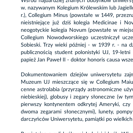
Wśród najbardziej znanych budynków uniwersy
w. nazywanym Kolegium Królewskim lub Jagiell
r.),
Collegium Minus
(powstałe w 1449, przezn
nieistniejące już dziś kolegia Medicinae i No
neogotyckie kolegia
Novum
(powstałe w miejsc
Collegium Nowodworskiego uczestniczył uczeń 
Sobieski. Trzy wieki później - w 1939 r. - na
publicznością student polonistyki UJ, 19-let
papież Jan Paweł II - doktor honoris causa wsz
Dokumentowaniem dziejów uniwersytetu zajmu
Muzeum UJ mieszczące się w Collegium Maius
cenne astrolabia (przyrządy astronomiczne uży
niebieskiej), globusy i zegary słoneczne (w ty
pierwszy kontynentem odkrytej Ameryki, czy 
dwoma zegarami słonecznymi), lunety, pompy 
darczyńców Uniwersytetu, pamiątki po wielkich