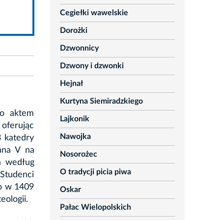
Cegiełki wawelskie
Dorożki
Dzwonnicy
Dzwony i dzwonki
Hejnał
Kurtyna Siemiradzkiego
go aktem
Lajkonik
 oferując
Nawojka
3 katedry
ana V na
Nosorożec
a według
O tradycji picia piwa
Studenci
ro w 1409
Oskar
eologii.
Pałac Wielopolskich