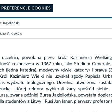
 PREFERENCJE COOKIES
 Jagielloński
wicza 9, Kraków
ka uczelnia, powołana przez króla Kazimierza Wielkie
lność rozpoczęła w 1367 roku, jako Studium Generale,
h (jedna katedra), medycyny (dwie katedry) i prawa (
Król Kazimierz Wielki nie uzyskał zgody Papieża Urb
as wydziału teologicznego. Uczelnia utworzona został
ncką, której rektora wybierali żacy spośród siebie. 
rsa, zwana później Bursą Jagiellońską, powstała dopie
dla studentów z Litwy i Rusi Jan Isner, pierwszy profesor t