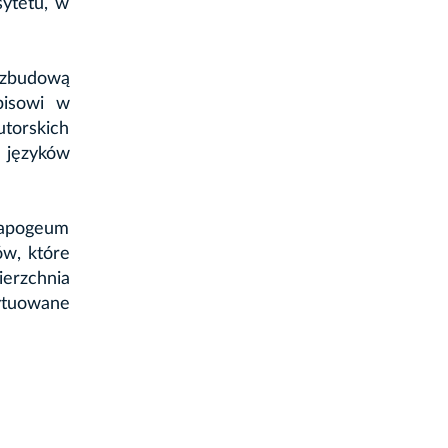
sytetu, w
rozbudową
apisowi w
utorskich
 języków
h apogeum
ów, które
ierzchnia
ytuowane