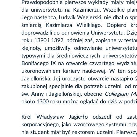
Prawdopodobnie pierwsze wykłady miały miejs
dla uniwersytetu na Kazimierzu. Wszelkie pla
Jego następca, Ludwik Węgierski, nie dbał o spr
śmiercią Kazimierza Wielkiego. Dopiero k
doprowadzili do odnowienia Uniwersytetu. Dzię
roku 1390 i 1392, później zaś, zapisane w test
klejnoty, umożliwiły odnowienie uniwersyte
typowymi dla średniowiecznych uniwersytetów
Bonifacego IX na otwarcie czwartego wydział
ukoronowaniem kariery naukowej. W ten sp
Jagiellońska. Jej uroczyste otwarcie nastąpił
zakupionej specjalnie dla potrzeb uczelni, od 
św. Anny i Jagiellońskiej, obecne
Collegium M
około 1300 roku można oglądać do dziś w podz
Król Władysław Jagiełło odszedł od zas
korporacyjnego, jako wzorcowego systemu organ
nie student miał być rektorem uczelni. Pierws