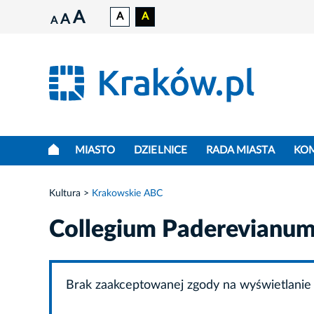
A
A
A
A
A
MIASTO
DZIELNICE
RADA MIASTA
KO
Kultura
Krakowskie ABC
Collegium Paderevianu
Brak zaakceptowanej zgody na wyświetlanie 