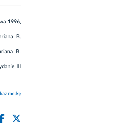
awa 1996,
riana B.
riana B.
danie III
każ metkę