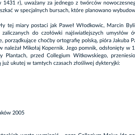
 w 1431 r), uważany za jednego z twórców nowoczesne
eszkać w specjalnych bursach, które planowano wybudow
y tej miary postaci jak Paweł Włodkowic, Marcin Byli
 zaliczanych do czołówki najświatlejszych umysłów ó
 porządkujące choćby ortografię polską, pióra Jakuba P
należał Mikołaj Kopernik. Jego pomnik, odsłonięty w 1
zy Plantach, przed Collegium Witkowskiego, przeniesi
już ukutej w tamtych czasach złośliwej dykteryjki:
raków 2005