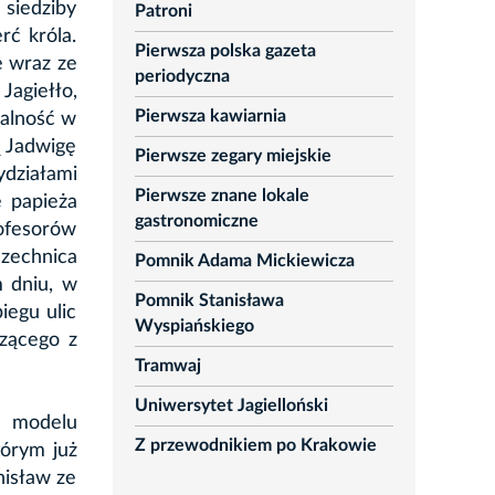
siedziby
Patroni
rć króla.
Pierwsza polska gazeta
ę wraz ze
periodyczna
agiełło,
Pierwsza kawiarnia
łalność w
ą Jadwigę
Pierwsze zegary miejskie
działami
Pierwsze znane lokale
 papieża
gastronomiczne
ofesorów
zechnica
Pomnik Adama Mickiewicza
m dniu, w
Pomnik Stanisława
iegu ulic
Wyspiańskiego
zącego z
Tramwaj
Uniwersytet Jagielloński
o modelu
Z przewodnikiem po Krakowie
tórym już
nisław ze