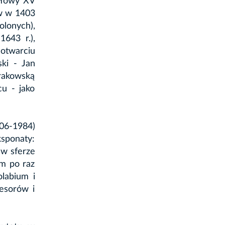
ołowy XV
ów w 1403
lonych),
1643 r.),
otwarciu
ski - Jan
krakowską
cu - jako
06-1984)
sponaty:
 w sferze
ym po raz
olabium i
esorów i