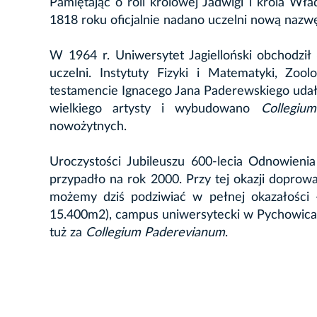
Pamiętając o roli królowej Jadwigi i króla Wła
1818 roku oficjalnie nadano uczelni nową nazwę,
W 1964 r. Uniwersytet Jagielloński obchodził 
uczelni. Instytuty Fizyki i Matematyki, Zoo
testamencie Ignacego Jana Paderewskiego udało
wielkiego artysty i wybudowano
Collegiu
nowożytnych.
Uroczystości Jubileuszu 600-lecia Odnowienia
przypadło na rok 2000. Przy tej okazji dopro
możemy dziś podziwiać w pełnej okazałości -
15.400m2), campus uniwersytecki w Pychowica
tuż za
Collegium Paderevianum
.