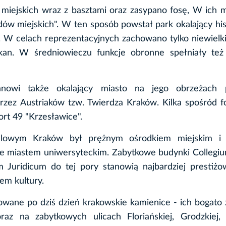
iejskich wraz z basztami oraz zasypano fosę, W ich m
ów miejskich". W ten sposób powstał park okalający hi
W celach reprezentacyjnych zachowano tylko niewielki
kan. W średniowieczu funkcje obronne spełniały też
nowi także okalający miasto na jego obrzeżach p
 przez Austriaków tzw. Twierdza Kraków. Kilka spośród 
Fort 49 "Krzesławice".
dlowym Kraków był prężnym ośrodkiem miejskim i
że miastem uniwersyteckim. Zabytkowe budynki Collegi
 Juridicum do tej pory stanowią najbardziej prestiżo
em kultury.
wane po dziś dzień krakowskie kamienice - ich bogato
 na zabytkowych ulicach Floriańskiej, Grodzkiej, B