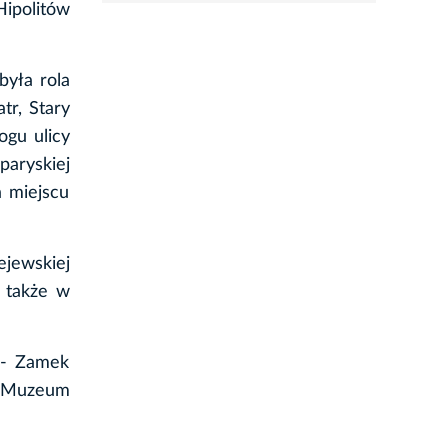
Hipolitów
była rola
tr, Stary
ogu ulicy
aryskiej
a miejscu
ejewskiej
, także w
 - Zamek
z Muzeum