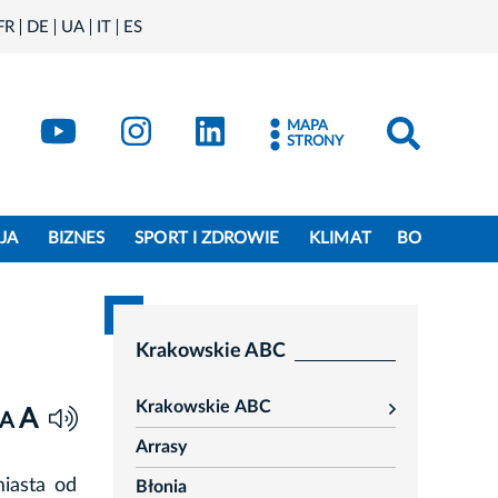
FR
DE
UA
IT
ES
book
Kraków - X
Kraków - YouTube
Kraków - Instagram
Kraków - LinkedIn
MAPA
STRONY
JA
BIZNES
SPORT I ZDROWIE
KLIMAT
BO
Krakowskie ABC
Krakowskie ABC
A
rozwiń
A
Arrasy
miasta od
Błonia