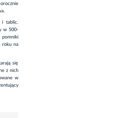
corocznie
wa.
 tablic.
y w 500-
 pomniki
8 roku na
arają się
ne z nich
cjowane w
zentujący