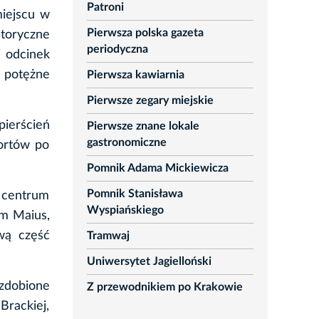
Patroni
iejscu w
Pierwsza polska gazeta
storyczne
periodyczna
 odcinek
 potężne
Pierwsza kawiarnia
Pierwsze zegary miejskie
ierścień
Pierwsze znane lokale
gastronomiczne
fortów po
Pomnik Adama Mickiewicza
Pomnik Stanisława
 centrum
Wyspiańskiego
um Maius,
wą część
Tramwaj
Uniwersytet Jagielloński
 zdobione
Z przewodnikiem po Krakowie
rackiej,