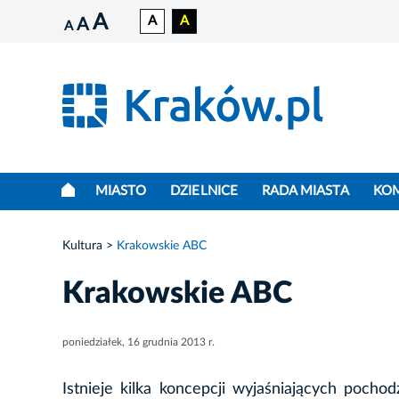
A
A
A
A
A
MIASTO
DZIELNICE
RADA MIASTA
KO
Kultura
Krakowskie ABC
Krakowskie ABC
poniedziałek, 16 grudnia 2013 r.
Istnieje kilka koncepcji wyjaśniających poc