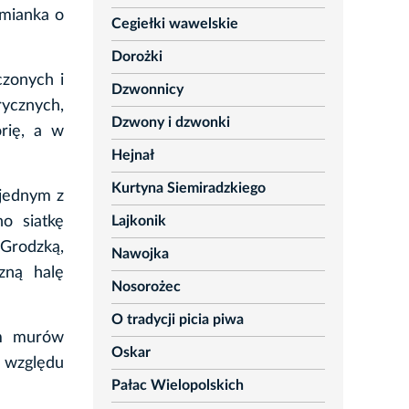
zmianka o
Cegiełki wawelskie
Dorożki
czonych i
Dzwonnicy
rycznych,
Dzwony i dzwonki
orię, a w
Hejnał
Kurtyna Siemiradzkiego
 jednym z
Lajkonik
o siatkę
Grodzką,
Nawojka
zną halę
Nosorożec
O tradycji picia piwa
em murów
Oskar
e względu
Pałac Wielopolskich