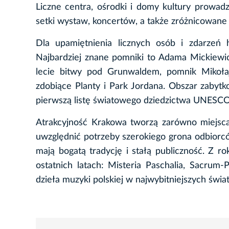
Liczne centra, ośrodki i domy kultury prowadz
setki wystaw, koncertów, a także zróżnicowan
Dla upamiętnienia licznych osób i zdarzeń 
Najbardziej znane pomniki to Adama Mickiew
lecie bitwy pod Grunwaldem, pomnik Mikołaja
zdobiące Planty i Park Jordana. Obszar zaby
pierwszą listę światowego dziedzictwa UNESCO
Atrakcyjność Krakowa tworzą zarówno miejsca ja
uwzględnić potrzeby szerokiego grona odbiorców
mają bogatą tradycję i stałą publiczność. Z 
ostatnich latach: Misteria Paschalia, Sacrum
dzieła muzyki polskiej w najwybitniejszych św