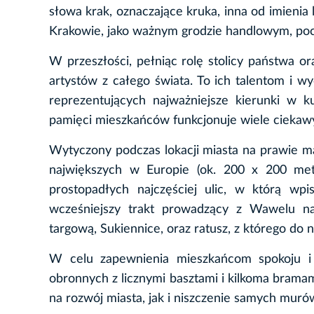
słowa krak, oznaczające kruka, inna od imieni
Krakowie, jako ważnym grodzie handlowym, pocho
W przeszłości, pełniąc rolę stolicy państwa or
artystów z całego świata. To ich talentom i w
reprezentujących najważniejsze kierunki w k
pamięci mieszkańców funkcjonuje wiele ciekawy
Wytyczony podczas lokacji miasta na prawie m
największych w Europie (ok. 200 x 200 met
prostopadłych najczęściej ulic, w którą wpi
wcześniejszy trakt prowadzący z Wawelu n
targową, Sukiennice, oraz ratusz, z którego do 
W celu zapewnienia mieszkańcom spokoju 
obronnych z licznymi basztami i kilkoma brama
na rozwój miasta, jak i niszczenie samych muró