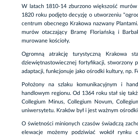
W latach 1810-14 zburzono większość murów m
1820 roku podjęto decyzję o utworzeniu "ogrod
centrum obecnego Krakowa nazwany Plantami. 
murów otaczający Bramę Floriańską i Barba
murowane kościoły.
Ogromną atrakcję turystyczną Krakowa sta
dziewiętnastowiecznej fortyfikacji, stworzony
adaptacji, funkcjonuje jako ośrodki kultury, np. 
Położony na szlaku komunikacyjnym i han
handlowym regionu. Od 1364 roku stał się tak
Collegium Minus, Collegium Novum, Collegium
uniwersytetu. Kraków był i jest ważnym ośrodki
O świetności minionych czasów świadczą zacho
elewacje możemy podziwiać wokół rynku oraz