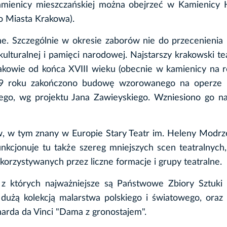
kamienicy mieszczańskiej można obejrzeć w Kamienicy 
o Miasta Krakowa).
lne. Szczególnie w okresie zaborów nie do przecenienia 
ulturalnej i pamięci narodowej. Najstarszy krakowski tea
akowie od końca XVIII wieku (obecnie w kamienicy na r
1839 roku zakończono budowę wzorowanego na operze p
iego, wg projektu Jana Zawieyskiego. Wzniesiono go n
w, w tym znany w Europie Stary Teatr im. Heleny Modrz
nkcjonuje tu także szereg mniejszych scen teatralnych
orzystywanych przez liczne formacje i grupy teatralne.
z których najważniejsze są Państwowe Zbiory Sztuki
użą kolekcją malarstwa polskiego i światowego, ora
arda da Vinci "Dama z gronostajem".