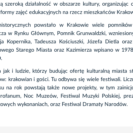
ą szeroką działalność w obszarze kultury, organizując 
e formy zajęć edukacyjnych na rzecz mieszkańców Krako
historycznych powstało w Krakowie wiele pomników i
icza w Rynku Głównym, Pomnik Grunwaldzki, wzniesion
 Kopernika, Tadeusza Kościuszki, Józefa Dietla oraz
tkowego Starego Miasta oraz Kazimierza wpisano w 197
.
k i ludzie, którzy budując ofertę kulturalną miasta st
: krakowian i gości. Tu odbywa się wiele festiwali. Licz
roku na rok powstają także nowe projekty, w tym zaini
-Profanum, Noc Muzeów, Festiwal Muzyki Polskiej, pre
iatowych wykonaniach, oraz Festiwal Dramaty Narodów.