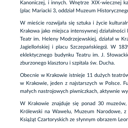
Kanoniczej, i innych. Wnętrze XIX-wiecznej 
(plac Mariacki 3, oddział Muzeum Historyczneg
W mieście rozwijała się sztuka i życie kultura
Krakowa jako miejsca intensywnej działalności k
Teatr im. Heleny Modrzejewskiej, działał w Kr
Jagiellońskiej i placu Szczepańskiego). W 
eklektycznego budynku Teatru im. J. Słowack
zburzonego klasztoru i szpitala św. Ducha.
Obecnie w Krakowie istnieje 11 dużych teatró
w Krakowie, jeden z najstarszych w Polsce. Fu
małych nastrojowych piwniczkach, aktywnie wyk
W Krakowie znajduje się ponad 30 muzeów, 
Królewski na Wawelu, Muzeum Narodowe, z d
Książąt Czartoryskich ze słynnym obrazem Leon