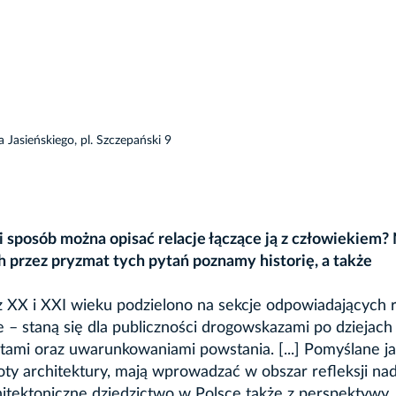
a Jasieńskiego, pl. Szczepański 9
 sposób można opisać relacje łączące ją z człowiekiem?
 przez pryzmat tych pytań poznamy historię, a także
 z XX i XXI wieku podzielono na sekcje odpowiadających
e – staną się dla publiczności drogowskazami po dziejach
kstami oraz uwarunkowaniami powstania. [...] Pomyślane j
toty architektury, mają wprowadzać w obszar refleksji na
chitektoniczne dziedzictwo w Polsce także z perspektywy