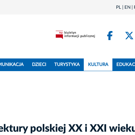
PL
EN
Face
MUNIKACJA
DZIECI
TURYSTYKA
KULTURA
EDUKAC
tektury polskiej XX i XXI wiek