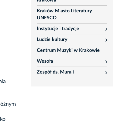
Krakowa
Kraków Miasto Literatury
UNESCO
Instytucje i tradycje
rozwiń
Ludzie kultury
rozwiń
Centrum Muzyki w Krakowie
Wesoła
rozwiń
Zespół ds. Murali
rozwiń
 Na
 różnym
ako
d