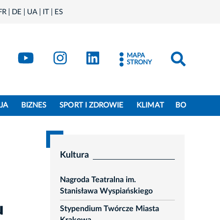
FR
DE
UA
IT
ES
book
Kraków - X
Kraków - YouTube
Kraków - Instagram
Kraków - LinkedIn
MAPA
STRONY
JA
BIZNES
SPORT I ZDROWIE
KLIMAT
BO
Kultura
Nagroda Teatralna im.
Stanisława Wyspiańskiego
u
Stypendium Twórcze Miasta