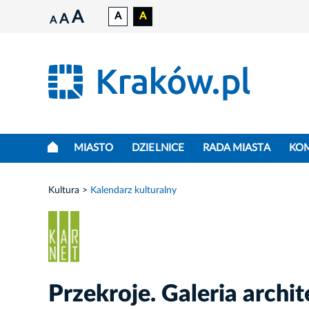
A
A
A
A
A
MIASTO
DZIELNICE
RADA MIASTA
KO
Kultura
Kalendarz kulturalny
Przekroje. Galeria archi