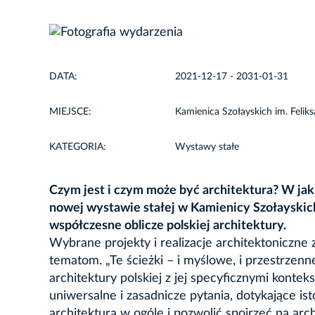
DATA:
2021-12-17 - 2031-01-31
MIEJSCE:
Kamienica Szołayskich im. Feliks
KATEGORIA:
Wystawy stałe
Czym jest i czym może być architektura? W jaki
nowej wystawie stałej w Kamienicy Szołayskich
współczesne oblicze polskiej architektury.
Wybrane projekty i realizacje architektoniczne
tematom. „Te ścieżki – i myślowe, i przestrzenn
architektury polskiej z jej specyficznymi konte
uniwersalne i zasadnicze pytania, dotykające is
architekturą w ogóle i pozwolić spojrzeć na ar