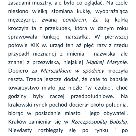
zasadami musztry, ale było co oglądać. Na czele
niesiono wielką słomianą kukłę, wyobrażającą
mężczyznę, zwaną
combrem
. Za tą kukłą
kroczyła ta z przekupek, która w danym roku
sprawowała funkcję marszałka. W pierwszej
połowie XIX w. urząd ten aż pięć razy z rzędu
przypadł nieznanej z imienia i nazwiska, ale
znanej z przezwiska, niejakiej
Mądrej Marynie.
Dopiero
za Marszałkiem w spódnicy
kroczyła
reszta. Trzeba jeszcze dodać, że całe to babskie
towarzystwo miało już nieźle "w czubie", choć
godziny były raczej przedpołudniowe. Na
krakowski rynek pochód docierał około południa,
biorąc w posiadanie miasto i jego obywateli.
Kraków zamieniał się w
Rzeczpospolitą Babską
.
Niewiasty rozbiegały się po rynku i po