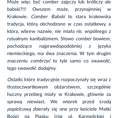
Może więc być comber zajęczy lub króliczy ale
babski?!!! Owszem może, przynajmniej w
Krakowie.
Comber Babski
to stara krakowska
tradycja, którą obchodzono w czas ostatkowy, a
która, wbrew nazwie, nie miała nic wspólnego z
rytualnym kanibalizmem. Słowo
comber
bowiem,
pochodzące najprawdopodobniej z języka
niemieckiego, ma dwa znaczenia. W tym drugim
znaczeniu
combrzyć
to tyle samo co
swawolić
,
tęgo swawolić dodajmy.
Ostatki
, które tradycyjnie rozpoczynały się wraz z
tłustoczwartkowym obżarstwem, szczególnie
huczny przebieg miały w Krakowie, głównie za
sprawą niewiast. We wtorek przed ś
rodą
popielcową
zbierały się one przy kościele Matki
Bożej na Piasku (róg ul. Karmelickiej i