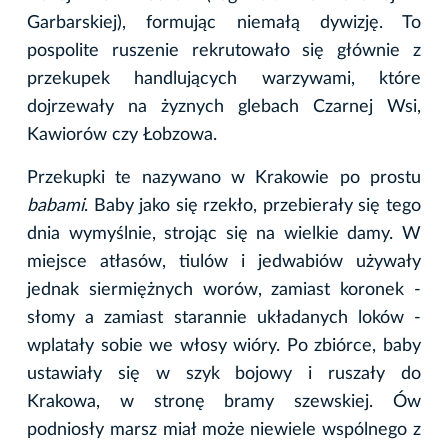
Garbarskiej), formując niemałą dywizję. To
pospolite ruszenie rekrutowało się głównie z
przekupek handlujących warzywami, które
dojrzewały na żyznych glebach Czarnej Wsi,
Kawiorów czy Łobzowa.
Przekupki te nazywano w Krakowie po prostu
babami
. Baby jako się rzekło, przebierały się tego
dnia wymyślnie, strojąc się na wielkie damy. W
miejsce atłasów, tiulów i jedwabiów używały
jednak siermiężnych worów, zamiast koronek -
słomy a zamiast starannie układanych loków -
wplatały sobie we włosy wióry. Po zbiórce, baby
ustawiały się w szyk bojowy i ruszały do
Krakowa, w stronę bramy szewskiej. Ów
podniosły marsz miał może niewiele wspólnego z