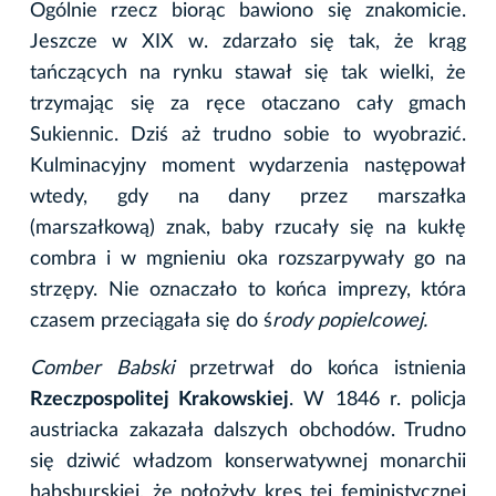
Ogólnie rzecz biorąc bawiono się znakomicie.
Jeszcze w XIX w. zdarzało się tak, że krąg
tańczących na rynku stawał się tak wielki, że
trzymając się za ręce otaczano cały gmach
Sukiennic. Dziś aż trudno sobie to wyobrazić.
Kulminacyjny moment wydarzenia następował
wtedy, gdy na dany przez marszałka
(marszałkową) znak, baby rzucały się na kukłę
combra i w mgnieniu oka rozszarpywały go na
strzępy. Nie oznaczało to końca imprezy, która
czasem przeciągała się do ś
rody popielcowej.
Comber Babski
przetrwał do końca istnienia
Rzeczpospolitej Krakowskiej
. W 1846 r. policja
austriacka zakazała dalszych obchodów. Trudno
się dziwić władzom konserwatywnej monarchii
habsburskiej, że położyły kres tej feministycznej