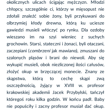
okolicznych ulicach ścigając mężczyzn. Młodzi
chłopcy, szczególnie ci, którzy w mięsopust nie
zdołali znaleźć sobie żony, byli przykuwani do
olbrzymiej kłody drewna, którą ku uciesze
gawiedzi musieli włóczyć po rynku. Dla ozdoby
wieszano im na szyi wieniec z suchych
grochowin. Starsi, stateczni i żonaci, byli otaczani,
zaczepiani (
combrzeni
jak mawiano), zmuszani do
szalonych pląsów i brani do niewoli. Aby się
wykupić musieli, obok niezliczonej ilości całusów,
złożyć okup w brzęczącej monecie. Znany ze
skąpstwa, którą to cechę skąpi zwą
oszczędnością, żyjący w XVIII w. profesor
krakowskiej akademii Jacek Przybylski, tańczył
któregoś roku kilka godzin. W końcu padł. Baby
nie popuściły i zacny profesor musiał dać okup.