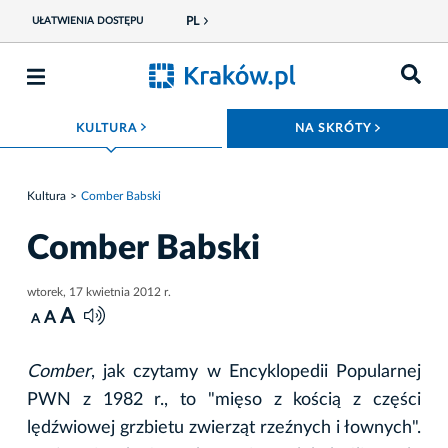
PL
UŁATWIENIA DOSTĘPU
ROZWIŃ MENU
ROZWIŃ
KULTURA
NA SKRÓTY
Kultura
Comber Babski
Comber Babski
wtorek, 17 kwietnia 2012 r.
A
A
A
Comber
, jak czytamy w Encyklopedii Popularnej
PWN z 1982 r., to "mięso z kością z części
lędźwiowej grzbietu zwierząt rzeźnych i łownych".