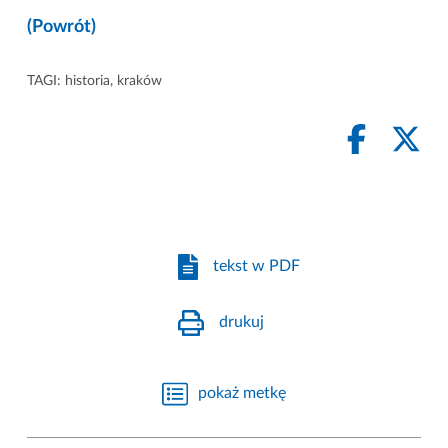
(Powrót)
TAGI:
historia
,
kraków
tekst w PDF
drukuj
pokaż metkę