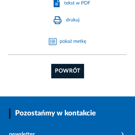
tekst w PDF
drukuj
pokaż metkę
POWRÓT
Pozostańmy w kontakcie
newsletter