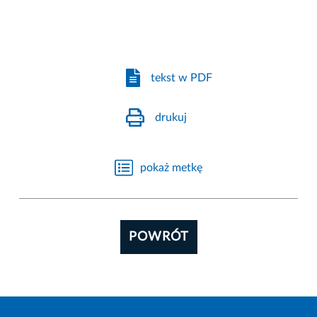
tekst w PDF
drukuj
pokaż metkę
POWRÓT