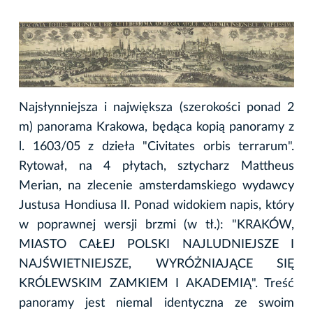
Najsłynniejsza i największa (szerokości ponad 2
m) panorama Krakowa, będąca kopią panoramy z
l. 1603/05 z dzieła "Civitates orbis terrarum".
Rytował, na 4 płytach, sztycharz Mattheus
Merian, na zlecenie amsterdamskiego wydawcy
Justusa Hondiusa II. Ponad widokiem napis, który
w poprawnej wersji brzmi (w tł.): "KRAKÓW,
MIASTO CAŁEJ POLSKI NAJLUDNIEJSZE I
NAJŚWIETNIEJSZE, WYRÓŻNIAJĄCE SIĘ
KRÓLEWSKIM ZAMKIEM I AKADEMIĄ". Treść
panoramy jest niemal identyczna ze swoim