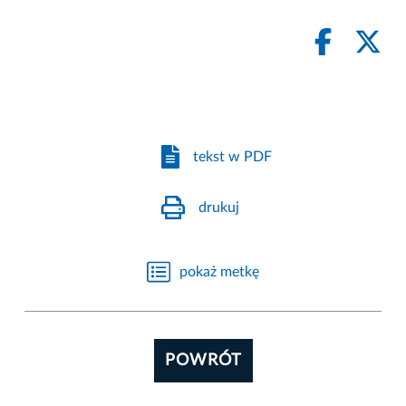
tekst w PDF
drukuj
pokaż metkę
POWRÓT