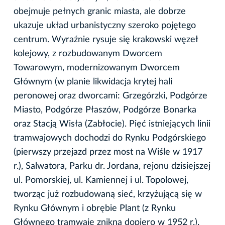
obejmuje pełnych granic miasta, ale dobrze
ukazuje układ urbanistyczny szeroko pojętego
centrum. Wyraźnie rysuje się krakowski węzeł
kolejowy, z rozbudowanym Dworcem
Towarowym, modernizowanym Dworcem
Głównym (w planie likwidacja krytej hali
peronowej oraz dworcami: Grzegórzki, Podgórze
Miasto, Podgórze Płaszów, Podgórze Bonarka
oraz Stacją Wisła (Zabłocie). Pięć istniejących linii
tramwajowych dochodzi do Rynku Podgórskiego
(pierwszy przejazd przez most na Wiśle w 1917
r.), Salwatora, Parku dr. Jordana, rejonu dzisiejszej
ul. Pomorskiej, ul. Kamiennej i ul. Topolowej,
tworząc już rozbudowaną sieć, krzyżującą się w
Rynku Głównym i obrębie Plant (z Rynku
Głównego tramwaje znikną dopiero w 1952 r.).