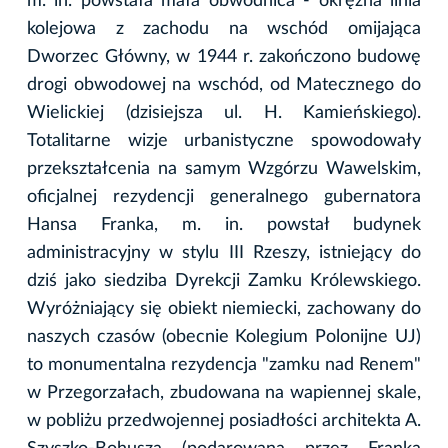
m. in. powstała mała obwodnica - okrężna linia
kolejowa z zachodu na wschód omijająca
Dworzec Główny, w 1944 r. zakończono budowę
drogi obwodowej na wschód, od Matecznego do
Wielickiej (dzisiejsza ul. H. Kamieńskiego).
Totalitarne wizje urbanistyczne spowodowały
przekształcenia na samym Wzgórzu Wawelskim,
oficjalnej rezydencji generalnego gubernatora
Hansa Franka, m. in. powstał budynek
administracyjny w stylu III Rzeszy, istniejący do
dziś jako siedziba Dyrekcji Zamku Królewskiego.
Wyróżniający się obiekt niemiecki, zachowany do
naszych czasów (obecnie Kolegium Polonijne UJ)
to monumentalna rezydencja "zamku nad Renem"
w Przegorzałach, zbudowana na wapiennej skale,
w pobliżu przedwojennej posiadłości architekta A.