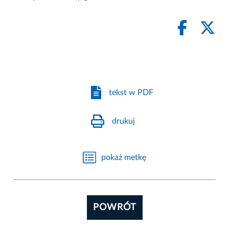
tekst w PDF
drukuj
pokaż metkę
POWRÓT