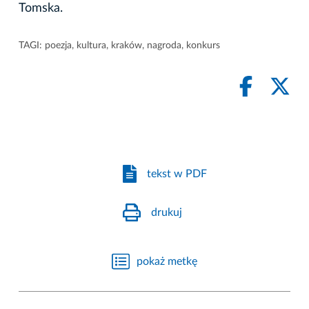
Tomska.
TAGI:
poezja
,
kultura
,
kraków
,
nagroda
,
konkurs
tekst w PDF
drukuj
pokaż metkę