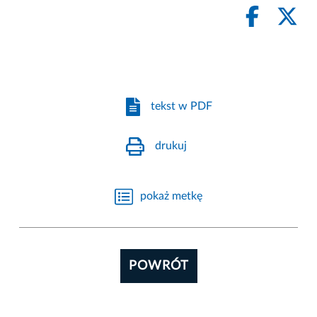
tekst w PDF
drukuj
pokaż metkę
POWRÓT