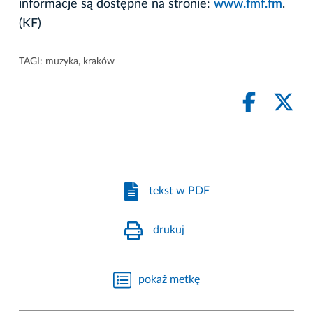
informacje są dostępne na stronie:
www.fmf.fm
.
(KF)
TAGI:
muzyka
,
kraków
tekst w PDF
drukuj
pokaż metkę