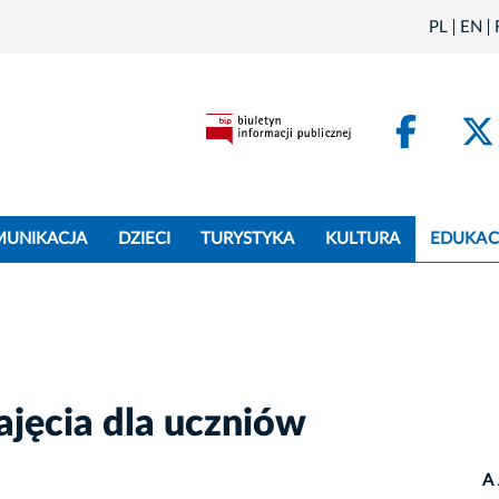
PL
EN
Face
MUNIKACJA
DZIECI
TURYSTYKA
KULTURA
EDUKAC
jęcia dla uczniów
A