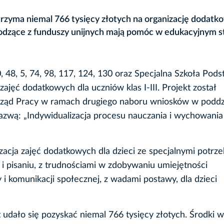
rzyma niemal 766 tysięcy złotych na organizację dodatk
chodzące z funduszy unijnych mają pomóc w edukacyjnym s
, 48, 5, 74, 98, 117, 124, 130 oraz Specjalna Szkoła Po
ajęć dodatkowych dla uczniów klas I-III. Projekt został
Urząd Pracy w ramach drugiego naboru wniosków w poddz
nazwą: „Indywidualizacja procesu nauczania i wychowani
acja zajęć dodatkowych dla dzieci ze specjalnymi potrze
 i pisaniu, z trudnościami w zdobywaniu umiejętności
 komunikacji społecznej, z wadami postawy, dla dzieci
 udało się pozyskać niemal 766 tysięcy złotych. Środki w