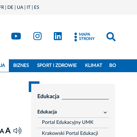
FR
DE
UA
IT
ES
book
Kraków - X
Kraków - YouTube
Kraków - Instagram
Kraków - LinkedIn
MAPA
STRONY
JA
BIZNES
SPORT I ZDROWIE
KLIMAT
BO
Edukacja
Edukacja
rozwiń
Portal Edukacyjny UMK
A
A
Krakowski Portal Edukacji