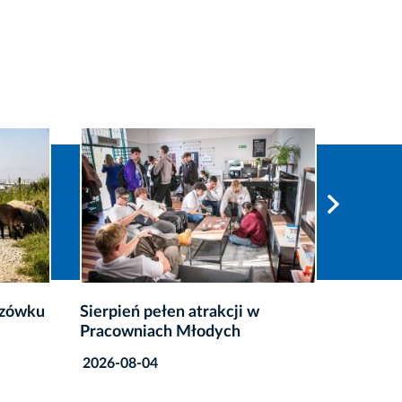
ń pełen atrakcji w
Rusza 16. edycja programu
niach Młodych
Krakowskie Konferencje
Naukowe
-04
2026-08-03