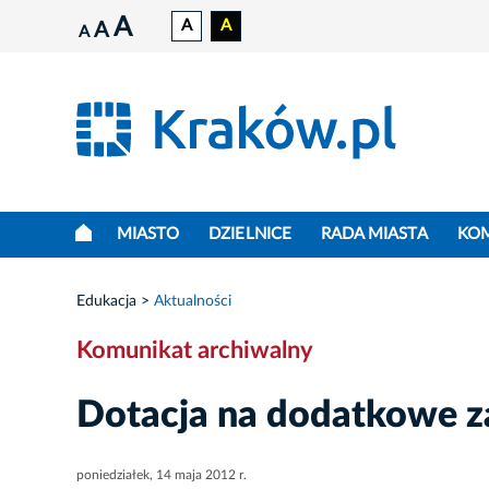
A
A
A
A
A
MIASTO
DZIELNICE
RADA MIASTA
KO
Edukacja
Aktualności
Komunikat archiwalny
Dotacja na dodatkowe za
poniedziałek, 14 maja 2012 r.