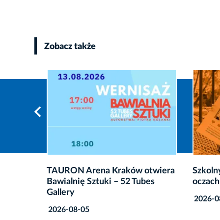
Zobacz także
N Arena Kraków otwiera
Szkolny Budżet Obywatel
ię Sztuki – 52 Tubes
oczach uczestników
2026-08-05
8-05