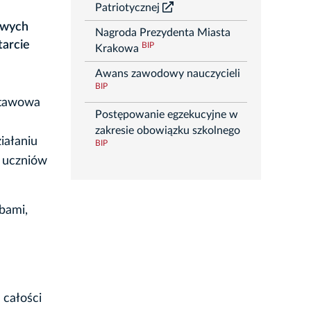
Patriotycznej
owych
Nagroda Prezydenta Miasta
tarcie
BIP
Krakowa
Awans zawodowy nauczycieli
BIP
dstawowa
Postępowanie egzekucyjne w
zakresie obowiązku szkolnego
iałaniu
BIP
a uczniów
bami,
 całości