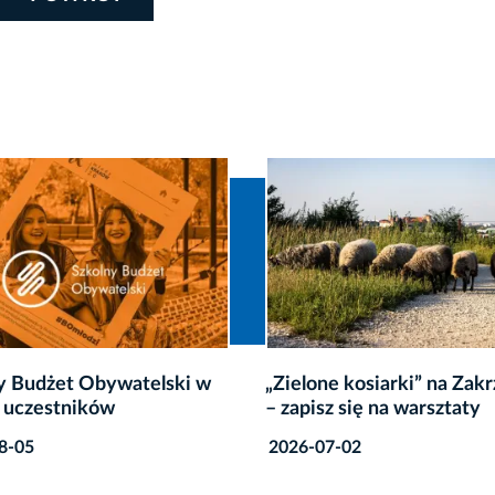
ski w
„Zielone kosiarki” na Zakrzówku
Sierpie
– zapisz się na warsztaty
Pracow
2026-07-02
2026-08