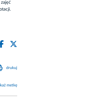
 zajęć
tacji.
drukuj
każ metkę