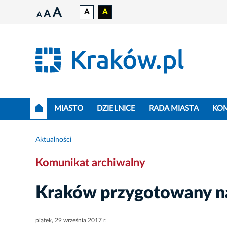
A
A
A
A
A
MIASTO
DZIELNICE
RADA MIASTA
KO
Aktualności
Komunikat archiwalny
Kraków przygotowany na
piątek, 29 września 2017 r.