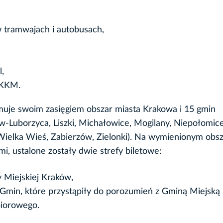
tramwajach i autobusach,
,
 KKM.
muje swoim zasięgiem obszar miasta Krakowa i 15 gmin
Luborzyca, Liszki, Michałowice, Mogilany, Niepołomice
 Wielka Wieś, Zabierzów, Zielonki). Na wymienionym obsz
 ustalone zostały dwie strefy biletowe:
y Miejskiej Kraków,
 i Gmin, które przystąpiły do porozumień z Gminą Miejsk
biorowego.