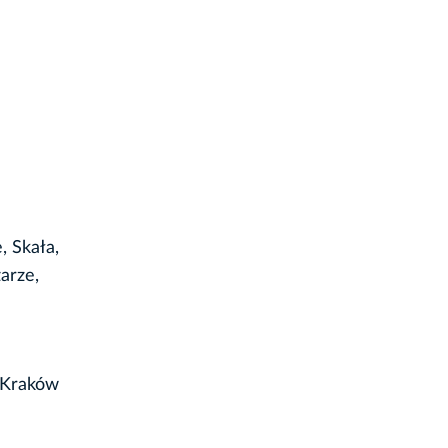
, Skała,
arze,
ą Kraków