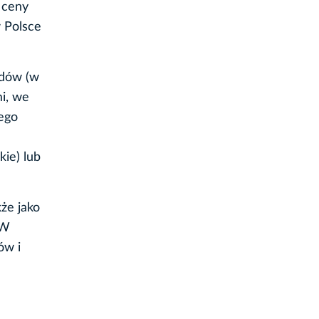
 ceny
 Polsce
zdów (w
mi, we
nego
kie) lub
że jako
 W
ów i