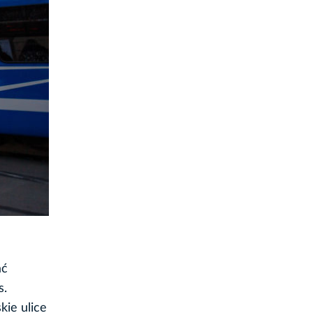
ać
s.
kie ulice