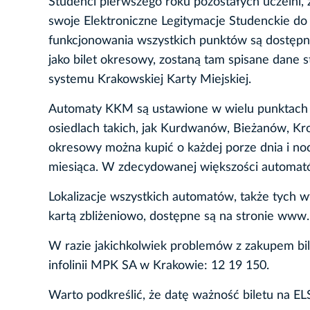
Studenci pierwszego roku pozostałych uczelni,
swoje Elektroniczne Legitymacje Studenckie do
funkcjonowania wszystkich punktów są dostępn
jako bilet okresowy, zostaną tam spisane dane 
systemu Krakowskiej Karty Miejskiej.
Automaty KKM są ustawione w wielu punktach m
osiedlach takich, jak Kurdwanów, Bieżanów, 
okresowy można kupić o każdej porze dnia i noc
miesiąca. W zdecydowanej większości automató
Lokalizacje wszystkich automatów, także tych w
kartą zbliżeniowo, dostępne są na stronie www.
W razie jakichkolwiek problemów z zakupem b
infolinii MPK SA w Krakowie: 12 19 150.
Warto podkreślić, że datę ważność biletu na E