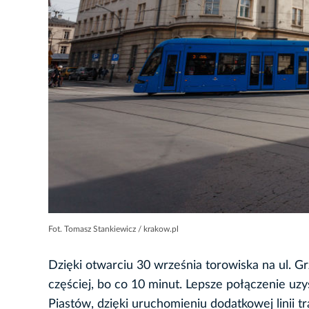
Fot. Tomasz Stankiewicz / krakow.pl
Dzięki otwarciu 30 września torowiska na ul. G
częściej, bo co 10 minut. Lepsze połączenie uz
Piastów, dzięki uruchomieniu dodatkowej linii 