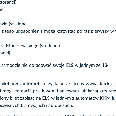
toranci)
ci)
wie (studenci)
ni z tego udogodnienia mogą korzystać po raz pierwszy w
cza Modrzewskiego (studenci)
anci)
gą samodzielnie doładować swoje ELS w jednym ze 134
bilet przez internet, korzystając ze strony www.kkm.kra
ilet mogą zapłacić przelewem bankowym lub kartą kredyto
upiony bilet zapisać na ELS w jednym z automatów KKM l
zesnych tramwajach i autobusach.