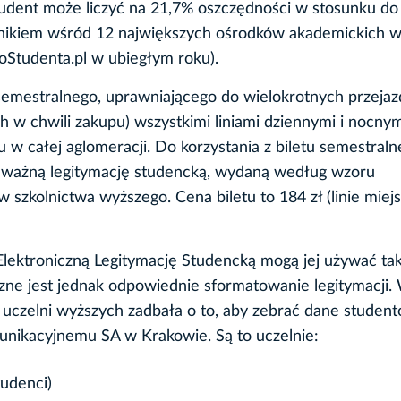
tudent może liczyć na 21,7% oszczędności w stosunku do
wynikiem wśród 12 największych ośrodków akademickich w
oStudenta.pl w ubiegłym roku).
 semestralnego, uprawniającego do wielokrotnych przeja
 w chwili zakupu) wszystkimi liniami dziennymi i nocny
u w całej aglomeracji. Do korzystania z biletu semestral
y ważną legitymację studencką, wydaną według wzoru
szkolnictwa wyższego. Cena biletu to 184 zł (linie miejs
 Elektroniczną Legitymację Studencką mogą jej używać tak
czne jest jednak odpowiednie sformatowanie legitymacji.
uczelni wyższych zadbała o to, aby zebrać dane student
unikacyjnemu SA w Krakowie. Są to uczelnie:
udenci)