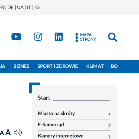
FR
DE
UA
IT
ES
book
Kraków - X
Kraków - YouTube
Kraków - Instagram
Kraków - LinkedIn
MAPA
STRONY
JA
BIZNES
SPORT I ZDROWIE
KLIMAT
BO
Start
Miasto na skróty
rozwiń
E-Samorząd
rozwiń
A
A
Kamery internetowe