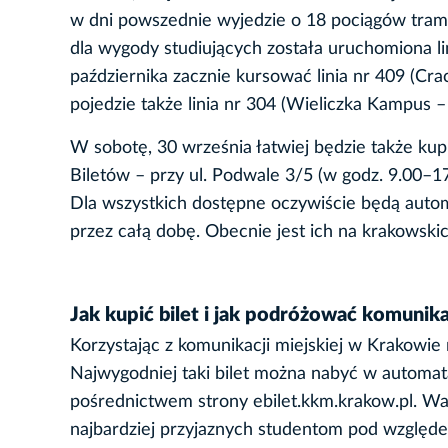
w dni powszednie wyjedzie o 18 pociągów tramw
dla wygody studiujących została uruchomiona l
października zacznie kursować linia nr 409 (Cra
pojedzie także linia nr 304 (Wieliczka Kampus
W sobotę, 30 września łatwiej będzie także ku
Biletów – przy ul. Podwale 3/5 (w godz. 9.00–
Dla wszystkich dostępne oczywiście będą autom
przez całą dobę. Obecnie jest ich na krakowskic
Jak kupić bilet i jak podróżować komunik
Korzystając z komunikacji miejskiej w Krakowie 
Najwygodniej taki bilet można nabyć w automata
pośrednictwem strony ebilet.kkm.krakow.pl. War
najbardziej przyjaznych studentom pod względem