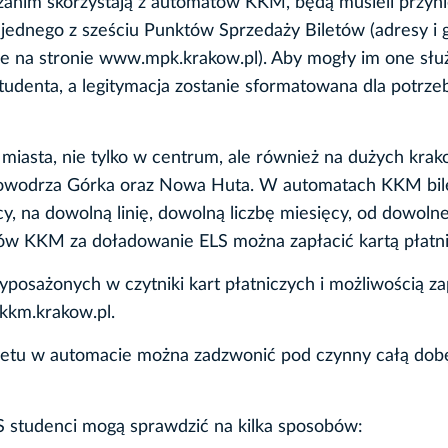
 zanim skorzystają z automatów KKM, będą musieli przyn
 jednego z sześciu Punktów Sprzedaży Biletów (adresy i 
e na stronie www.mpk.krakow.pl). Aby mogły im one słu
studenta, a legitymacja zostanie sformatowana dla potrze
iasta, nie tylko w centrum, ale również na dużych krak
Krowodrza Górka oraz Nowa Huta. W automatach KKM bil
y, na dowolną linię, dowolną liczbę miesięcy, od dowoln
w KKM za doładowanie ELS można zapłacić kartą płatni
yposażonych w czytniki kart płatniczych i możliwością za
kkm.krakow.pl.
iletu w automacie można zadzwonić pod czynny całą do
LS studenci mogą sprawdzić na kilka sposobów: