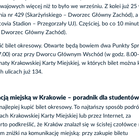
ajowych więcej niż to było we wrześniu. Z kolei już 25
inia nr 429 (Skarżyńskiego – Dworzec Główny Zachód), a
covia Stadion – Przegorzały UJ). Częściej, bo co 10 minut
 – Dworzec Główny Zachód).
pić bilet okresowy. Otwarte będą bowiem dwa Punkty Sp
17.00) oraz przy Dworcu Głównym Wschód (w godz. 8.00–
aty Krakowskiej Karty Miejskiej, w których bilet można 
h ulicach już 134.
acją miejską w Krakowie – poradnik dla studentów
najlepiej kupić bilet okresowy. To najtańszy sposób podr
ch Krakowskiej Karty Miejskiej lub przez Internet, za
to podkreślić, że Kraków znalazł się w ścisłej czołówce 
 zniżki na komunikację miejską: przy zakupie biletu