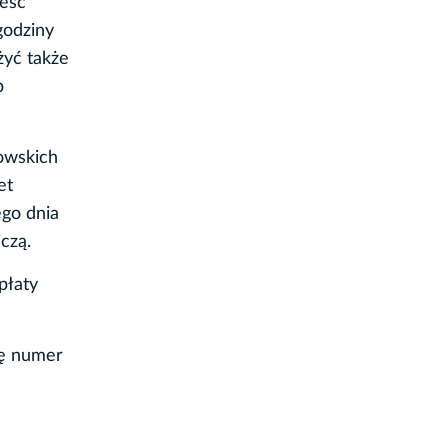
ieść
godziny
żyć także
b
owskich
et
ego dnia
czą.
płaty
bę numer