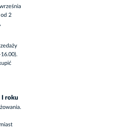
 września
 od 2
,
rzedaży
16.00).
kupić
 I roku
óżowania.
miast