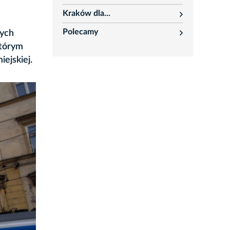
rozwiń
Kraków dla...
rozwiń
Polecamy
cych
rozwiń
którym
iejskiej.