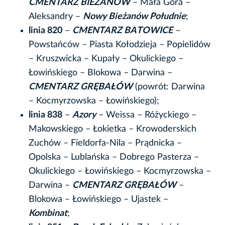
CMENTARZ BIEŻANÓW
– Mała Góra –
Aleksandry –
Nowy Bieżanów Południe
;
linia 820
–
CMENTARZ BATOWICE
–
Powstańców – Piasta Kołodzieja – Popielidów
– Kruszwicka – Kupały – Okulickiego –
Łowińskiego – Blokowa – Darwina –
CMENTARZ GRĘBAŁÓW
(powrót: Darwina
– Kocmyrzowska – Łowińskiego);
linia 838
–
Azory
– Weissa – Różyckiego –
Makowskiego – Łokietka – Krowoderskich
Zuchów – Fieldorfa-Nila – Prądnicka –
Opolska – Lublańska – Dobrego Pasterza –
Okulickiego – Łowińskiego – Kocmyrzowska –
Darwina –
CMENTARZ GRĘBAŁÓW
–
Blokowa – Łowińskiego – Ujastek –
Kombinat
;