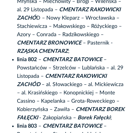
Młyńska – Miechowity – Brogi – Wileńska –
al. 29 Listopada –
CMENTARZ RAKOWICKI
ZACHÓ
D – Nowy Kleparz – Wrocławska –
Stachiewicza – Makowskiego – Różyckiego –
Azory – Conrada – Radzikowskiego –
CMENTARZ BRONOWICE
– Pasternik -
RZĄSKA CMENTARZ
;
linia 802
–
CMENTARZ BATOWICE
–
Powstańców – Strzelców – Lublańska – al. 29
Listopada –
CMENTARZ RAKOWICKI
ZACHÓD
– al. Słowackiego – al. Mickiewicza
– al. Krasińskiego – Konopnickiej – Monte
Cassino – Kapelanka – Grota-Roweckiego –
Kobierzyńska – Zawiła –
CMENTARZ BOREK
FAŁĘCKI
- Zakopiańska –
Borek Fałęcki
;
linia 803
–
CMENTARZ BATOWICE
–