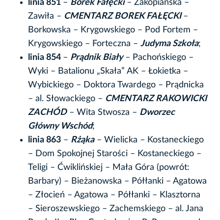
linia 851
–
Borek Fałęcki
– Zakopiańska –
Zawiła –
CMENTARZ BOREK FAŁĘCKI
–
Borkowska – Krygowskiego – Pod Fortem –
Krygowskiego – Forteczna –
Judyma Szkoła
;
linia 854
–
Prądnik Biały
– Pachońskiego –
Wyki – Batalionu „Skała” AK – Łokietka –
Wybickiego – Doktora Twardego – Prądnicka
– al. Słowackiego –
CMENTARZ RAKOWICKI
ZACHÓD
– Wita Stwosza –
Dworzec
Główny Wschód
;
linia 863
–
Rżąka
– Wielicka – Kostaneckiego
– Dom Spokojnej Starości – Kostaneckiego –
Teligi – Ćwiklińskiej – Mała Góra (powrót:
Barbary) – Bieżanowska – Półłanki – Agatowa
– Złocień – Agatowa – Półłanki – Klasztorna
– Sieroszewskiego – Zachemskiego – al. Jana