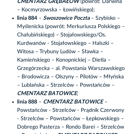
CMENTARZ GRĘBAŁÓW
(powrót: Darwina
– Kocmyrzowska – Łowińskiego);
linia 884
–
Swoszowice Poczta
– Szybisko –
Myślenicka (powrót: Merkuriusza Polskiego –
Chałubińskiego) – Stojałowskiego/Os.
Kurdwanów - Stojałowskiego – Halszki –
Witosa – Trybuny Ludów – Sławka –
Kamieńskiego – Konopnickiej – Dietla –
Grzegórzecka – al. Powstania Warszawskiego
– Brodowicza – Olszyny – Pilotów – Młyńska
– Lublańska – Strzelców – Powstańców –
CMENTARZ BATOWICE
;
linia 888
–
CMENTARZ BATOWICE
–
Powstańców - Strzelców - Prądnik Czerwony
- Strzelców – Powstańców – Łepkowskiego –
Dobrego Pasterza – Rondo Barei – Strzelców