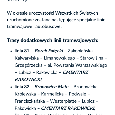
A
W okresie uroczystości Wszystkich Świętych
uruchomione zostaną następujące specjalne linie
tramwajowe i autobusowe.
Trasy dodatkowych linii tramwajowych:
linia 81
–
Borek Fałęcki
– Zakopiańska –
Kalwaryjska – Limanowskiego – Starowiślna –
Grzegórzecka – al. Powstania Warszawskiego
– Lubicz – Rakowicka –
CMENTARZ
RAKOWICKI
;
linia 82
–
Bronowice Małe
– Bronowicka –
Królewska – Karmelicka – Podwale –
Franciszkańska – Westerplatte – Lubicz –
Rakowicka –
CMENTARZ RAKOWICKI
;