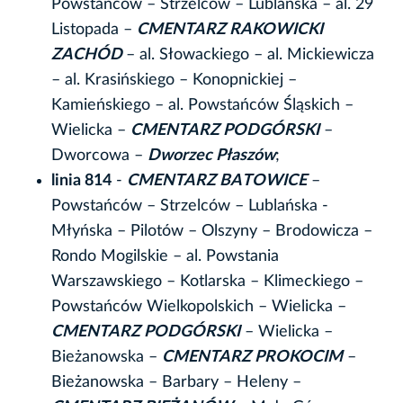
Powstańców – Strzelców – Lublańska – al. 29
Listopada –
CMENTARZ RAKOWICKI
ZACHÓD
– al. Słowackiego – al. Mickiewicza
– al. Krasińskiego – Konopnickiej –
Kamieńskiego – al. Powstańców Śląskich –
Wielicka –
CMENTARZ PODGÓRSKI
–
Dworcowa –
Dworzec Płaszów
;
linia 814
-
CMENTARZ BATOWICE
–
Powstańców – Strzelców – Lublańska -
Młyńska – Pilotów – Olszyny – Brodowicza –
Rondo Mogilskie – al. Powstania
Warszawskiego – Kotlarska – Klimeckiego –
Powstańców Wielkopolskich – Wielicka –
CMENTARZ PODGÓRSKI
– Wielicka –
Bieżanowska –
CMENTARZ PROKOCIM
–
Bieżanowska – Barbary – Heleny –