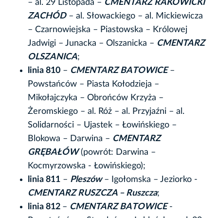
– al. 29 Listopada –
CMENTARZ RAKOWICKI
ZACHÓD
– al. Słowackiego – al. Mickiewicza
– Czarnowiejska – Piastowska – Królowej
Jadwigi – Junacka – Olszanicka –
CMENTARZ
OLSZANICA
;
linia 810
–
CMENTARZ BATOWICE
–
Powstańców – Piasta Kołodzieja –
Mikołajczyka – Obrońców Krzyża –
Żeromskiego – al. Róż – al. Przyjaźni – al.
Solidarności – Ujastek – Łowińskiego –
Blokowa – Darwina –
CMENTARZ
GRĘBAŁÓW
(powrót: Darwina –
Kocmyrzowska - Łowińskiego);
linia 811
–
Pleszów
– Igołomska – Jeziorko -
CMENTARZ RUSZCZA – Ruszcza
;
linia 812
–
CMENTARZ BATOWICE
-