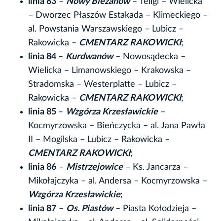
linia 83
–
Nowy Bieżanów
– Teligi – Wielicka
– Dworzec Płaszów Estakada – Klimeckiego –
al. Powstania Warszawskiego – Lubicz –
Rakowicka –
CMENTARZ RAKOWICKI
;
linia 84
–
Kurdwanów
– Nowosądecka –
Wielicka – Limanowskiego – Krakowska –
Stradomska – Westerplatte – Lubicz –
Rakowicka –
CMENTARZ RAKOWICKI
;
linia 85
–
Wzgórza Krzesławickie
–
Kocmyrzowska – Bieńczycka – al. Jana Pawła
II – Mogilska – Lubicz – Rakowicka –
CMENTARZ RAKOWICKI
;
linia 86
–
Mistrzejowice
– Ks. Jancarza –
Mikołajczyka – al. Andersa – Kocmyrzowska –
Wzgórza Krzesławickie
;
linia 87
–
Os. Piastów
– Piasta Kołodzieja –