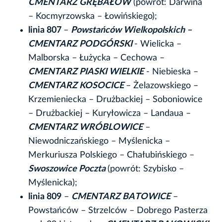
CMENTARZ GRĘBAŁÓW
(powrót: Darwina
– Kocmyrzowska – Łowińskiego);
linia 807
–
Powstańców Wielkopolskich –
CMENTARZ PODGÓRSKI
- Wielicka –
Malborska – Łużycka – Cechowa –
CMENTARZ PIASKI WIELKIE
- Niebieska –
CMENTARZ KOSOCICE
– Żelazowskiego –
Krzemieniecka – Drużbackiej – Soboniowice
– Drużbackiej – Kuryłowicza – Landaua –
CMENTARZ WRÓBLOWICE
–
Niewodniczańskiego – Myślenicka –
Merkuriusza Polskiego – Chałubińskiego –
Swoszowice Poczta
(powrót: Szybisko –
Myślenicka);
linia 809
–
CMENTARZ BATOWICE
–
Powstańców – Strzelców – Dobrego Pasterza