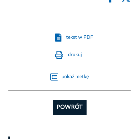
tekst w PDF
drukuj
pokaż metkę
POWRÓT