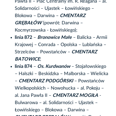
Pawła II – Plac Centralny im. R. Reagana – al.
Solidarności – Ujastek – Łowińskiego –
Blokowa – Darwina –
CMENTARZ
GRĘBAŁÓW
(powrót: Darwina –
Kocmyrzowska - Łowińskiego);
linia 872
–
Bronowice Małe
– Balicka – Armii
Krajowej – Conrada – Opolska – Lublańska –
Strzelców – Powstańców –
CMENTARZ
BATOWICE
;
linia 874
–
Os. Kurdwanów
– Stojałowskiego
– Halszki – Beskidzka – Malborska – Wielicka
–
CMENTARZ PODGÓRSKI
– Powstańców
Wielkopolskich – Nowohucka – al. Pokoju –
al. Jana Pawła II –
CMENTARZ MOGIŁA
-
Bulwarowa – al. Solidarności – Ujastek –
Łowińskiego – Blokowa – Darwina –