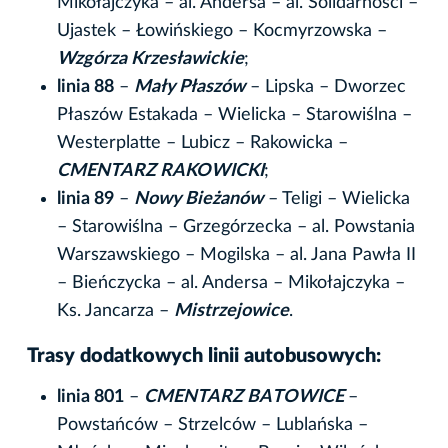
Mikołajczyka – al. Andersa – al. Solidarności –
Ujastek – Łowińskiego – Kocmyrzowska –
Wzgórza Krzesławickie
;
linia 88
–
Mały Płaszów
– Lipska – Dworzec
Płaszów Estakada – Wielicka – Starowiślna –
Westerplatte – Lubicz – Rakowicka –
CMENTARZ RAKOWICKI
;
linia 89
–
Nowy Bieżanów
– Teligi – Wielicka
– Starowiślna – Grzegórzecka – al. Powstania
Warszawskiego – Mogilska – al. Jana Pawła II
– Bieńczycka – al. Andersa – Mikołajczyka –
Ks. Jancarza –
Mistrzejowice
.
Trasy dodatkowych linii autobusowych:
linia 801
–
CMENTARZ BATOWICE
–
Powstańców – Strzelców – Lublańska –