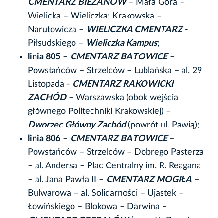
CMENTARZ BIEŻANÓW
– Mała Góra –
Wielicka – Wieliczka: Krakowska –
Narutowicza –
WIELICZKA CMENTARZ
-
Piłsudskiego –
Wieliczka Kampus
;
linia 805
–
CMENTARZ BATOWICE
–
Powstańców – Strzelców – Lublańska – al. 29
Listopada -
CMENTARZ RAKOWICKI
ZACHÓD
– Warszawska (obok wejścia
głównego Politechniki Krakowskiej) –
Dworzec Główny Zachód
(powrót ul. Pawią);
linia 806
–
CMENTARZ BATOWICE
–
Powstańców – Strzelców – Dobrego Pasterza
– al. Andersa – Plac Centralny im. R. Reagana
– al. Jana Pawła II –
CMENTARZ MOGIŁA
–
Bulwarowa – al. Solidarności – Ujastek –
Łowińskiego – Blokowa – Darwina –