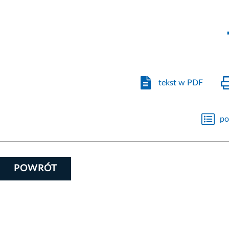
tekst w PDF
po
POWRÓT