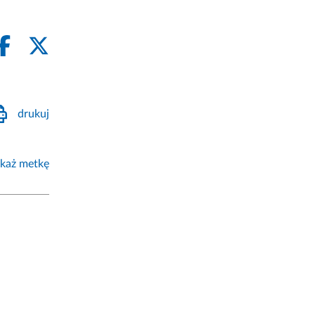
drukuj
każ metkę