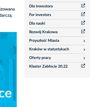
Dla inwestora
nizowana
For investors
darczą.
Dla nauki
Rozwój Krakowa
Przyszłość Miasta
rozwiń
Kraków w statystykach
rozwiń
Oferty pracy
rozwiń
Klaster Zabłocie 20.22