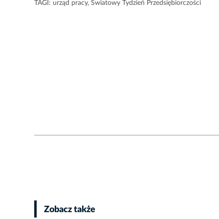
TAGI:
urząd pracy
,
Światowy Tydzień Przedsiębiorczości
Zobacz także