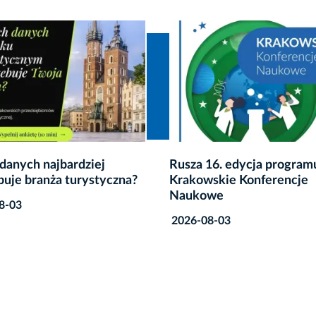
16. edycja programu
Zmiany dla podatników z
skie Konferencje
czterech dzielnic Krakow
we
2026-08-03
8-03