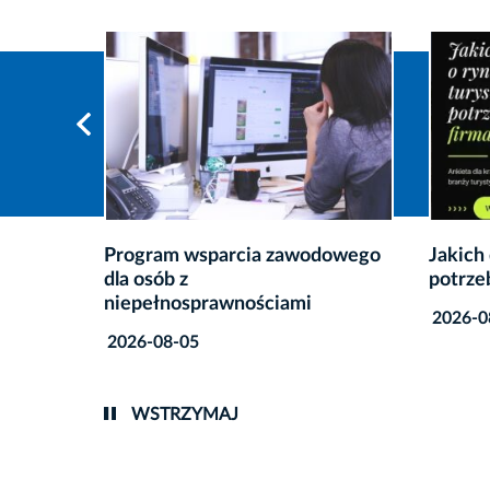
dowego
Jakich danych najbardziej
Rusza 
potrzebuje branża turystyczna?
Krakow
Nauko
2026-08-03
2026-0
WSTRZYMAJ