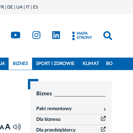
FR
DE
UA
IT
ES
book
Kraków - X
Kraków - YouTube
Kraków - Instagram
Kraków - LinkedIn
MAPA
STRONY
JA
BIZNES
SPORT I ZDROWIE
KLIMAT
BO
Biznes
Pakt remontowy
rozwiń
Dla biznesu
A
A
Dla przedsiębiorcy