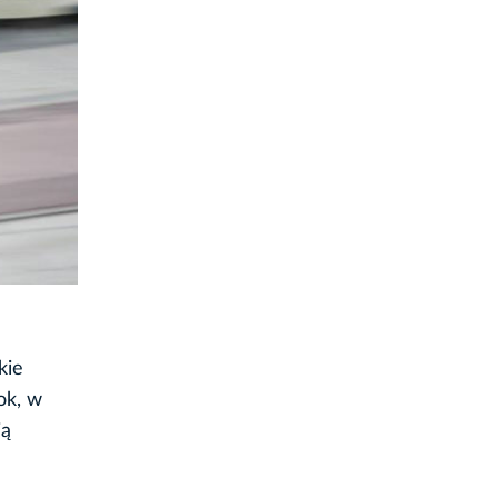
kie
ok, w
ją