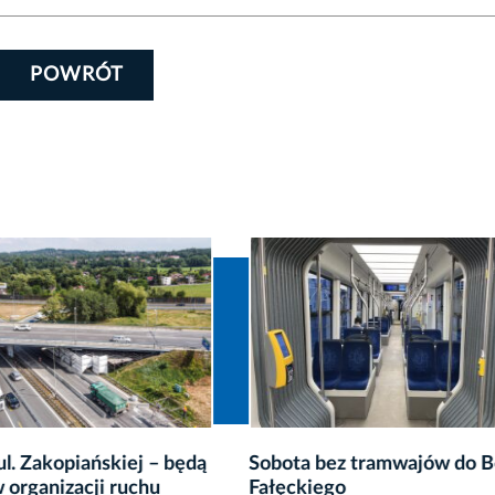
POWRÓT
 bez tramwajów do Borku
Niedziela z zabytkowymi
iego
autobusami i tramwajami