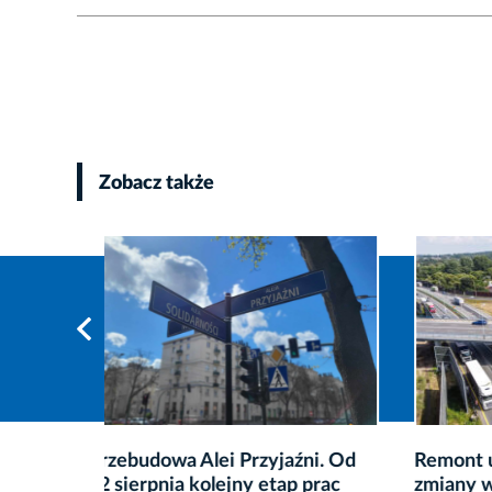
Zobacz także
ni. Od
Remont ul. Zakopiańskiej – będą
Sobota
prac
zmiany w organizacji ruchu
Fałęck