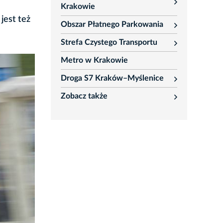
rozwiń
Krakowie
jest też
Obszar Płatnego Parkowania
rozwiń
Strefa Czystego Transportu
rozwiń
Metro w Krakowie
Droga S7 Kraków–Myślenice
rozwiń
Zobacz także
rozwiń