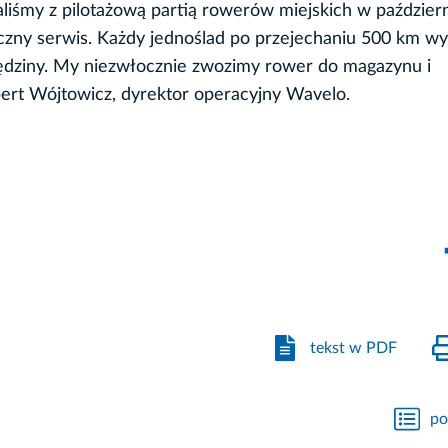
liśmy z pilotażową partią rowerów miejskich w paździer
iczny serwis. Każdy jednoślad po przejechaniu 500 km wy
lędziny. My niezwłocznie zwozimy rower do magazynu i
rt Wójtowicz, dyrektor operacyjny Wavelo.
tekst w PDF
po