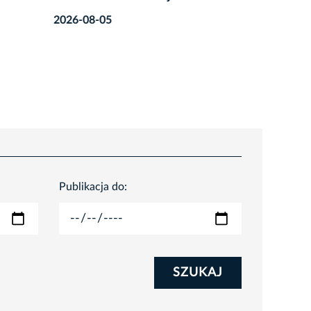
jazdy!
Tak poje
2026-08-06
2026-08
Publikacja do:
SZUKAJ