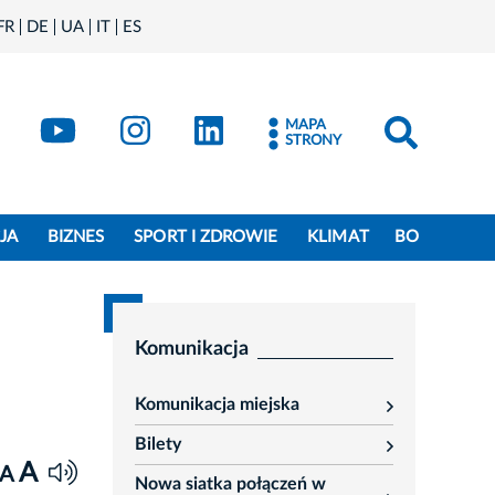
FR
DE
UA
IT
ES
book
Kraków - X
Kraków - YouTube
Kraków - Instagram
Kraków - LinkedIn
MAPA
STRONY
JA
BIZNES
SPORT I ZDROWIE
KLIMAT
BO
Komunikacja
Komunikacja miejska
rozwiń
Bilety
rozwiń
A
A
Nowa siatka połączeń w