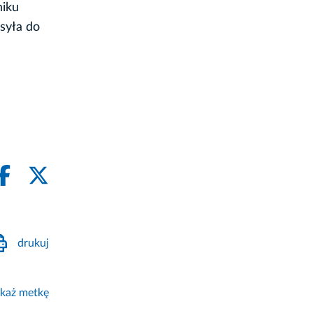
niku
syła do
drukuj
każ metkę