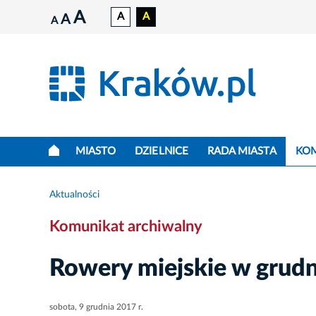
A
A
A
A
A
MIASTO
DZIELNICE
RADA MIASTA
KO
Aktualności
Komunikat archiwalny
Rowery miejskie w grudn
sobota, 9 grudnia 2017 r.