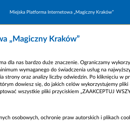
Miejska Platforma Internetowa „Magiczny Kraków”
owa „Magiczny Kraków”
a dla nas bardzo duże znaczenie. Ograniczamy wykorzyst
minimum wymaganego do świadczenia usług na najwyższym
strony oraz analizy liczby odwiedzin. Po kliknięciu w pr
m dowiesz się, do jakich celów wykorzystujemy pliki c
ceptować wszystkie pliki przyciskiem „ZAAKCEPTUJ WS
anych osobowych, ochronie praw autorskich i plikach coo